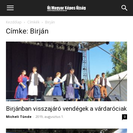
Kezdőlap
Címkék
Birján
Címke: Birján
Birjánban visszajáró vendégek a várdaróciak
Micheli Tünde
-
2019, augusztus 1.
0