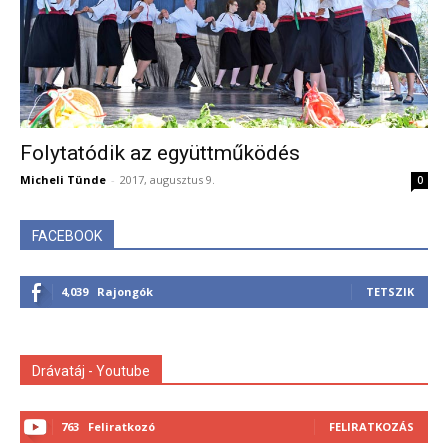
Folytatódik az együttműködés
Micheli Tünde
-
2017, augusztus 9.
0
FACEBOOK
4,039
Rajongók
TETSZIK
Drávatáj - Youtube
763
Feliratkozó
FELIRATKOZÁS