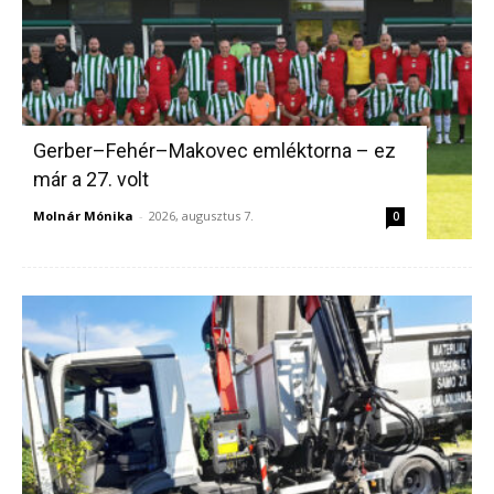
Gerber–Fehér–Makovec emléktorna – ez
már a 27. volt
Molnár Mónika
-
2026, augusztus 7.
0