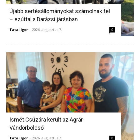
Újabb sertésállományokat számolnak fel
– ezúttal a Darázsi járásban
Tatai Igor
-
2026, augusztus 7.
0
Ismét Csúzára került az Agrár-
Vándorbölcső
Tatai Igor
-
2026, augusztus 7.
0