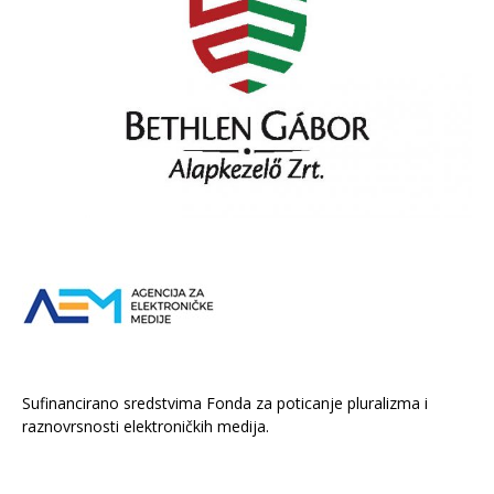
Sufinancirano sredstvima Fonda za poticanje pluralizma i
raznovrsnosti elektroničkih medija.