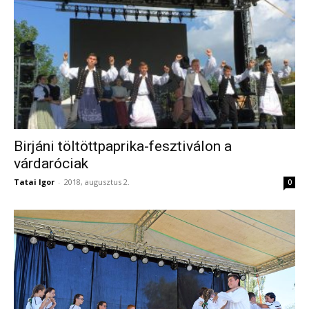
Birjáni töltöttpaprika-fesztiválon a
várdaróciak
Tatai Igor
-
2018, augusztus 2.
0