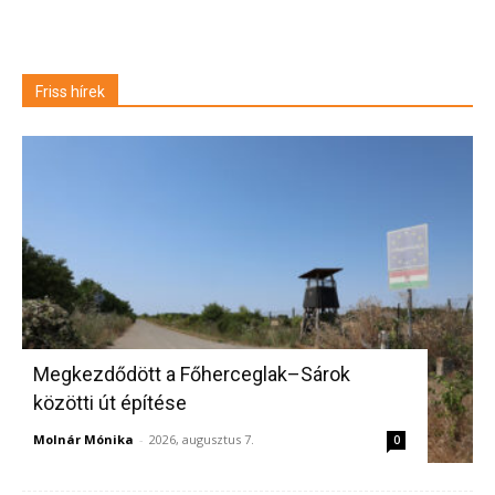
Friss hírek
Megkezdődött a Főherceglak–Sárok
közötti út építése
Molnár Mónika
-
2026, augusztus 7.
0