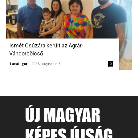
Ismét Csúzára került az Agrár-
Vándorbölcső
Tatai Igor
-
2026, augusztus 7.
0