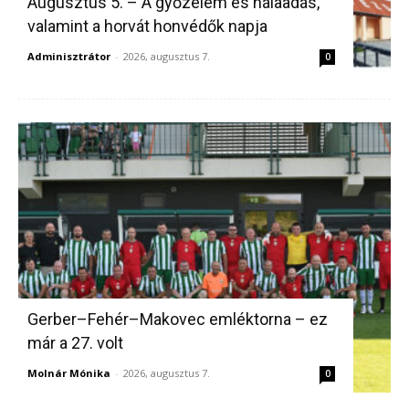
Augusztus 5. – A győzelem és hálaadás,
valamint a horvát honvédők napja
Adminisztrátor
-
2026, augusztus 7.
0
Gerber–Fehér–Makovec emléktorna – ez
már a 27. volt
Molnár Mónika
-
2026, augusztus 7.
0