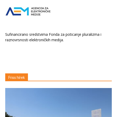
Sufinancirano sredstvima Fonda za poticanje pluralizma i
raznovrsnosti elektroničkih medija.
Friss hírek