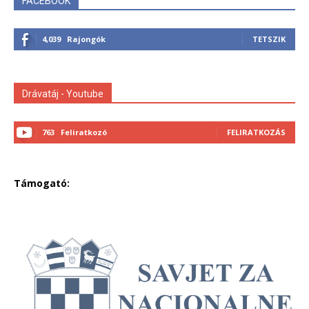
FACEBOOK
4,039
Rajongók
TETSZIK
Drávatáj - Youtube
763
Feliratkozó
FELIRATKOZÁS
Támogató: