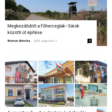
Megkezdődött a Főherceglak–Sárok
közötti út építése
Molnár Mónika
-
2026, augusztus 7.
0