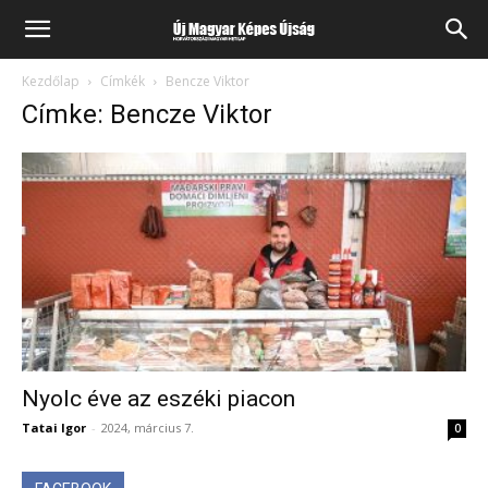
Kezdőlap
Címkék
Bencze Viktor
Címke: Bencze Viktor
Nyolc éve az eszéki piacon
Tatai Igor
-
2024, március 7.
0