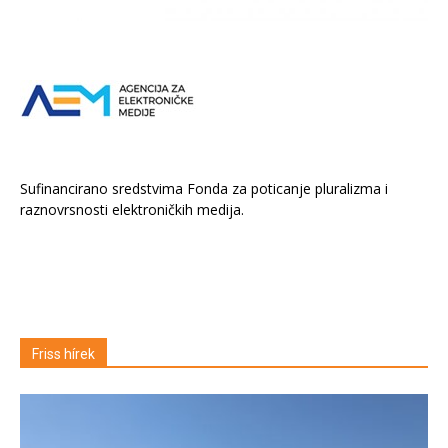
Sufinancirano sredstvima Fonda za poticanje pluralizma i
raznovrsnosti elektroničkih medija.
Friss hírek