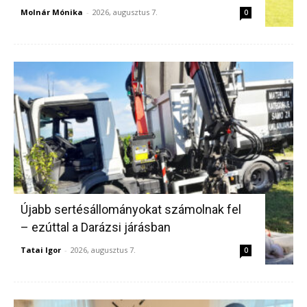
Molnár Mónika
-
2026, augusztus 7.
0
Újabb sertésállományokat számolnak fel
– ezúttal a Darázsi járásban
Tatai Igor
-
2026, augusztus 7.
0