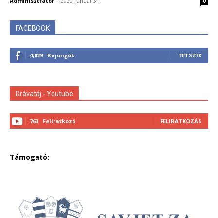
Adminisztrátor
-
2020, január 31.
0
FACEBOOK
4,039
Rajongók
TETSZIK
Drávatáj - Youtube
763
Feliratkozó
FELIRATKOZÁS
Támogató: