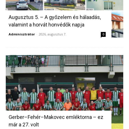
Augusztus 5. – A győzelem és hálaadás,
valamint a horvát honvédők napja
Adminisztrátor
-
2026, augusztus 7.
0
Gerber–Fehér–Makovec emléktorna – ez
már a 27. volt