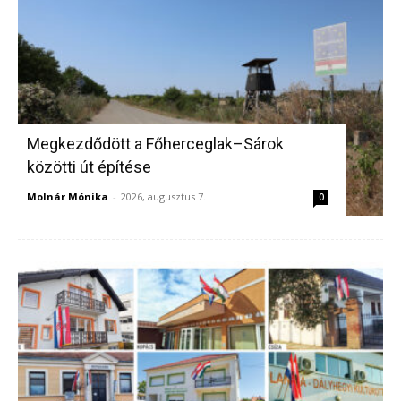
Megkezdődött a Főherceglak–Sárok
közötti út építése
Molnár Mónika
-
2026, augusztus 7.
0