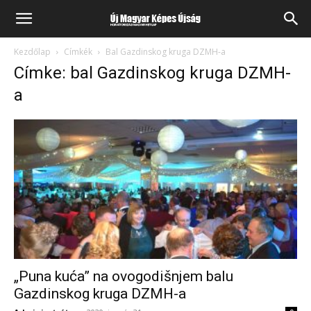
Kezdőlap
Címkék
Bal Gazdinskog kruga DZMH-a
Címke: bal Gazdinskog kruga DZMH-
a
„Puna kuća” na ovogodišnjem balu
Gazdinskog kruga DZMH-a