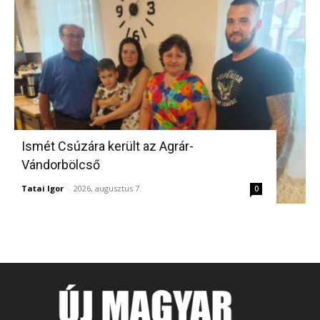
Ismét Csúzára került az Agrár-
Vándorbölcső
Tatai Igor
-
2026, augusztus 7.
0