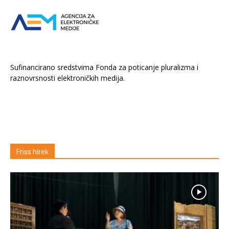
Sufinancirano sredstvima Fonda za poticanje pluralizma i
raznovrsnosti elektroničkih medija.
Friss hírek