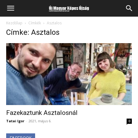
Kezdőlap
Címkék
Asztalos
Címke: Asztalos
Fazekaztunk Asztalosnál
Tatai Igor
-
2021, május 6.
0