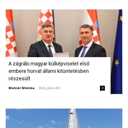
A zágrábi magyar külképviselet első
embere horvát állami kitüntetésben
részesült
Molnár Mónika
-
2026, július 30.
0