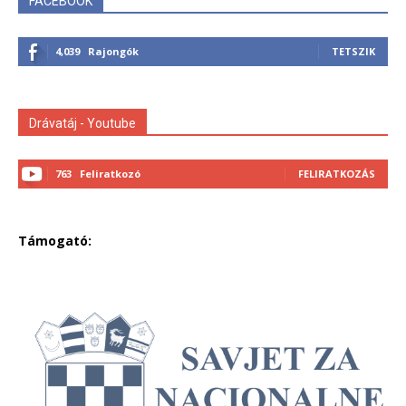
FACEBOOK
4,039
Rajongók
TETSZIK
Drávatáj - Youtube
763
Feliratkozó
FELIRATKOZÁS
Támogató: