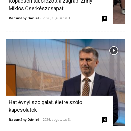
Kopácson táborozott a zágrábi Zrínyi
Miklós Cserkészcsapat
Racsmány Dániel
-
2026, augusztus 3.
0
Hat évnyi szolgálat, életre szóló
kapcsolatok
Racsmány Dániel
-
2026, augusztus 3.
0