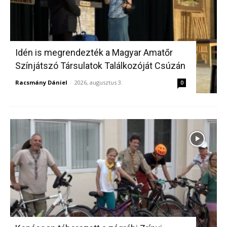
Idén is megrendezték a Magyar Amatőr
Színjátszó Társulatok Találkozóját Csúzán
Racsmány Dániel
-
2026, augusztus 3.
0