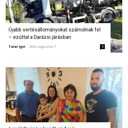
Újabb sertésállományokat számolnak fel
– ezúttal a Darázsi járásban
Tatai Igor
-
2026, augusztus 7.
0