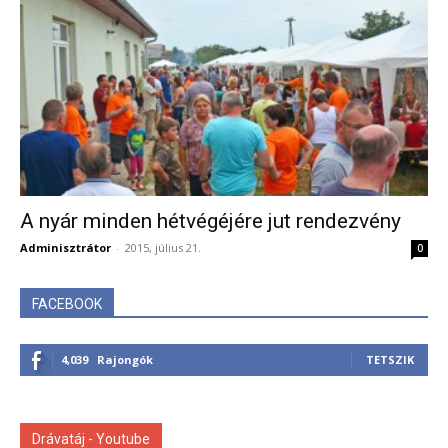
A nyár minden hétvégéjére jut rendezvény
Adminisztrátor
-
2015, július 21.
0
FACEBOOK
4,039
Rajongók
TETSZIK
Drávatáj - Youtube