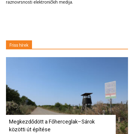
raznovrsnosti elektroničkih medija.
Friss hírek
Megkezdődött a Főherceglak–Sárok
közötti út építése