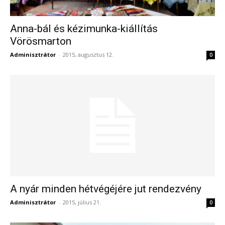
Anna-bál és kézimunka-kiállítás
Vörösmarton
Adminisztrátor
-
2015, augusztus 12.
0
A nyár minden hétvégéjére jut rendezvény
Adminisztrátor
-
2015, július 21.
0