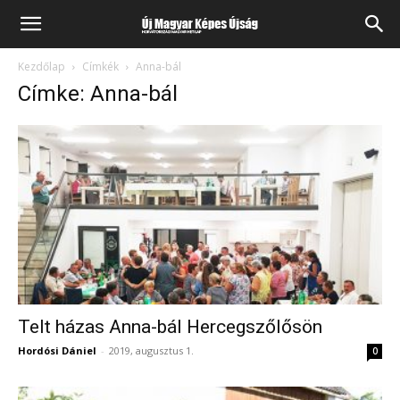
Kezdőlap
Címkék
Anna-bál
Címke: Anna-bál
Telt házas Anna-bál Hercegszőlősön
Hordósi Dániel
-
2019, augusztus 1.
0