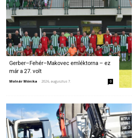
Gerber–Fehér–Makovec emléktorna – ez
már a 27. volt
Molnár Mónika
-
2026, augusztus 7.
0