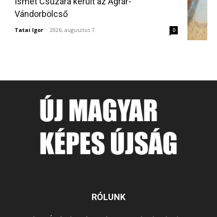
Ismét Csúzára került az Agrár-
Vándorbölcső
Tatai Igor
-
2026, augusztus 7.
0
RÓLUNK