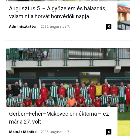
Augusztus 5. – A győzelem és hálaadás,
valamint a horvát honvédők napja
Adminisztrátor
-
2026, augusztus 7.
0
Gerber–Fehér–Makovec emléktorna – ez
már a 27. volt
Molnár Mónika
-
2026, augusztus 7.
0