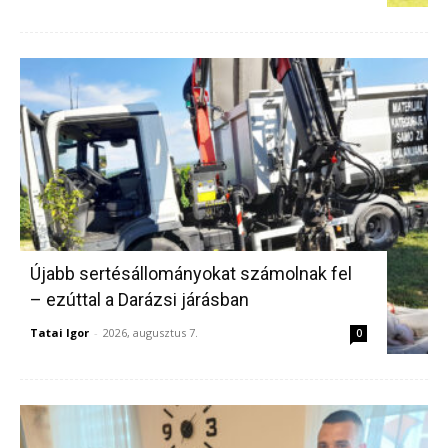
Újabb sertésállományokat számolnak fel
– ezúttal a Darázsi járásban
Tatai Igor
-
2026, augusztus 7.
0