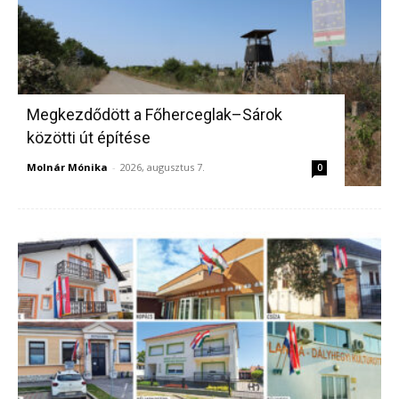
Megkezdődött a Főherceglak–Sárok
közötti út építése
Molnár Mónika
-
2026, augusztus 7.
0