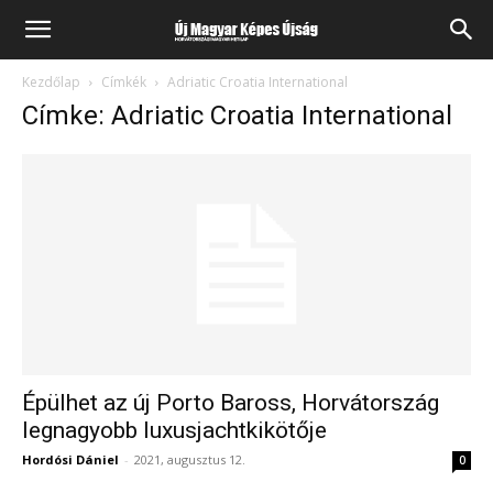
Kezdőlap
Címkék
Adriatic Croatia International
Címke: Adriatic Croatia International
Épülhet az új Porto Baross, Horvátország
legnagyobb luxusjachtkikötője
Hordósi Dániel
-
2021, augusztus 12.
0