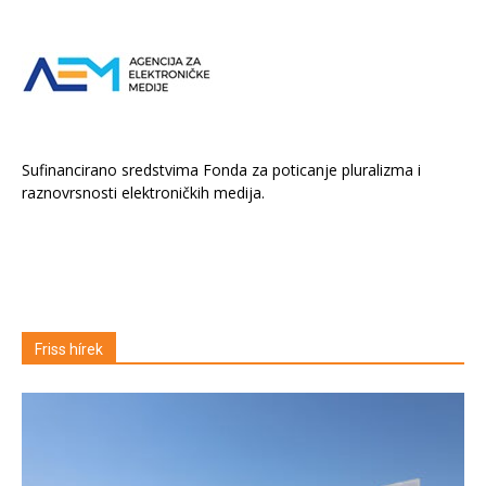
Sufinancirano sredstvima Fonda za poticanje pluralizma i
raznovrsnosti elektroničkih medija.
Friss hírek