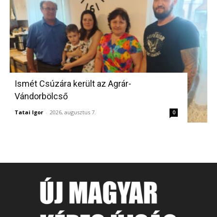
Ismét Csúzára került az Agrár-
Vándorbölcső
Tatai Igor
-
2026, augusztus 7.
0