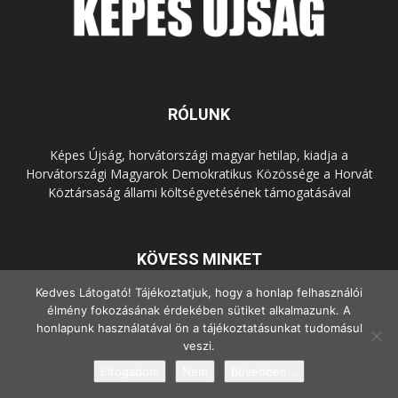
RÓLUNK
Képes Újság, horvátországi magyar hetilap, kiadja a
Horvátországi Magyarok Demokratikus Közössége a Horvát
Köztársaság állami költségvetésének támogatásával
KÖVESS MINKET
Kedves Látogató! Tájékoztatjuk, hogy a honlap felhasználói
élmény fokozásának érdekében sütiket alkalmazunk. A
honlapunk használatával ön a tájékoztatásunkat tudomásul
veszi.
Elfogadom
Nem
Bővebben...
© Copyright - 2022 Minden jog fenntartva.