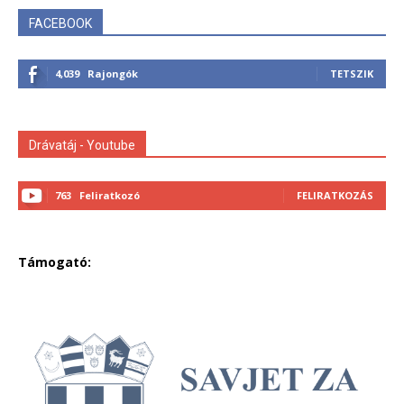
FACEBOOK
4,039
Rajongók
TETSZIK
Drávatáj - Youtube
763
Feliratkozó
FELIRATKOZÁS
Támogató: