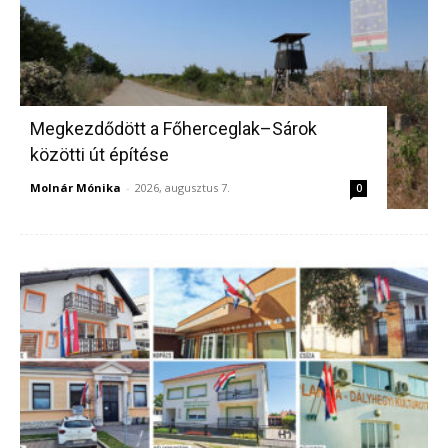
Megkezdődött a Főherceglak–Sárok
közötti út építése
Molnár Mónika
-
2026, augusztus 7.
0