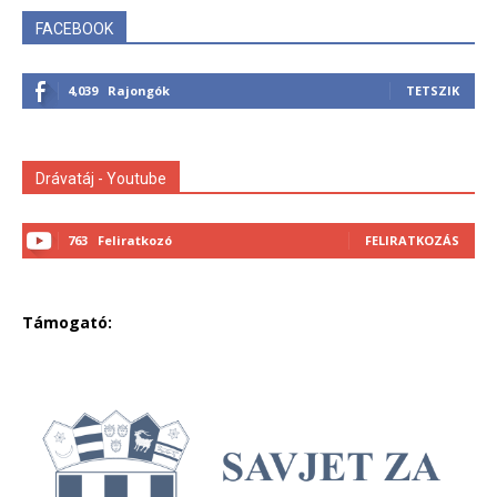
FACEBOOK
4,039
Rajongók
TETSZIK
Drávatáj - Youtube
763
Feliratkozó
FELIRATKOZÁS
Támogató: