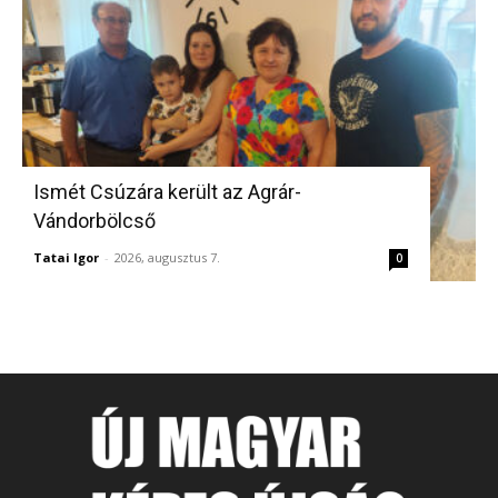
Ismét Csúzára került az Agrár-
Vándorbölcső
Tatai Igor
-
2026, augusztus 7.
0