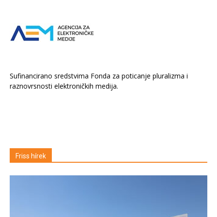
Sufinancirano sredstvima Fonda za poticanje pluralizma i
raznovrsnosti elektroničkih medija.
Friss hírek