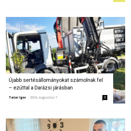
Újabb sertésállományokat számolnak fel
– ezúttal a Darázsi járásban
Tatai Igor
-
2026, augusztus 7.
0