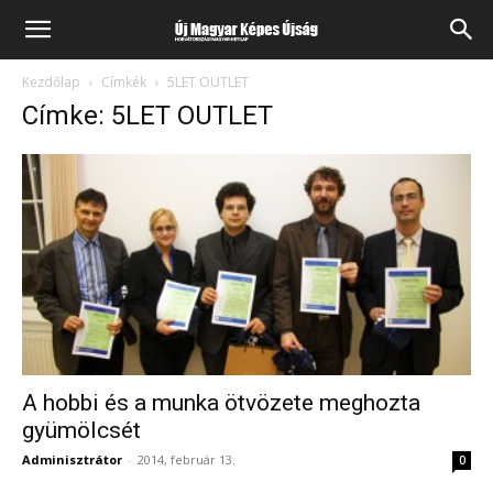
Kezdőlap
Címkék
5LET OUTLET
Címke: 5LET OUTLET
A hobbi és a munka ötvözete meghozta
gyümölcsét
Adminisztrátor
-
2014, február 13.
0