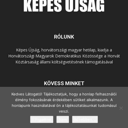
RÓLUNK
Képes Újság, horvátországi magyar hetilap, kiadja a
Horvátországi Magyarok Demokratikus Közössége a Horvát
Köztársaság állami költségvetésének támogatásával
KÖVESS MINKET
Kedves Látogató! Tájékoztatjuk, hogy a honlap felhasználói
élmény fokozásának érdekében sütiket alkalmazunk. A
honlapunk használatával ön a tájékoztatásunkat tudomásul
veszi.
Elfogadom
Nem
Bővebben...
© Copyright - 2022 Minden jog fenntartva.