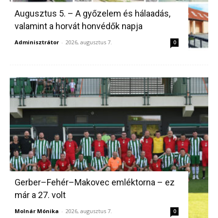
Augusztus 5. – A győzelem és hálaadás,
valamint a horvát honvédők napja
Adminisztrátor
-
2026, augusztus 7.
0
Gerber–Fehér–Makovec emléktorna – ez
már a 27. volt
Molnár Mónika
-
2026, augusztus 7.
0