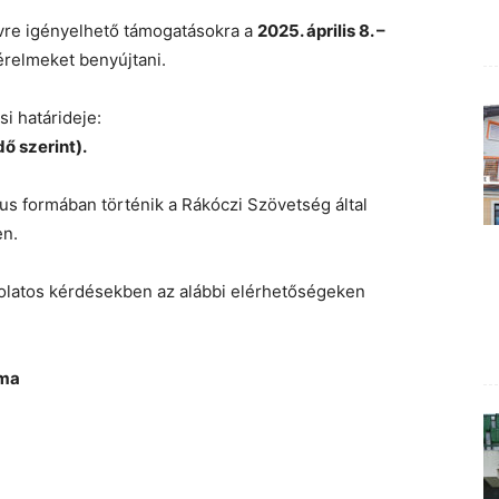
évre igényelhető támogatásokra a
2025. április 8. –
érelmeket benyújtani.
i határideje:
ő szerint).
us formában történik a Rákóczi Szövetség által
en.
olatos kérdésekben az alábbi elérhetőségeken
uma