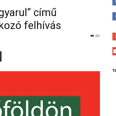
gyarul” című
kozó felhívás
221
T