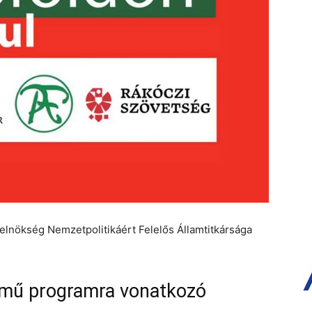
relnökség Nemzetpolitikáért Felelős Államtitkársága
ímű programra vonatkozó