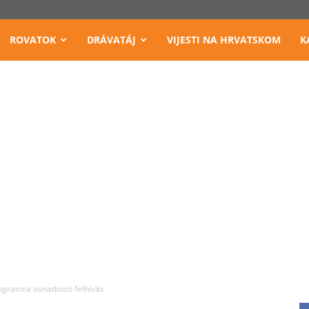
ROVATOK
DRÁVATÁJ
VIJESTI NA HRVATSKOM
K
ogramra vonatkozó felhívás