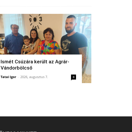
Ismét Csúzára került az Agrár-
Vándorbölcső
Tatai Igor
-
2026, augusztus 7.
0