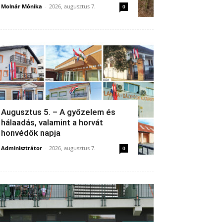
Molnár Mónika
-
2026, augusztus 7.
0
Augusztus 5. – A győzelem és
hálaadás, valamint a horvát
honvédők napja
Adminisztrátor
-
2026, augusztus 7.
0