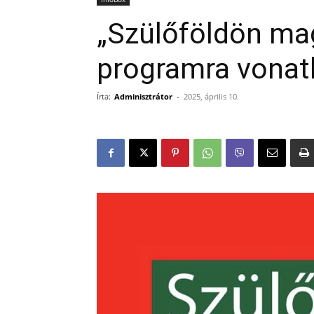
„Szülőföldön ma
programra vonat
Írta:
Adminisztrátor
-
2025, április 10.