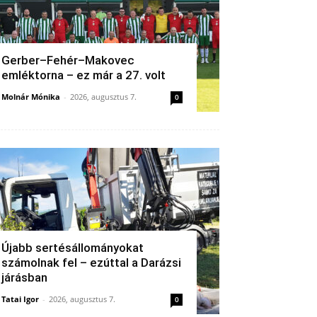
Gerber–Fehér–Makovec
emléktorna – ez már a 27. volt
Molnár Mónika
-
2026, augusztus 7.
0
Újabb sertésállományokat
számolnak fel – ezúttal a Darázsi
járásban
Tatai Igor
-
2026, augusztus 7.
0