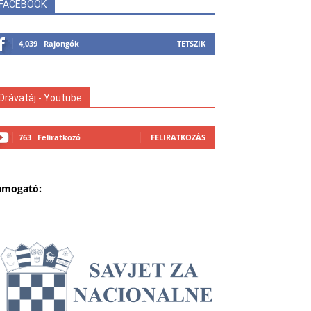
FACEBOOK
4,039
Rajongók
TETSZIK
Drávatáj - Youtube
763
Feliratkozó
FELIRATKOZÁS
ámogató: