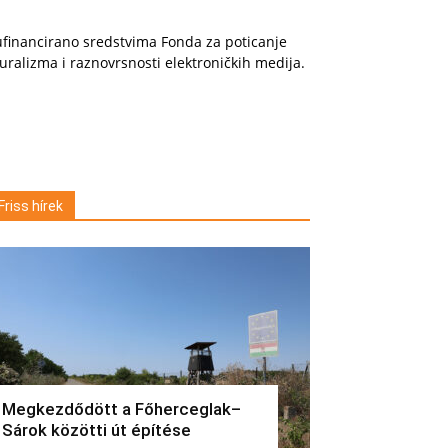
financirano sredstvima Fonda za poticanje
uralizma i raznovrsnosti elektroničkih medija.
Friss hírek
Megkezdődött a Főherceglak–
Sárok közötti út építése