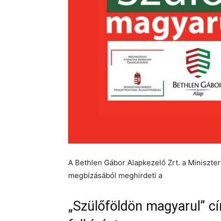
A Bethlen Gábor Alapkezelő Zrt. a Miniszte
megbízásából meghirdeti a
„Szülőföldön magyarul” c