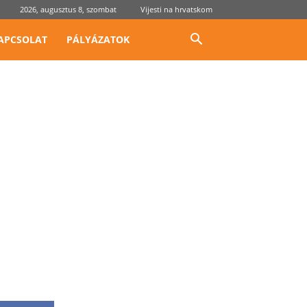
2026, augusztus 8, szombat
Vijesti na hrvatskom
APCSOLAT
PÁLYÁZATOK