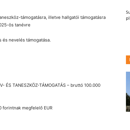
Su
taneszköz-támogatásra, illetve hallgatói támogatásra
pl
025-ös tanévre
s és nevelés támogatása.
YV- ÉS TANESZKÖZ-TÁMOGATÁS – bruttó 100.000
 forintnak megfelelő EUR