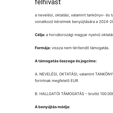
felhívást
a nevelési, oktatási, valamint tankönyv- és 
vonatkozó kérelmek benyújtására a 2024-2
Célja:
a horvátországi magyar nyelvű oktatá
Formája:
vissza nem térítendő támogatás.
A támogatás összege és jogcíme:
A. NEVELÉSI, OKTATÁSI, valamint TANKÖN
forintnak megfelelő EUR
B. HALLGATÓI TÁMOGATÁS – bruttó 100.000
A benyújtás módja: