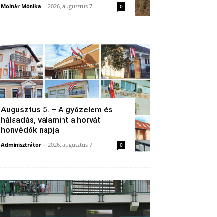
Molnár Mónika
-
2026, augusztus 7.
0
Augusztus 5. – A győzelem és
hálaadás, valamint a horvát
honvédők napja
Adminisztrátor
-
2026, augusztus 7.
0