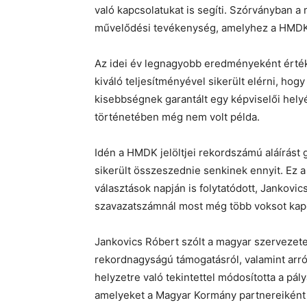
való kapcsolatukat is segíti. Szórványban a 
művelődési tevékenység, amelyhez a HMDK 
Az idei év legnagyobb eredményeként értéke
kiváló teljesítményével sikerült elérni, hogy
kisebbségnek garantált egy képviselői helyé
történetében még nem volt példa.
Idén a HMDK jelöltjei rekordszámú aláírást
sikerült összeszednie senkinek ennyit. Ez a
választások napján is folytatódott, Jankovi
szavazatszámnál most még több voksot kapo
Jankovics Róbert szólt a magyar szervezetek
rekordnagyságú támogatásról, valamint arról
helyzetre való tekintettel módosította a pál
amelyeket a Magyar Kormány partnereiként