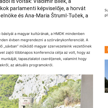
ói is voltak: Vladimir Bilek, a
kok parlamenti képviselője, a horvát
Su
 elnöke és Ana-Maria Štruml-Tuček, a
pl
ó bástyái a magyar kultúrának, a HMDK mindenben
minden évben megrendezni a szórványkonferenciát. A
edő „sávban” működő magyar szervezeteink vezetőinek
l zajló többnapos konferencia célja az volt, hogy az
unkáját, tapasztalatot cseréljenek, valamint hogy
ekről, az aktuális programokról.