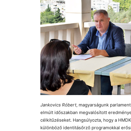
Jankovics Róbert
, magyarságunk parlament
elmúlt időszakban megvalósított eredményeir
célkitűzéseket. Hangsúlyozta, hogy a HMD
különböző identitásőrző programokkal erős