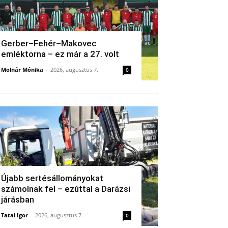
Gerber–Fehér–Makovec
emléktorna – ez már a 27. volt
Molnár Mónika
-
2026, augusztus 7.
0
Újabb sertésállományokat
számolnak fel – ezúttal a Darázsi
járásban
Tatai Igor
-
2026, augusztus 7.
0