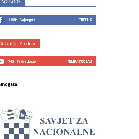
FACEBOOK
4,039
Rajongók
TETSZIK
Drávatáj - Youtube
763
Feliratkozó
FELIRATKOZÁS
ámogató: