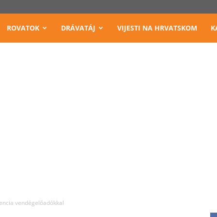
ROVATOK
DRÁVATÁJ
VIJESTI NA HRVATSKOM
K
encia vendégelőadókkal