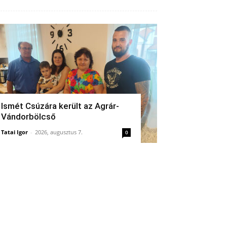
Ismét Csúzára került az Agrár-
Vándorbölcső
Tatai Igor
-
2026, augusztus 7.
0