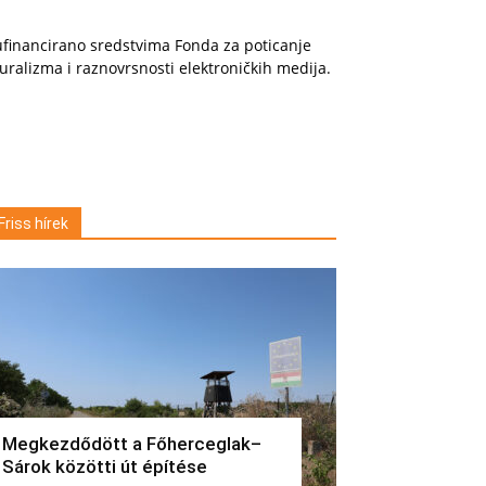
financirano sredstvima Fonda za poticanje
uralizma i raznovrsnosti elektroničkih medija.
Friss hírek
Megkezdődött a Főherceglak–
Sárok közötti út építése