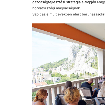
gazdaságfejlesztési stratégiája alapján Ma
horvátországi magyarságnak.
Szólt az elmúlt években elért beruházásokró