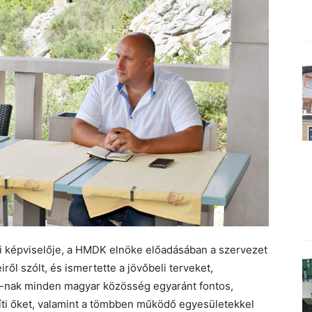
i képviselője, a HMDK elnöke előadásában a szervezet
ől szólt, és ismertette a jövőbeli terveket,
K-nak minden magyar közösség egyaránt fontos,
íti őket, valamint a tömbben működő egyesületekkel