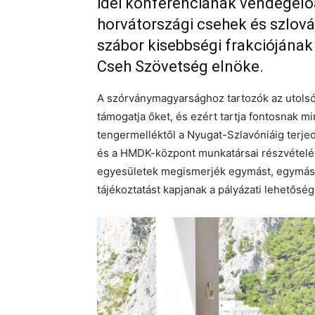
idei konferenciának vendégelőad
horvátországi csehek és szlová
szábor kisebbségi frakciójának
Cseh Szövetség elnöke.
A szórványmagyarsághoz tartozók az utols
támogatja őket, és ezért tartja fontosnak 
tengermelléktől a Nyugat-Szlavóniáig terj
és a HMDK-központ munkatársai részvételéve
egyesületek megismerjék egymást, egymás m
tájékoztatást kapjanak a pályázati lehetőség