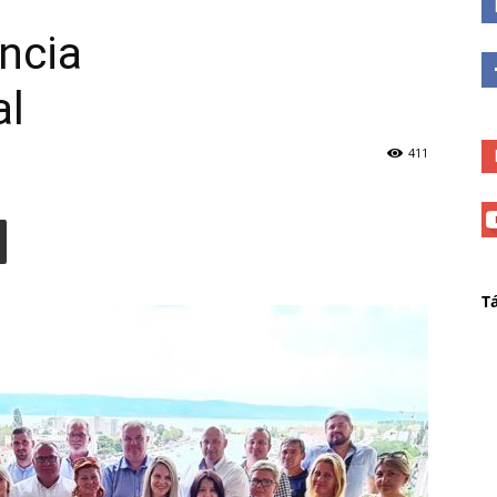
ncia
al
411
T