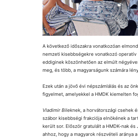
A következő időszakra vonatkozóan elmondt
nemzeti kisebbségekre vonatkozó operatív p
eddiginek köszönhetően az elmúlt négyéves
meg, és több, a magyarságunk számára lén
Ezek után a jövő évi népszámlálás és az önk
figyelmet, amelyekkel a HMDK kiemelten fog
Vladimir Bilek
nek, a horvátországi csehek é
szábor kisebbségi frakciója elnökének a ta
került sor. Először gratulált a HMDK-nak é
ahhoz, hogy a magyarok részvételi aránya a