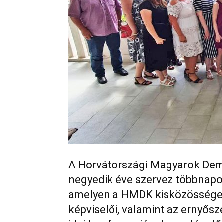
A Horvátországi Magyarok De
negyedik éve szervez többnapo
amelyen a HMDK kisközössége
képviselői, valamint az ernyős