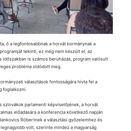
a, ő a legfontosabbnak a horvát kormánynak a
rogramját tekinti, ez még nem készült el, az
 időszakban is számos beruházás, program valósult
yeges probléma oldódott meg.
ormányzati választások fontosságára hívta fel a
 foglalkozni.
s szlovákok parlamenti képviselőjének, a horvát
rtalmas előadására a konferencia következő napján
s Jankovics Róbertnek a választási győzelemhez és
 legnagyobb volt, szerinte mindez a magyarság