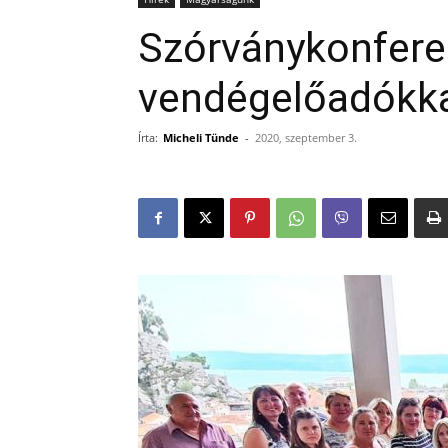
Szórványkonfere
vendégelőadókk
Írta:
Micheli Tünde
-
2020, szeptember 3.