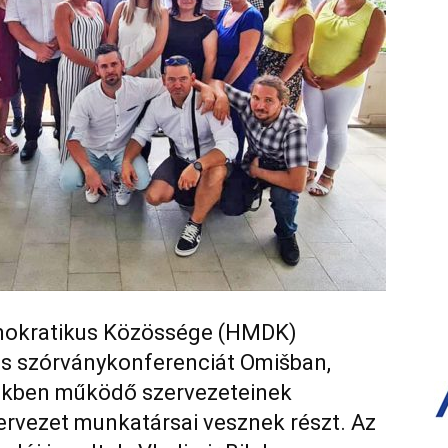
mokratikus Közössége (HMDK)
s szórványkonferenciát Omišban,
kben működő szervezeteinek
zervezet munkatársai vesznek részt. Az