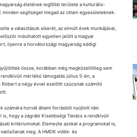
magyarság életének legfőbb területe a kulturális-
minden segítséget megad az ottani egyesületeknek.
lte a választások sikerét, az elmúlt évek munkájával,
 először indulhatott egyetlen jelölt a magyar
rt, ilyenre a horvátországi magyarság eddigi
 gyűjtöttek össze, korábban még megközelítőleg sem
 rendkívüli mértékű támogatás július 5-én, a
cs Róbert a négy évvel ezelőtti csúcsnak számító
tt.
 számára horvát állami forrásból nyújtott idei
 is, hogy a zágrábi Kisebbségi Tanács a rendkívüli
yázati kritériumokat. Elemezte azokat a programokat is,
 valósítanak meg. A HMDK vidék- és