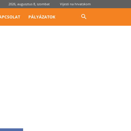
2026, augusztus 8, szombat
Vijesti na hrvatskom
APCSOLAT
PÁLYÁZATOK