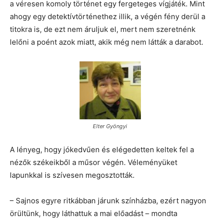
a véresen komoly történet egy fergeteges vígjáték. Mint
ahogy egy detektívtörténethez illik, a végén fény derül a
titokra is, de ezt nem áruljuk el, mert nem szeretnénk
lelőni a poént azok miatt, akik még nem látták a darabot.
Elter Gyöngyi
A lényeg, hogy jókedvűen és elégedetten keltek fel a
nézők székeikből a műsor végén. Véleményüket
lapunkkal is szívesen megosztották.
– Sajnos egyre ritkábban járunk színházba, ezért nagyon
örültünk, hogy láthattuk a mai előadást – mondta