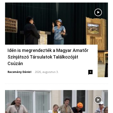
Idén is megrendezték a Magyar Amatőr
Színjátszó Társulatok Találkozóját
Csúzán
Racsmány Dániel
-
2026, augusztus 3.
0