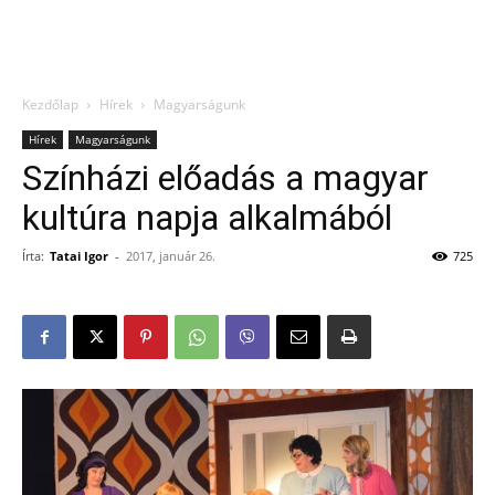
Kezdőlap
Hírek
Magyarságunk
Hírek
Magyarságunk
Színházi előadás a magyar
kultúra napja alkalmából
Írta:
Tatai Igor
-
2017, január 26.
725