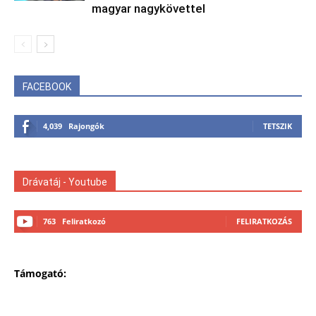
magyar nagykövettel
FACEBOOK
4,039
Rajongók
TETSZIK
Drávatáj - Youtube
763
Feliratkozó
FELIRATKOZÁS
Támogató: