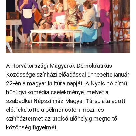
A Horvátországi Magyarok Demokratikus
Közössége színházi előadással ünnepelte január
22-én a magyar kultúra napját. A Nyolc nő című
bűnügyi komédia cselekménye, melyet a
szabadkai Népszínház Magyar Társulata adott
elő, lekötötte a pélmonostori mozi- és
színháztermet az utolsó ülőhelyig megtöltő
közönség figyelmét.