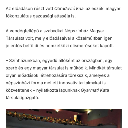
Az előadáson részt vett
Obradović Ena
, az eszéki magyar
főkonzulátus gazdasági attaséja is.
A vendégfellépő a szabadkai Népszínház Magyar
Társulata volt, mely előadásaival a közelmúltban igen
jelentős belföldi és nemzetközi elismeréseket kapott.
– Színházunkban, egyedülállóként az országban, egy
szerb és egy magyar társulat is működik. Mindkét társulat
olyan előadások létrehozására törekszik, amelyek a
népszínházi forma mellett innovatív tartalmakat is
közvetítenek – nyilatkozta lapunknak
Gyarmati Kata
társulatigazgató.