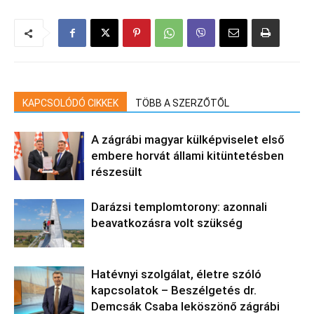
KAPCSOLÓDÓ CIKKEK
TÖBB A SZERZŐTŐL
A zágrábi magyar külképviselet első
embere horvát állami kitüntetésben
részesült
Darázsi templomtorony: azonnali
beavatkozásra volt szükség
Hatévnyi szolgálat, életre szóló
kapcsolatok – Beszélgetés dr.
Demcsák Csaba leköszönő zágrábi