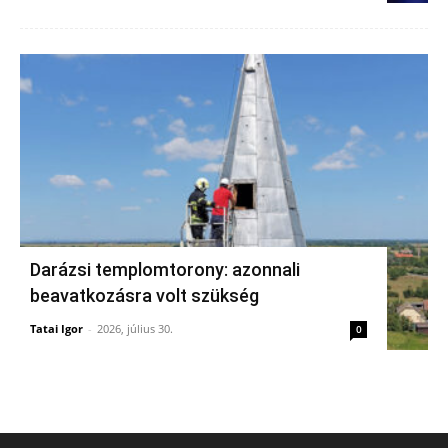
Darázsi templomtorony: azonnali
beavatkozásra volt szükség
Tatai Igor
-
2026, július 30.
0