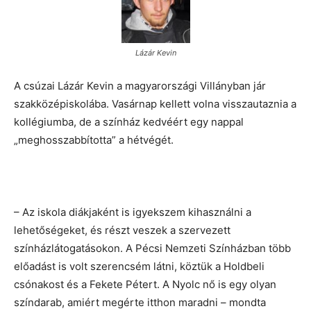
Lázár Kevin
A csúzai Lázár Kevin a magyarországi Villányban jár
szakközépiskolába. Vasárnap kellett volna visszautaznia a
kollégiumba, de a színház kedvéért egy nappal
„meghosszabbította” a hétvégét.
– Az iskola diákjaként is igyekszem kihasználni a
lehetőségeket, és részt veszek a szervezett
színházlátogatásokon. A Pécsi Nemzeti Színházban több
előadást is volt szerencsém látni, köztük a Holdbeli
csónakost és a Fekete Pétert. A Nyolc nő is egy olyan
színdarab, amiért megérte itthon maradni – mondta