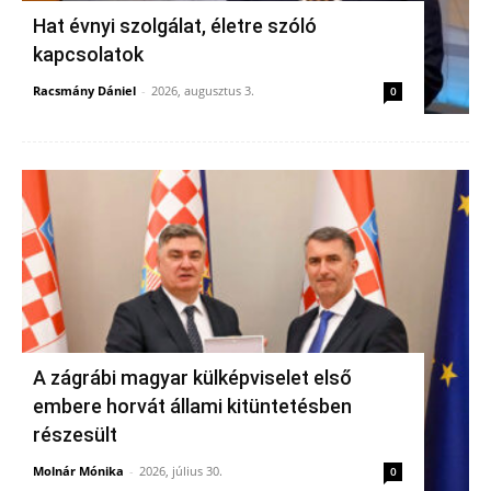
Hat évnyi szolgálat, életre szóló
kapcsolatok
Racsmány Dániel
-
2026, augusztus 3.
0
A zágrábi magyar külképviselet első
embere horvát állami kitüntetésben
részesült
Molnár Mónika
-
2026, július 30.
0