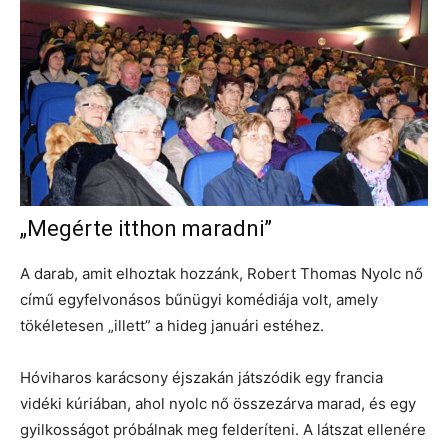
„Megérte itthon maradni”
A darab, amit elhoztak hozzánk, Robert Thomas Nyolc nő
című egyfelvonásos bűnügyi komédiája volt, amely
tökéletesen „illett” a hideg januári estéhez.
Hóviharos karácsony éjszakán játszódik egy francia
vidéki kúriában, ahol nyolc nő összezárva marad, és egy
gyilkosságot próbálnak meg felderíteni. A látszat ellenére