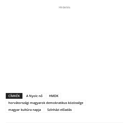
Hirdetés
CÍMKÉK
A Nyolc nő
HMDK
horvátországi magyarok demokratikus közössége
magyar kultúra napja
Színházi előadás