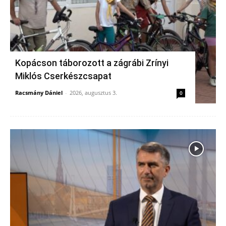
Kopácson táborozott a zágrábi Zrínyi
Miklós Cserkészcsapat
Racsmány Dániel
-
2026, augusztus 3.
0