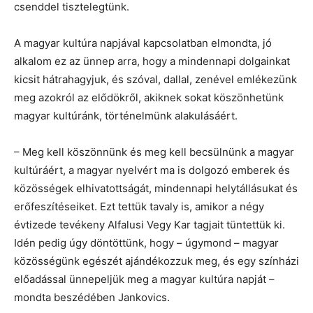
csenddel tisztelegtünk.
A magyar kultúra napjával kapcsolatban elmondta, jó
alkalom ez az ünnep arra, hogy a mindennapi dolgainkat
kicsit hátrahagyjuk, és szóval, dallal, zenével emlékezünk
meg azokról az elődökről, akiknek sokat köszönhetünk
magyar kultúránk, történelmünk alakulásáért.
– Meg kell köszönnünk és meg kell becsülnünk a magyar
kultúráért, a magyar nyelvért ma is dolgozó emberek és
közösségek elhivatottságát, mindennapi helytállásukat és
erőfeszítéseiket. Ezt tettük tavaly is, amikor a négy
évtizede tevékeny Alfalusi Vegy Kar tagjait tüntettük ki.
Idén pedig úgy döntöttünk, hogy – úgymond – magyar
közösségünk egészét ajándékozzuk meg, és egy színházi
előadással ünnepeljük meg a magyar kultúra napját –
mondta beszédében Jankovics.