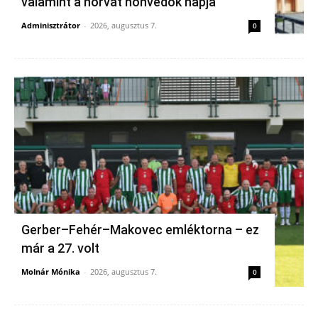
valamint a horvát honvédők napja
Adminisztrátor
-
2026, augusztus 7.
0
Gerber–Fehér–Makovec emléktorna – ez
már a 27. volt
Molnár Mónika
-
2026, augusztus 7.
0