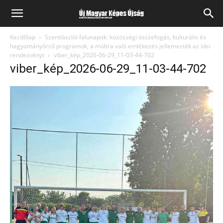
Kezdőlap
Szentlászlói falunapok: közösségi összefogás, kulturális és
hagyományőrző programok, a múltra való emlékezés jellemezték az idei
rendezvényt
viber_kép_2026-06-29_11-03-44-702
viber_kép_2026-06-29_11-03-44-702