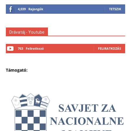
4,039
Rajongók
TETSZIK
Drávatáj - Youtube
763
Feliratkozó
FELIRATKOZÁS
Támogató: