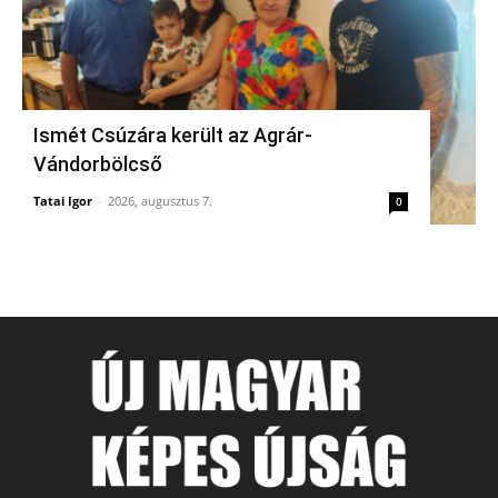
Ismét Csúzára került az Agrár-
Vándorbölcső
Tatai Igor
-
2026, augusztus 7.
0