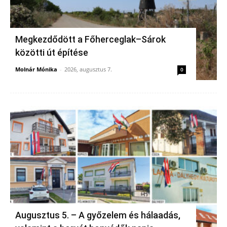
Megkezdődött a Főherceglak–Sárok
közötti út építése
Molnár Mónika
-
2026, augusztus 7.
0
Augusztus 5. – A győzelem és hálaadás,