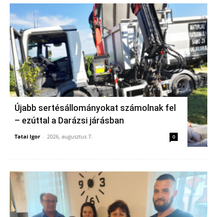
Újabb sertésállományokat számolnak fel
– ezúttal a Darázsi járásban
Tatai Igor
-
2026, augusztus 7.
0