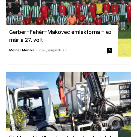
Gerber–Fehér–Makovec emléktorna – ez
már a 27. volt
Molnár Mónika
-
2026, augusztus 7.
0