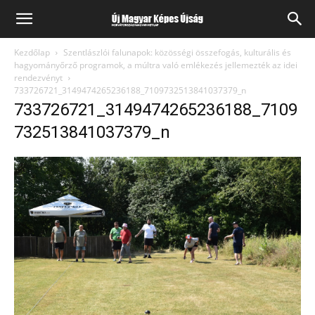
Kezdőlap
Szentlászlói falunapok: közösségi összefogás, kulturális és
hagyományőrző programok, a múltra való emlékezés jellemezték az idei
rendezvényt
733726721_3149474265236188_7109732513841037379_n
733726721_3149474265236188_7109
732513841037379_n