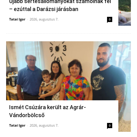
Újabb sertésállományokat számolnak fel
– ezúttal a Darázsi járásban
Tatai Igor
-
2026, augusztus 7.
0
Ismét Csúzára került az Agrár-
Vándorbölcső
Tatai Igor
-
2026, augusztus 7.
0