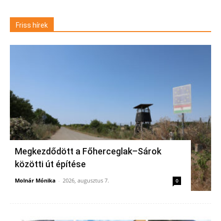
Friss hírek
Megkezdődött a Főherceglak–Sárok
közötti út építése
Molnár Mónika
-
2026, augusztus 7.
0