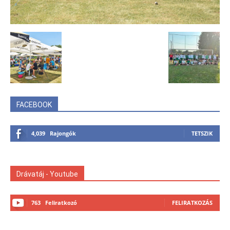
FACEBOOK
4,039
Rajongók
TETSZIK
Drávatáj - Youtube
763
Feliratkozó
FELIRATKOZÁS