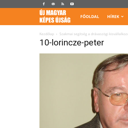
Képes
FŐOLDAL
HÍREK
Újság
Kezdőlap
Szakmai segítség a drávaszögi kisvállalko
10-lorincze-peter