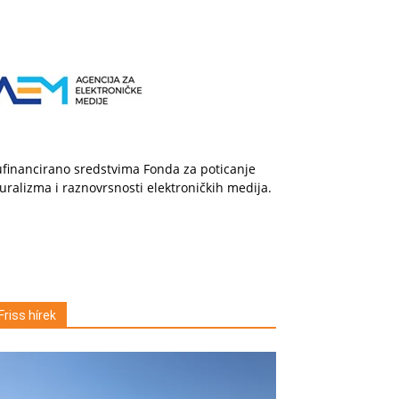
financirano sredstvima Fonda za poticanje
uralizma i raznovrsnosti elektroničkih medija.
Friss hírek