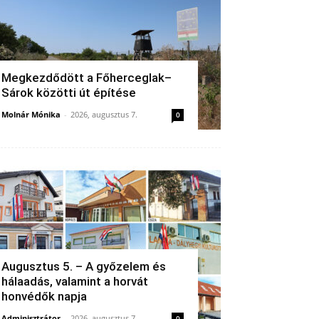
Megkezdődött a Főherceglak–
Sárok közötti út építése
Molnár Mónika
-
2026, augusztus 7.
0
Augusztus 5. – A győzelem és
hálaadás, valamint a horvát
honvédők napja
Adminisztrátor
-
2026, augusztus 7.
0