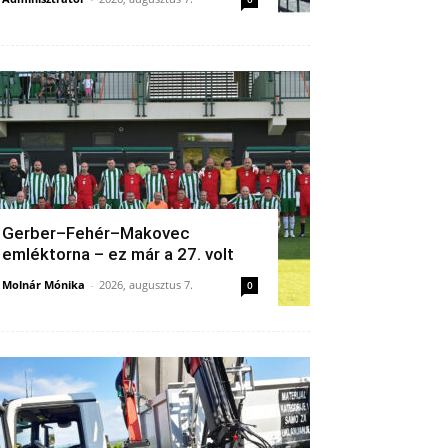
Gerber–Fehér–Makovec
emléktorna – ez már a 27. volt
Molnár Mónika
-
2026, augusztus 7.
0