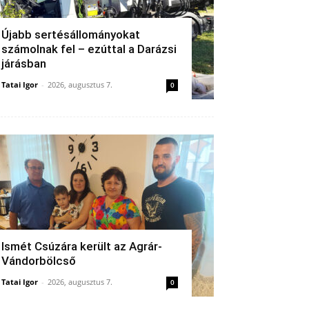
Újabb sertésállományokat
számolnak fel – ezúttal a Darázsi
járásban
Tatai Igor
-
2026, augusztus 7.
0
Ismét Csúzára került az Agrár-
Vándorbölcső
Tatai Igor
-
2026, augusztus 7.
0