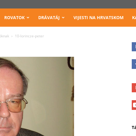
ROVATOK
DRÁVATÁJ
VIJESTI NA HRVATSKOM
K
zóknak
10-lorincze-peter
T