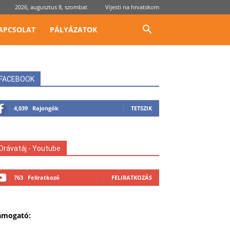
2026, augusztus 8, szombat
Vijesti na hrvatskom
APCSOLAT
PÁLYÁZATOK
FACEBOOK
4,039
Rajongók
TETSZIK
Drávatáj - Youtube
763
Feliratkozó
FELIRATKOZÁS
ámogató: