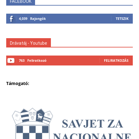
FACEBOOK
4,039
Rajongók
TETSZIK
Drávatáj - Youtube
763
Feliratkozó
FELIRATKOZÁS
Támogató: