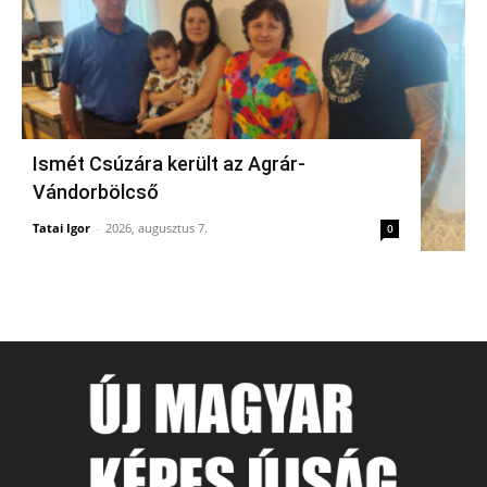
Ismét Csúzára került az Agrár-
Vándorbölcső
Tatai Igor
-
2026, augusztus 7.
0