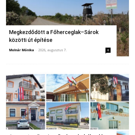
Megkezdődött a Főherceglak–Sárok
közötti út építése
Molnár Mónika
-
2026, augusztus 7.
0