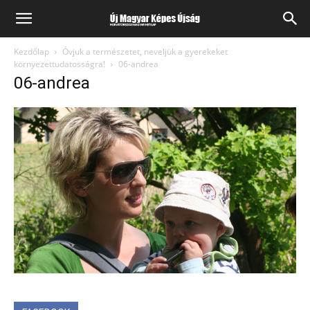
Kezdőlap
Óvjuk a természetet, neveljük a gyerekeket
környezettudatosságra!
06-andrea
06-andrea