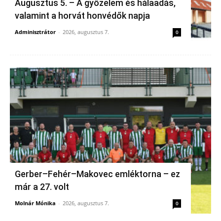
Augusztus 5. – A győzelem és hálaadás,
valamint a horvát honvédők napja
Adminisztrátor
-
2026, augusztus 7.
0
Gerber–Fehér–Makovec emléktorna – ez
már a 27. volt
Molnár Mónika
-
2026, augusztus 7.
0