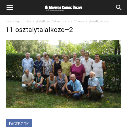
Kezdőlap
Osztálytalálkozó 54 év után
11-osztalytalalkozo--2
11-osztalytalalkozo–2
FACEBOOK