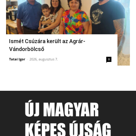
Ismét Csúzára került az Agrár-
Vándorbölcső
Tatai Igor
-
2026, augusztus 7.
0