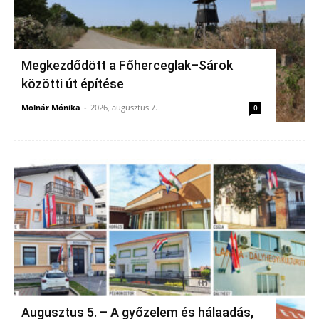
Megkezdődött a Főherceglak–Sárok
közötti út építése
Molnár Mónika
-
2026, augusztus 7.
0
Augusztus 5. – A győzelem és hálaadás,