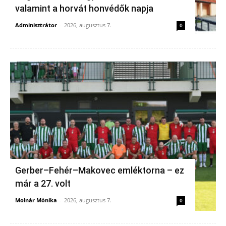
valamint a horvát honvédők napja
Adminisztrátor
-
2026, augusztus 7.
0
Gerber–Fehér–Makovec emléktorna – ez
már a 27. volt
Molnár Mónika
-
2026, augusztus 7.
0