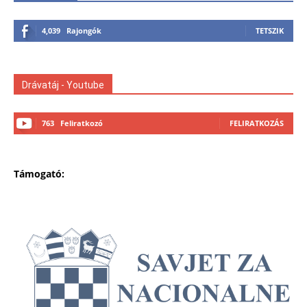
4,039
Rajongók
TETSZIK
Drávatáj - Youtube
763
Feliratkozó
FELIRATKOZÁS
Támogató: