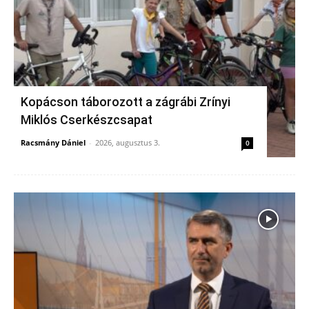
Kopácson táborozott a zágrábi Zrínyi
Miklós Cserkészcsapat
Racsmány Dániel
-
2026, augusztus 3.
0