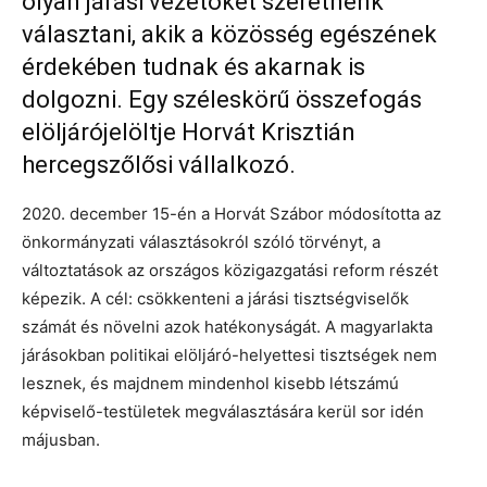
olyan járási vezetőket szeretnénk
választani, akik a közösség egészének
érdekében tudnak és akarnak is
dolgozni. Egy széleskörű összefogás
elöljárójelöltje Horvát Krisztián
hercegszőlősi vállalkozó.
2020. december 15-én a Horvát Szábor módosította az
önkormányzati választásokról szóló törvényt, a
változtatások az országos közigazgatási reform részét
képezik. A cél: csökkenteni a járási tisztségviselők
számát és növelni azok hatékonyságát. A magyarlakta
járásokban politikai elöljáró-helyettesi tisztségek nem
lesznek, és majdnem mindenhol kisebb létszámú
képviselő-testületek megválasztására kerül sor idén
májusban.