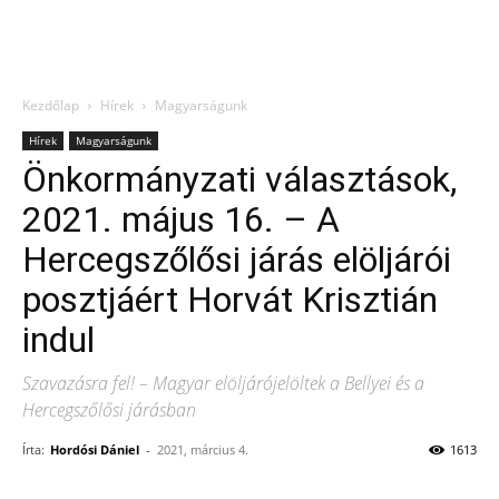
Kezdőlap
Hírek
Magyarságunk
Hírek
Magyarságunk
Önkormányzati választások,
2021. május 16. – A
Hercegszőlősi járás elöljárói
posztjáért Horvát Krisztián
indul
Szavazásra fel! – Magyar elöljárójelöltek a Bellyei és a
Hercegszőlősi járásban
Írta:
Hordósi Dániel
-
2021, március 4.
1613