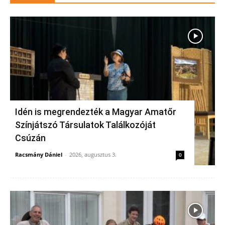
Idén is megrendezték a Magyar Amatőr
Színjátszó Társulatok Találkozóját
Csúzán
Racsmány Dániel
-
2026, augusztus 3.
0