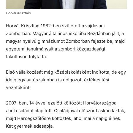
Horvát Krisztián
Horvát Krisztián 1982-ben született a vajdasági
Zomborban. Magyar általános iskolába Bezdánban járt, a
magyar nyelvű gimnáziumot Zomborban fejezte be, majd
egyetemi tanulmányait a zombori közgazdasági
fakultáson folytatta.
Első vállalkozását még középiskolásként indította, de egy
ideig egy autószalonban is dolgozott értékesítési
vezetőként.
2007-ben, 14 évvel ezelőtt költözött Horvátországba,
ahol családot alapított. Családjával először Laskón laktak,
majd Hercegszőlősre költöztek, ahol mai a napig élnek.
Két gyermek édesapja.