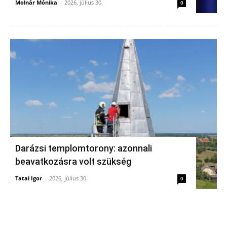
Molnár Mónika
-
2026, július 30.
0
Darázsi templomtorony: azonnali
beavatkozásra volt szükség
Tatai Igor
-
2026, július 30.
0