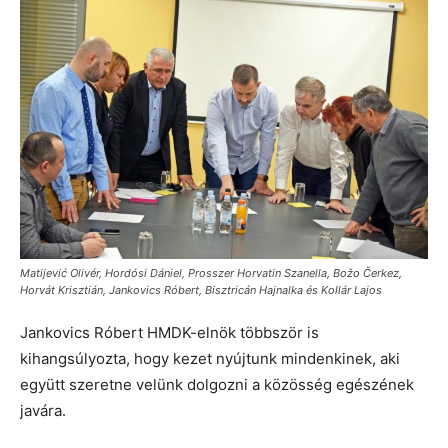
Matijević Olivér, Hordósi Dániel, Prosszer Horvatin Szanella, Božo Čerkez,
Horvát Krisztián, Jankovics Róbert, Bisztricán Hajnalka és Kollár Lajos
Jankovics Róbert HMDK-elnök többször is
kihangsúlyozta, hogy kezet nyújtunk mindenkinek, aki
együtt szeretne velünk dolgozni a közösség egészének
javára.