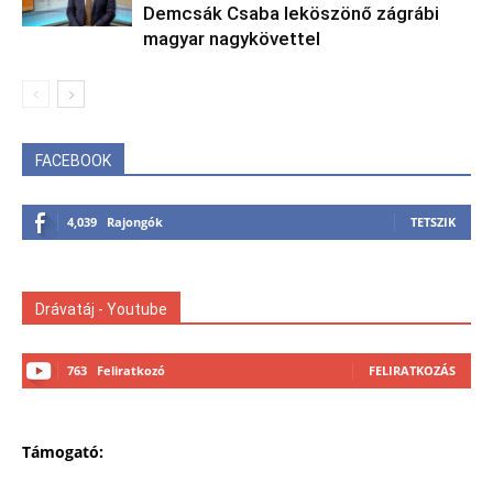
Demcsák Csaba leköszönő zágrábi
magyar nagykövettel
FACEBOOK
4,039
Rajongók
TETSZIK
Drávatáj - Youtube
763
Feliratkozó
FELIRATKOZÁS
Támogató: