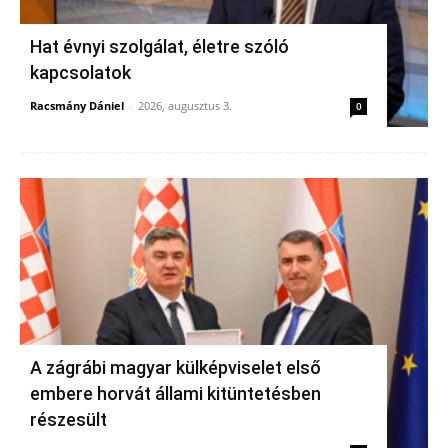
Hat évnyi szolgálat, életre szóló
kapcsolatok
Racsmány Dániel
-
2026, augusztus 3.
0
A zágrábi magyar külképviselet első
embere horvát állami kitüntetésben
részesült