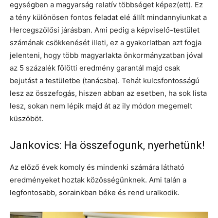
egységben a magyarság relatív többséget képez(ett). Ez
a tény különösen fontos feladat elé állít mindannyiunkat a
Hercegszőlősi járásban. Ami pedig a képviselő-testület
számának csökkenését illeti, ez a gyakorlatban azt fogja
jelenteni, hogy több magyarlakta önkormányzatban jóval
az 5 százalék fölötti eredmény garantál majd csak
bejutást a testületbe (tanácsba). Tehát kulcsfontosságú
lesz az összefogás, hiszen abban az esetben, ha sok lista
lesz, sokan nem lépik majd át az ily módon megemelt
küszöböt.
Jankovics: Ha összefogunk, nyerhetünk!
Az előző évek komoly és mindenki számára látható
eredményeket hoztak közösségünknek. Ami talán a
legfontosabb, sorainkban béke és rend uralkodik.