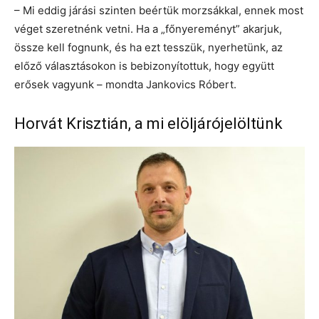
– Mi eddig járási szinten beértük morzsákkal, ennek most
véget szeretnénk vetni. Ha a „főnyereményt” akarjuk,
össze kell fognunk, és ha ezt tesszük, nyerhetünk, az
előző választásokon is bebizonyítottuk, hogy együtt
erősek vagyunk – mondta Jankovics Róbert.
Horvát Krisztián, a mi elöljárójelöltünk