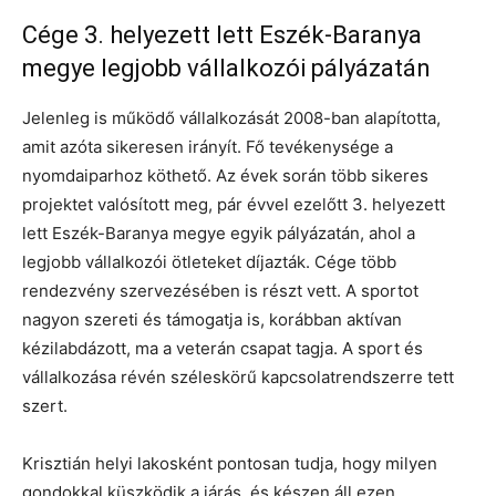
Cége 3. helyezett lett Eszék-Baranya
megye legjobb vállalkozói pályázatán
Jelenleg is működő vállalkozását 2008-ban alapította,
amit azóta sikeresen irányít. Fő tevékenysége a
nyomdaiparhoz köthető. Az évek során több sikeres
projektet valósított meg, pár évvel ezelőtt 3. helyezett
lett Eszék-Baranya megye egyik pályázatán, ahol a
legjobb vállalkozói ötleteket díjazták. Cége több
rendezvény szervezésében is részt vett. A sportot
nagyon szereti és támogatja is, korábban aktívan
kézilabdázott, ma a veterán csapat tagja. A sport és
vállalkozása révén széleskörű kapcsolatrendszerre tett
szert.
Krisztián helyi lakosként pontosan tudja, hogy milyen
gondokkal küszködik a járás, és készen áll ezen