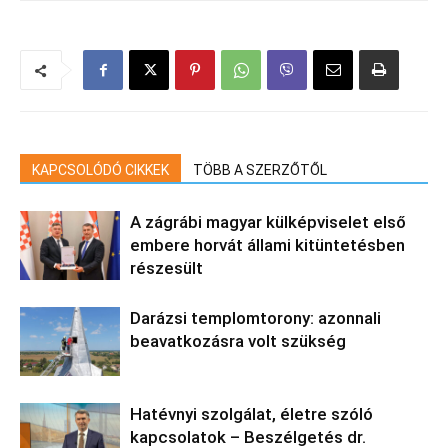
KAPCSOLÓDÓ CIKKEK
TÖBB A SZERZŐTŐL
A zágrábi magyar külképviselet első
embere horvát állami kitüntetésben
részesült
Darázsi templomtorony: azonnali
beavatkozásra volt szükség
Hatévnyi szolgálat, életre szóló
kapcsolatok – Beszélgetés dr.