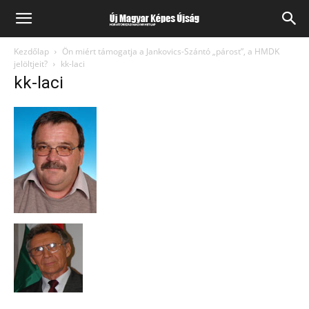
Kezdőlap
Ön miért támogatja a Jankovics-Szántó „párost”, a HMDK
jelöltjeit?
kk-laci
kk-laci