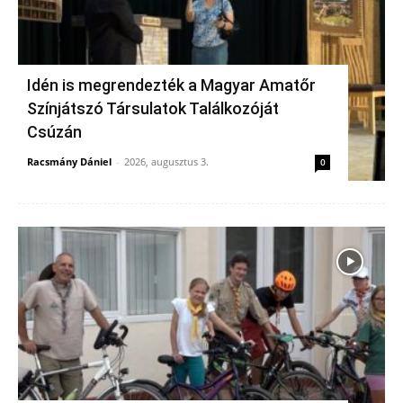
Idén is megrendezték a Magyar Amatőr
Színjátszó Társulatok Találkozóját
Csúzán
Racsmány Dániel
-
2026, augusztus 3.
0