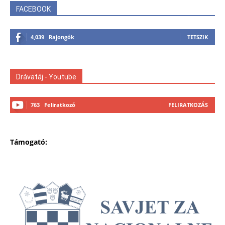
FACEBOOK
4,039
Rajongók
TETSZIK
Drávatáj - Youtube
763
Feliratkozó
FELIRATKOZÁS
Támogató: