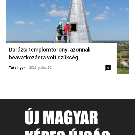
Darázsi templomtorony: azonnali
beavatkozásra volt szükség
Tatai Igor
-
2026, július 30.
0