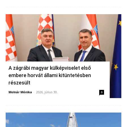
A zágrábi magyar külképviselet első
embere horvát állami kitüntetésben
részesült
Molnár Mónika
-
2026, július 30.
0