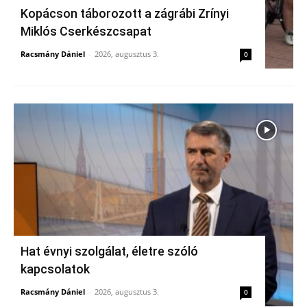
Kopácson táborozott a zágrábi Zrínyi
Miklós Cserkészcsapat
Racsmány Dániel
-
2026, augusztus 3.
0
Hat évnyi szolgálat, életre szóló
kapcsolatok
Racsmány Dániel
-
2026, augusztus 3.
0