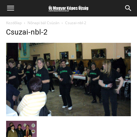
Kezdőlap
Nőnapi bál Csúzán
Csuzai-nbl-2
Csuzai-nbl-2