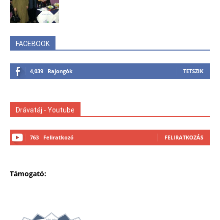
FACEBOOK
4,039
Rajongók
TETSZIK
Drávatáj - Youtube
763
Feliratkozó
FELIRATKOZÁS
Támogató: