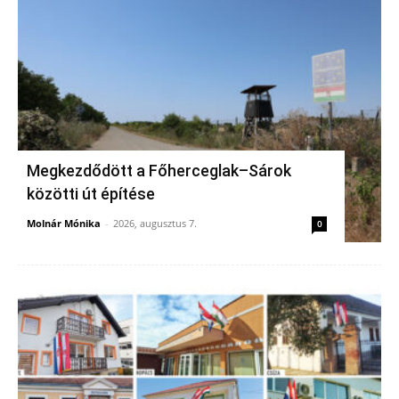
Megkezdődött a Főherceglak–Sárok
közötti út építése
Molnár Mónika
-
2026, augusztus 7.
0