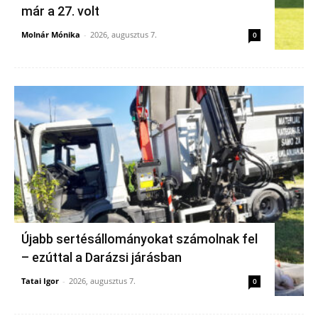
már a 27. volt
Molnár Mónika
-
2026, augusztus 7.
0
Újabb sertésállományokat számolnak fel
– ezúttal a Darázsi járásban
Tatai Igor
-
2026, augusztus 7.
0