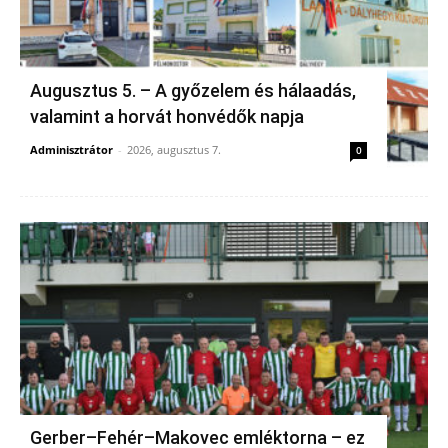
Augusztus 5. – A győzelem és hálaadás,
valamint a horvát honvédők napja
Adminisztrátor
-
2026, augusztus 7.
0
Gerber–Fehér–Makovec emléktorna – ez