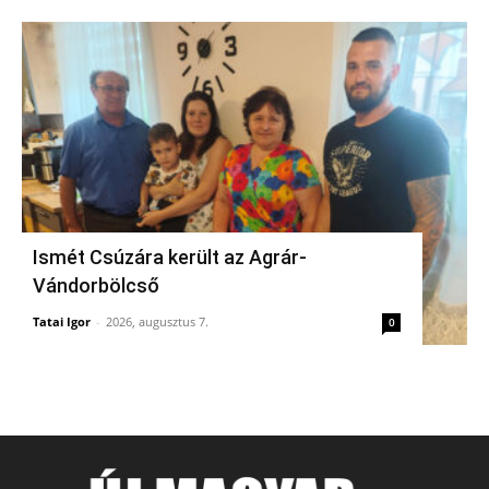
Ismét Csúzára került az Agrár-
Vándorbölcső
Tatai Igor
-
2026, augusztus 7.
0