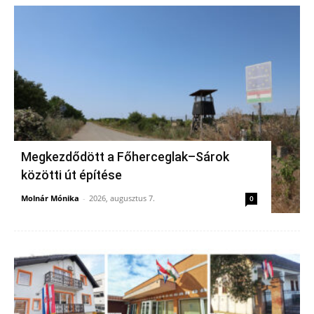
Megkezdődött a Főherceglak–Sárok
közötti út építése
Molnár Mónika
-
2026, augusztus 7.
0