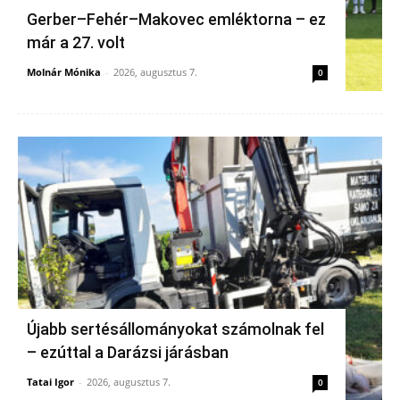
Gerber–Fehér–Makovec emléktorna – ez
már a 27. volt
Molnár Mónika
-
2026, augusztus 7.
0
Újabb sertésállományokat számolnak fel
– ezúttal a Darázsi járásban
Tatai Igor
-
2026, augusztus 7.
0