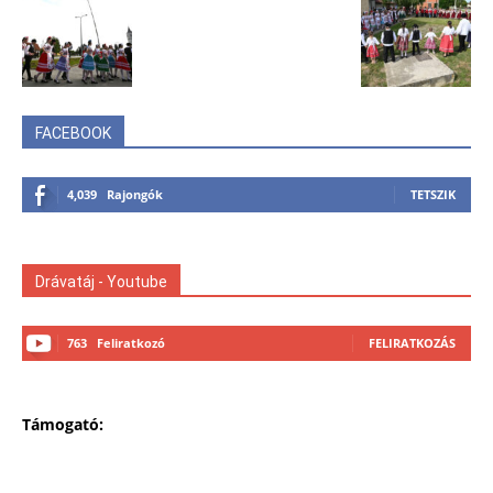
FACEBOOK
4,039
Rajongók
TETSZIK
Drávatáj - Youtube
763
Feliratkozó
FELIRATKOZÁS
Támogató: