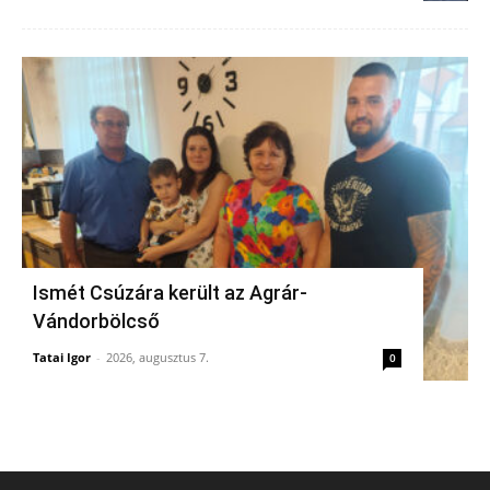
Ismét Csúzára került az Agrár-
Vándorbölcső
Tatai Igor
-
2026, augusztus 7.
0