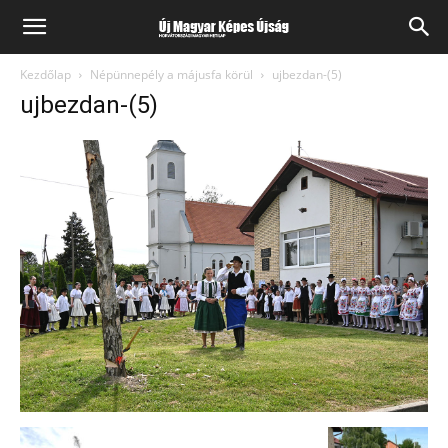
Kezdőlap
Népünnepély a májusfa körül
ujbezdan-(5)
ujbezdan-(5)