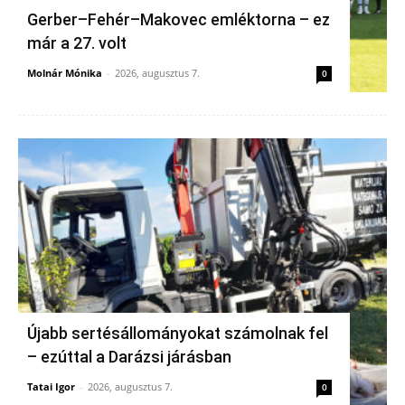
Gerber–Fehér–Makovec emléktorna – ez
már a 27. volt
Molnár Mónika
-
2026, augusztus 7.
0
Újabb sertésállományokat számolnak fel
– ezúttal a Darázsi járásban
Tatai Igor
-
2026, augusztus 7.
0