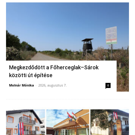
Megkezdődött a Főherceglak–Sárok
közötti út építése
Molnár Mónika
-
2026, augusztus 7.
0