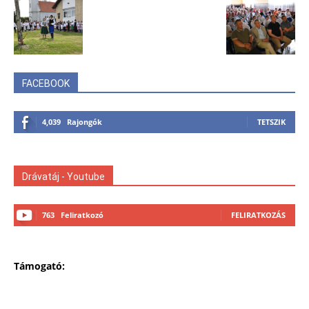
FACEBOOK
4,039
Rajongók
TETSZIK
Drávatáj - Youtube
763
Feliratkozó
FELIRATKOZÁS
Támogató: