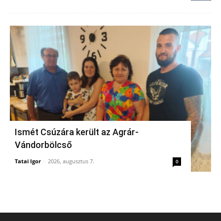
Ismét Csúzára került az Agrár-
Vándorbölcső
Tatai Igor
-
2026, augusztus 7.
0