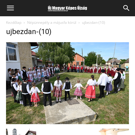
Kezdőlap
Népünnepély a májusfa körül
ujbezdan-(10)
ujbezdan-(10)