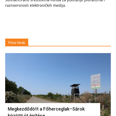
raznovrsnosti elektroničkih medija.
Friss hírek
Megkezdődött a Főherceglak–Sárok
közötti út építése