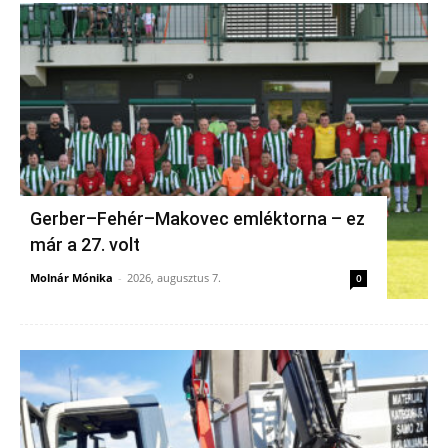
Gerber–Fehér–Makovec emléktorna – ez
már a 27. volt
Molnár Mónika
-
2026, augusztus 7.
0