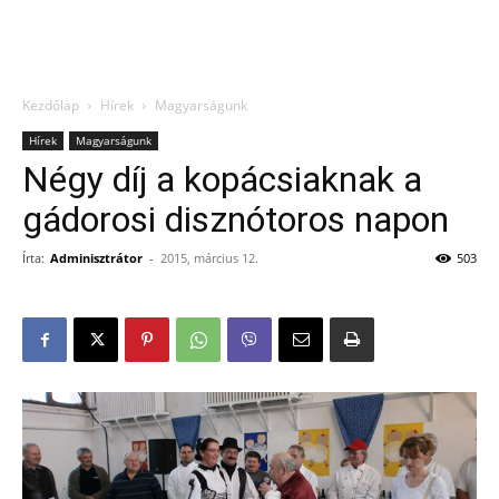
Kezdőlap
Hírek
Magyarságunk
Hírek
Magyarságunk
Négy díj a kopácsiaknak a
gádorosi disznótoros napon
Írta:
Adminisztrátor
-
2015, március 12.
503