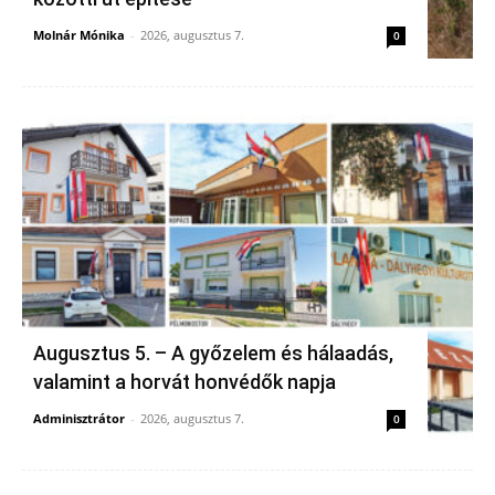
Molnár Mónika
-
2026, augusztus 7.
0
Augusztus 5. – A győzelem és hálaadás,
valamint a horvát honvédők napja
Adminisztrátor
-
2026, augusztus 7.
0