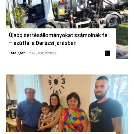
Újabb sertésállományokat számolnak fel
– ezúttal a Darázsi járásban
Tatai Igor
-
2026, augusztus 7.
0