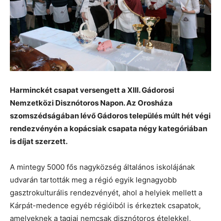
Harminckét csapat versengett a XIII. Gádorosi
Nemzetközi Disznótoros Napon. Az Orosháza
szomszédságában lévő Gádoros település múlt hét végi
rendezvényén a kopácsiak csapata négy kategóriában
is díjat szerzett.
A mintegy 5000 fős nagyközség általános iskolájának
udvarán tartották meg a régió egyik legnagyobb
gasztrokulturális rendezvényét, ahol a helyiek mellett a
Kárpát-medence egyéb régióiból is érkeztek csapatok,
amelyeknek a tagjai nemcsak disznótoros ételekkel,