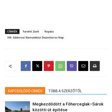
CÍMKÉK
Farahó Zsolt
Kopács
XIII. Gádorosi Nemzetközi Disznótoros Nap
KAPCSOLÓDÓ CIKKEK
TÖBB A SZERZŐTŐL
Megkezdődött a Főherceglak–Sárok
közötti út építése