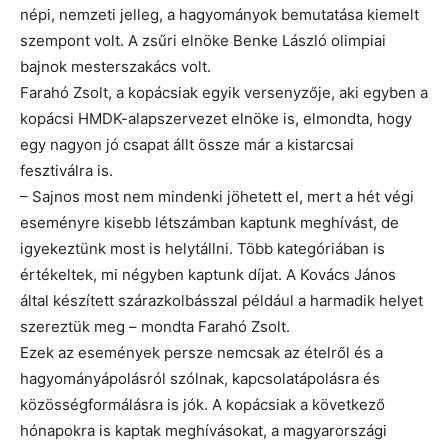
népi, nemzeti jelleg, a hagyományok bemutatása kiemelt
szempont volt. A zsűri elnöke Benke László olimpiai
bajnok mesterszakács volt.
Farahó Zsolt, a kopácsiak egyik versenyzője, aki egyben a
kopácsi HMDK-alapszervezet elnöke is, elmondta, hogy
egy nagyon jó csapat állt össze már a kistarcsai
fesztiválra is.
– Sajnos most nem mindenki jöhetett el, mert a hét végi
eseményre kisebb létszámban kaptunk meghívást, de
igyekeztünk most is helytállni. Több kategóriában is
értékeltek, mi négyben kaptunk díjat. A Kovács János
által készített szárazkolbásszal például a harmadik helyet
szereztük meg – mondta Farahó Zsolt.
Ezek az események persze nemcsak az ételről és a
hagyományápolásról szólnak, kapcsolatápolásra és
közösségformálásra is jók. A kopácsiak a következő
hónapokra is kaptak meghívásokat, a magyarországi