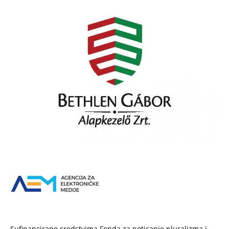
Sufinancirano sredstvima Fonda za poticanje pluralizma i