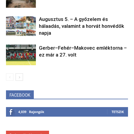
Augusztus 5. – A győzelem és
hálaadás, valamint a horvát honvédők
napja
Gerber–Fehér–Makovec emléktorna –
ez már a 27. volt
FACEBOOK
4,039
Rajongók
TETSZIK