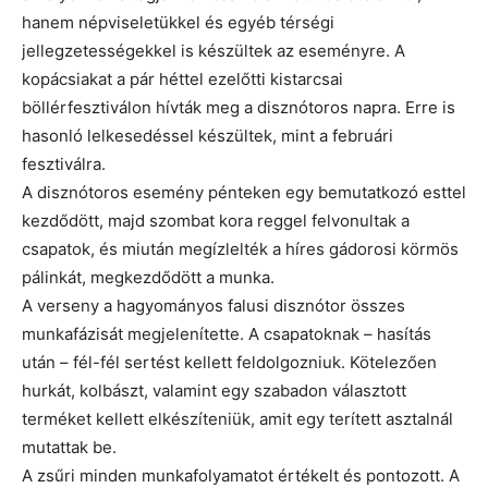
hanem népviseletükkel és egyéb térségi
jellegzetességekkel is készültek az eseményre. A
kopácsiakat a pár héttel ezelőtti kistarcsai
böllérfesztiválon hívták meg a disznótoros napra. Erre is
hasonló lelkesedéssel készültek, mint a februári
fesztiválra.
A disznótoros esemény pénteken egy bemutatkozó esttel
kezdődött, majd szombat kora reggel felvonultak a
csapatok, és miután megízlelték a híres gádorosi körmös
pálinkát, megkezdődött a munka.
A verseny a hagyományos falusi disznótor összes
munkafázisát megjelenítette. A csapatoknak – hasítás
után – fél-fél sertést kellett feldolgozniuk. Kötelezően
hurkát, kolbászt, valamint egy szabadon választott
terméket kellett elkészíteniük, amit egy terített asztalnál
mutattak be.
A zsűri minden munkafolyamatot értékelt és pontozott. A