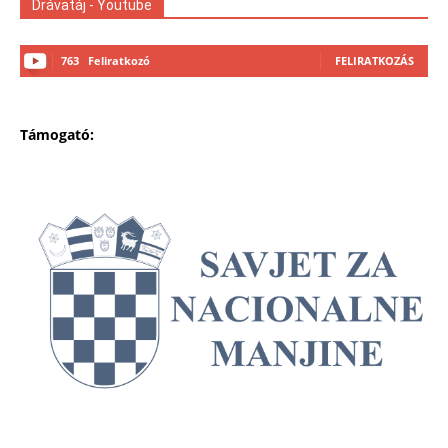
Drávatáj - Youtube
763
Feliratkozó
FELIRATKOZÁS
Támogató: