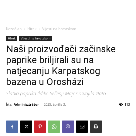
Kezdőlap
Hírek
Vijesti na hrvatskom
Hírek
Vijesti na hrvatskom
Naši proizvođači začinske
paprike briljirali su na
natjecanju Karpatskog
bazena u Orosházi
Slatka paprika Ildiko Sečenji Major osvojila zlato
Írta:
Adminisztrátor
-
2025, április 3.
113