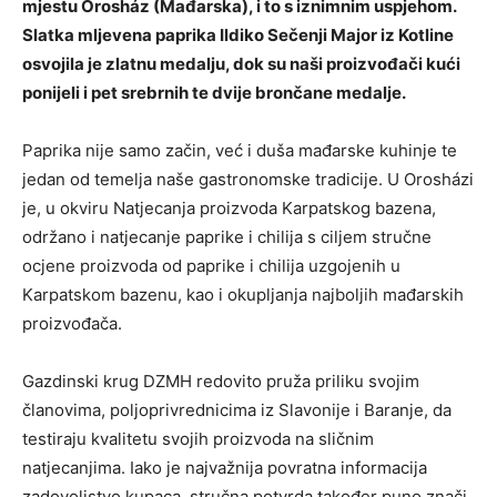
mjestu Orosház (Mađarska), i to s iznimnim uspjehom.
Slatka mljevena paprika Ildiko Sečenji Major iz Kotline
osvojila je zlatnu medalju, dok su naši proizvođači kući
ponijeli i pet srebrnih te dvije brončane medalje.
Paprika nije samo začin, već i duša mađarske kuhinje te
jedan od temelja naše gastronomske tradicije. U Orosházi
je, u okviru Natjecanja proizvoda Karpatskog bazena,
održano i natjecanje paprike i chilija s ciljem stručne
ocjene proizvoda od paprike i chilija uzgojenih u
Karpatskom bazenu, kao i okupljanja najboljih mađarskih
proizvođača.
Gazdinski krug DZMH redovito pruža priliku svojim
članovima, poljoprivrednicima iz Slavonije i Baranje, da
testiraju kvalitetu svojih proizvoda na sličnim
natjecanjima. Iako je najvažnija povratna informacija
zadovoljstvo kupaca, stručna potvrda također puno znači,