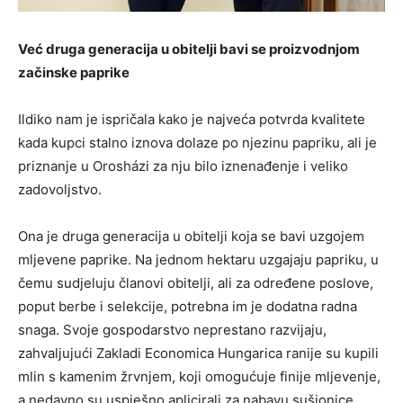
Već druga generacija u obitelji bavi se proizvodnjom
začinske paprike
Ildiko nam je ispričala kako je najveća potvrda kvalitete
kada kupci stalno iznova dolaze po njezinu papriku, ali je
priznanje u Orosházi za nju bilo iznenađenje i veliko
zadovoljstvo.
Ona je druga generacija u obitelji koja se bavi uzgojem
mljevene paprike. Na jednom hektaru uzgajaju papriku, u
čemu sudjeluju članovi obitelji, ali za određene poslove,
poput berbe i selekcije, potrebna im je dodatna radna
snaga. Svoje gospodarstvo neprestano razvijaju,
zahvaljujući Zakladi Economica Hungarica ranije su kupili
mlin s kamenim žrvnjem, koji omogućuje finije mljevenje,
a nedavno su uspješno aplicirali za nabavu sušionice