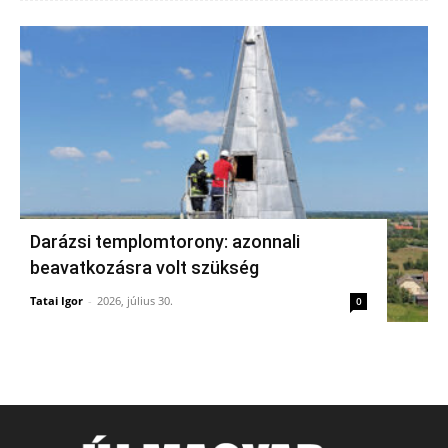
Darázsi templomtorony: azonnali
beavatkozásra volt szükség
Tatai Igor
-
2026, július 30.
0