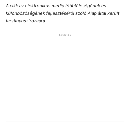
A cikk az elektronikus média többféleségének és
különbözőségének fejlesztéséről szóló Alap által került
társfinanszírozásra
.
Hirdetés