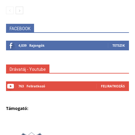
FACEBOOK
4,039
Rajongók
TETSZIK
Drávatáj - Youtube
763
Feliratkozó
FELIRATKOZÁS
Támogató: