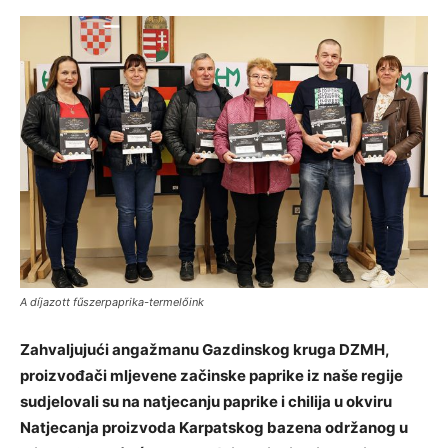
A díjazott fűszerpaprika-termelőink
Zahvaljujući angažmanu Gazdinskog kruga DZMH,
proizvođači mljevene začinske paprike iz naše regije
sudjelovali su na natjecanju paprike i chilija u okviru
Natjecanja proizvoda Karpatskog bazena održanog u