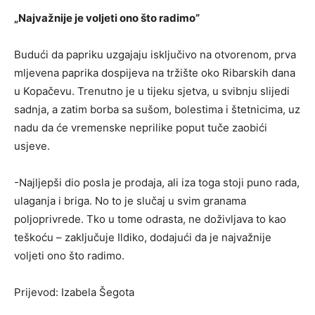
„Najvažnije je voljeti ono što radimo”
Budući da papriku uzgajaju isključivo na otvorenom, prva
mljevena paprika dospijeva na tržište oko Ribarskih dana
u Kopačevu. Trenutno je u tijeku sjetva, u svibnju slijedi
sadnja, a zatim borba sa sušom, bolestima i štetnicima, uz
nadu da će vremenske neprilike poput tuče zaobići
usjeve.
-Najljepši dio posla je prodaja, ali iza toga stoji puno rada,
ulaganja i briga. No to je slučaj u svim granama
poljoprivrede. Tko u tome odrasta, ne doživljava to kao
teškoću – zaključuje Ildiko, dodajući da je najvažnije
voljeti ono što radimo.
Prijevod: Izabela Šegota