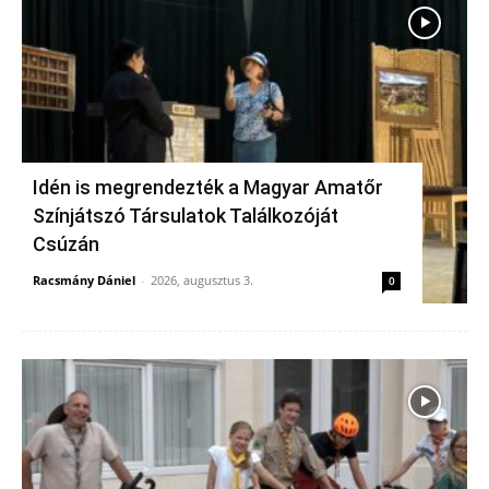
Idén is megrendezték a Magyar Amatőr
Színjátszó Társulatok Találkozóját
Csúzán
Racsmány Dániel
-
2026, augusztus 3.
0