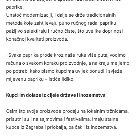
paprike.
Unatoč modernizaciji, i dalje se drže tradicionalnih
metoda koje zahtijevaju puno ručnog rada, papriku
pažljivo selektiraju i ručno čiste, što uvelike doprinosi
konačnoj kvaliteti proizvoda.
-Svaka paprika prođe kroz naše ruke više puta, vodimo
računa o svakom koraku proizvodnje, a na kraju meljemo
po potrebi kako bismo kupcima uvijek ponudili svježe
mljevenu papriku – ističe Ildiko.
Kupci im dolaze iz cijele države i inozemstva
Osim što svoje proizvode prodaju na lokalnim tržnicama,
prisutni su i na sajmovima i festivalima. Imaju stalne
kupce iz Zagreba i priobalja, pa čak i iz inozemstva.