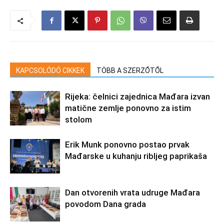
KAPCSOLÓDÓ CIKKEK
TÖBB A SZERZŐTŐL
Rijeka: čelnici zajednica Mađara izvan
matične zemlje ponovno za istim
stolom
Erik Munk ponovno postao prvak
Mađarske u kuhanju ribljeg paprikaša
Dan otvorenih vrata udruge Mađara
povodom Dana grada