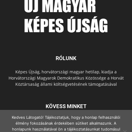
RÓLUNK
Képes Újság, horvátországi magyar hetilap, kiadja a
Horvátországi Magyarok Demokratikus Közössége a Horvát
Köztársaság állami költségvetésének támogatásával
KÖVESS MINKET
Kedves Látogató! Tájékoztatjuk, hogy a honlap felhasználói
élmény fokozásának érdekében sütiket alkalmazunk. A
honlapunk használatával ön a tájékoztatásunkat tudomásul