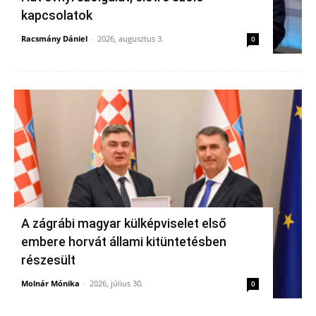
kapcsolatok
Racsmány Dániel
-
2026, augusztus 3.
0
A zágrábi magyar külképviselet első
embere horvát állami kitüntetésben
részesült
Molnár Mónika
-
2026, július 30.
0