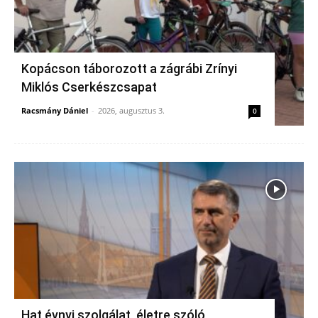
Kopácson táborozott a zágrábi Zrínyi
Miklós Cserkészcsapat
Racsmány Dániel
-
2026, augusztus 3.
0
Hat évnyi szolgálat, életre szóló