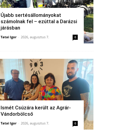
Újabb sertésállományokat
számolnak fel – ezúttal a Darázsi
járásban
Tatai Igor
-
2026, augusztus 7.
0
Ismét Csúzára került az Agrár-
Vándorbölcső
Tatai Igor
-
2026, augusztus 7.
0