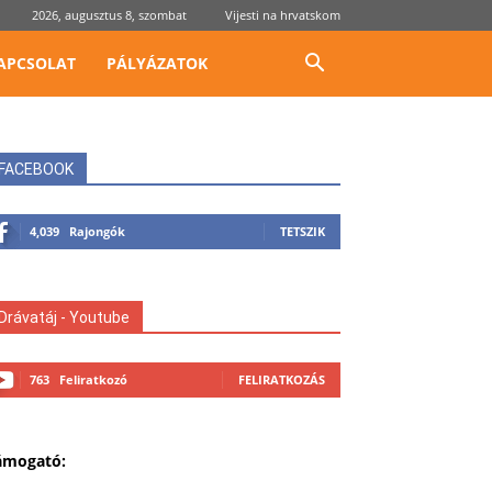
2026, augusztus 8, szombat
Vijesti na hrvatskom
APCSOLAT
PÁLYÁZATOK
FACEBOOK
4,039
Rajongók
TETSZIK
Drávatáj - Youtube
763
Feliratkozó
FELIRATKOZÁS
ámogató: