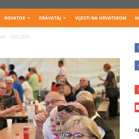
ROVATOK
DRÁVATÁJ
VIJESTI NA HRVATSKOM
K
vál
DSC_2270
T