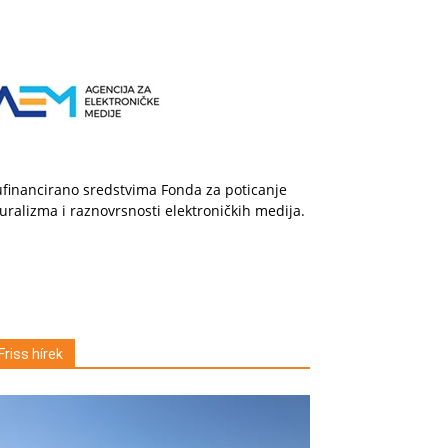
financirano sredstvima Fonda za poticanje
uralizma i raznovrsnosti elektroničkih medija.
Friss hírek