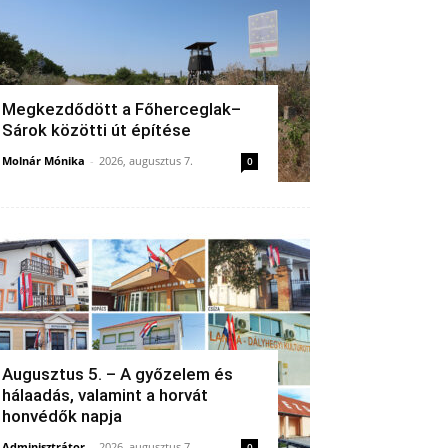
Megkezdődött a Főherceglak–
Sárok közötti út építése
Molnár Mónika
-
2026, augusztus 7.
0
Augusztus 5. – A győzelem és
hálaadás, valamint a horvát
honvédők napja
Adminisztrátor
-
2026, augusztus 7.
0