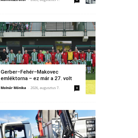
Gerber–Fehér–Makovec
emléktorna – ez már a 27. volt
Molnár Mónika
-
2026, augusztus 7.
0