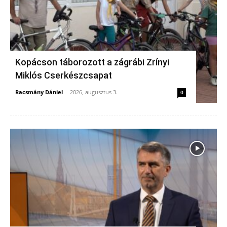
Kopácson táborozott a zágrábi Zrínyi
Miklós Cserkészcsapat
Racsmány Dániel
-
2026, augusztus 3.
0