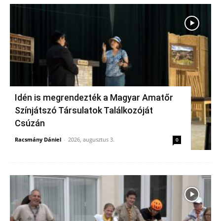
Idén is megrendezték a Magyar Amatőr
Színjátszó Társulatok Találkozóját
Csúzán
Racsmány Dániel
-
2026, augusztus 3.
0