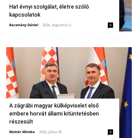
Hat évnyi szolgálat, életre szóló
kapcsolatok
Racsmány Dániel
-
2026, augusztus 3.
0
A zágrábi magyar külképviselet első
embere horvát állami kitüntetésben
részesült
Molnár Mónika
-
2026, július 30.
0