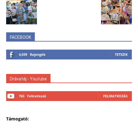
FACEBOOK
4,039
Rajongók
TETSZIK
Drávatáj - Youtube
763
Feliratkozó
FELIRATKOZÁS
Támogató: