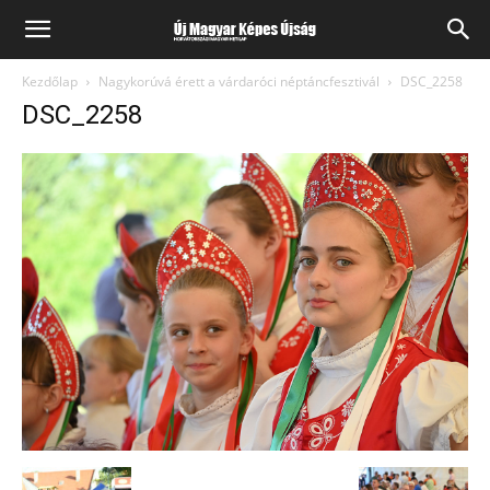
Kezdőlap
Nagykorúvá érett a várdaróci néptáncfesztivál
DSC_2258
DSC_2258