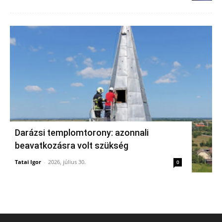
Darázsi templomtorony: azonnali
beavatkozásra volt szükség
Tatai Igor
-
2026, július 30.
0