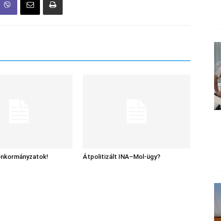
 önkormányzatok!
Átpolitizált INA–Mol-ügy?