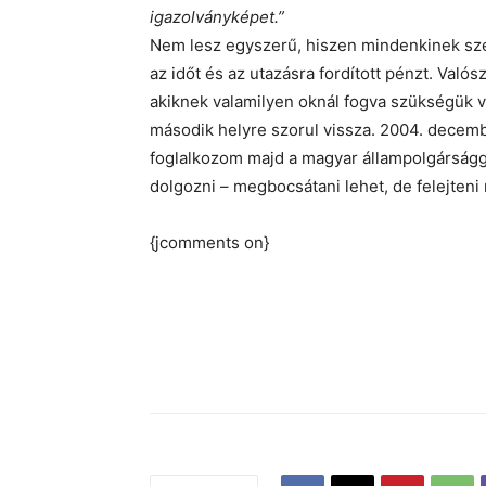
igazolványképet.”
Nem lesz egyszerű, hiszen mindenkinek szem
az időt és az utazásra fordított pénzt. Való
akiknek valamilyen oknál fogva szükségük van
második helyre szorul vissza. 2004. decem
foglalkozom majd a magyar állampolgárságga
dolgozni – megbocsátani lehet, de felejten
{jcomments on}