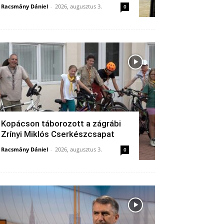
Racsmány Dániel
-
2026, augusztus 3.
0
Kopácson táborozott a zágrábi
Zrínyi Miklós Cserkészcsapat
Racsmány Dániel
-
2026, augusztus 3.
0