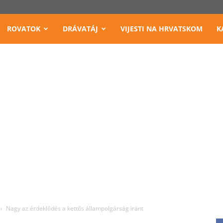
ROVATOK
DRÁVATÁJ
VIJESTI NA HRVATSKOM
K
Nagy az érdeklődés a kettős állampolgárság iránt