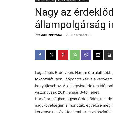
Nagy az érdeklőd
állampolgárság i
Írta:
Adminisztrátor
-
2010, november 11.
Legalábbis Erdélyben. Három óra alatt töb
főkonzulátuson, időpontot kérve a kedve
benyújtásához. A külképviseleteken időpon
viszont csak 2011. január 3-tól lehet.
Horvátországban ugyan érdeklődő akad, de 
nagykövetségen elmondták, egyelőre még ne
kérvényeket. Az itteni emberek valószínűsí