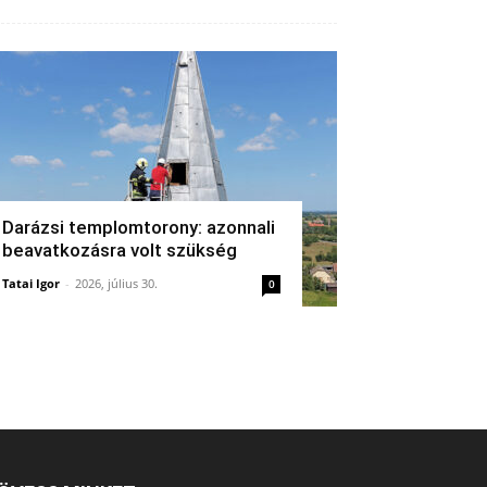
Darázsi templomtorony: azonnali
beavatkozásra volt szükség
Tatai Igor
-
2026, július 30.
0