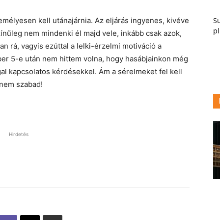
Su
élyesen kell utánajárnia. Az eljárás ingyenes, kivéve
pl
színűleg nem mindenki él majd vele, inkább csak azok,
 rá, vagyis ezúttal a lelki-érzelmi motiváció a
ber 5-e után nem hittem volna, hogy hasábjainkon még
l kapcsolatos kérdésekkel. Ám a sérelmeket fel kell
i nem szabad!
Hirdetés