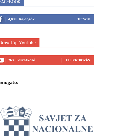
FACEBOOK
4,039
Rajongók
TETSZIK
Drávatáj - Youtube
763
Feliratkozó
FELIRATKOZÁS
ámogató: