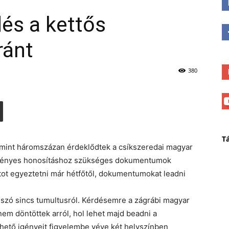
és a kettős
ránt
380
T
b mint háromszázan érdeklődtek a csíkszeredai magyar
zményes honosításhoz szükséges dokumentumok
tot egyeztetni már hétfőtől, dokumentumokat leadni
szó sincs tumultusról. Kérdésemre a zágrábi magyar
m döntöttek arról, hol lehet majd beadni a
thető igényeit figyelembe véve két helyszínben