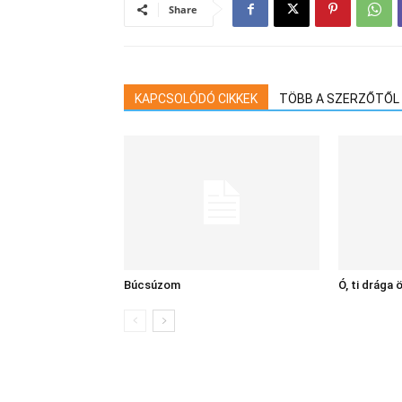
Share
KAPCSOLÓDÓ CIKKEK
TÖBB A SZERZŐTŐL
Búcsúzom
Ó, ti drága