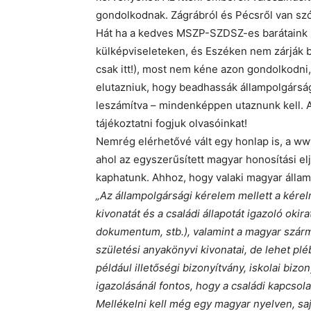
gondolkodnak. Zágrábról és Pécsről van szó
Hát ha a kedves MSZP-SZDSZ-es barátaink 
külképviseleteken, és Eszéken nem zárják b
csak itt!), most nem kéne azon gondolkodn
elutazniuk, hogy beadhassák állampolgárság
leszámítva – mindenképpen utaznunk kell. 
tájékoztatni fogjuk olvasóinkat!
Nemrég elérhetővé vált egy honlap is, a ww
ahol az egyszerűsített magyar honosítási e
kaphatunk. Ahhoz, hogy valaki magyar állampo
„Az állampolgársági kérelem mellett a kérel
kivonatát és a családi állapotát igazoló okir
dokumentum, stb.), valamint a magyar szár
születési anyakönyvi kivonatai, de lehet plé
például illetőségi bizonyítvány, iskolai biz
igazolásánál fontos, hogy a családi kapcsol
Mellékelni kell még egy magyar nyelven, sajá