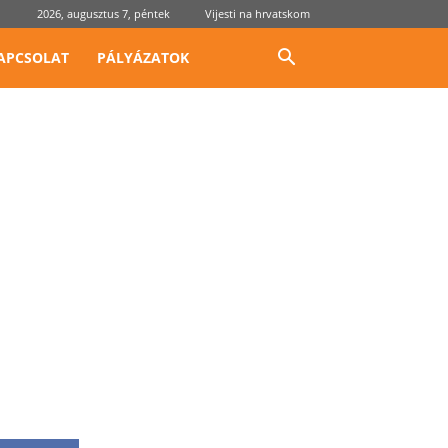
2026, augusztus 7, péntek
Vijesti na hrvatskom
APCSOLAT
PÁLYÁZATOK