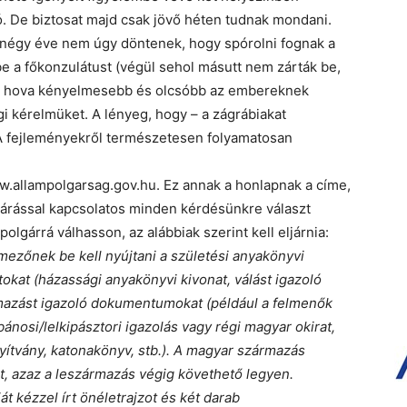
. De biztosat majd csak jövő héten tudnak mondani.
négy éve nem úgy döntenek, hogy spórolni fognak a
e a főkonzulátust (végül sehol másutt nem zárták be,
i, hova kényelmesebb és olcsóbb az embereknek
i kérelmüket. A lényeg, hogy – a zágrábiakat
A fejleményekről természetesen folyamatosan
w.allampolgarsag.gov.hu. Ez annak a honlapnak a címe,
ljárással kapcsolatos minden kérdésünkre választ
lgárrá válhasson, az alábbiak szerint kell eljárnia:
mezőnek be kell nyújtani a születési anyakönyvi
atokat (házassági anyakönyvi kivonat, válást igazoló
mazást igazoló dokumentumokat (például a felmenők
bánosi/lelkipásztori igazolás vagy régi magyar okirat,
onyítvány, katonakönyv, stb.). A magyar származás
at, azaz a leszármazás végig követhető legyen.
t kézzel írt önéletrajzot és két darab