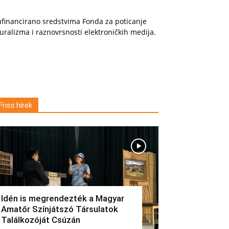
financirano sredstvima Fonda za poticanje
uralizma i raznovrsnosti elektroničkih medija.
Friss hírek
Idén is megrendezték a Magyar
Amatőr Színjátszó Társulatok
Találkozóját Csúzán