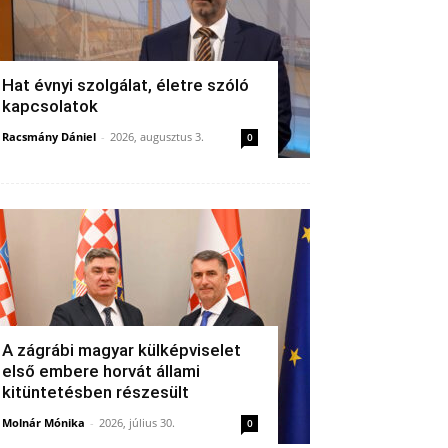
Hat évnyi szolgálat, életre szóló
kapcsolatok
Racsmány Dániel
-
2026, augusztus 3.
0
A zágrábi magyar külképviselet
első embere horvát állami
kitüntetésben részesült
Molnár Mónika
-
2026, július 30.
0