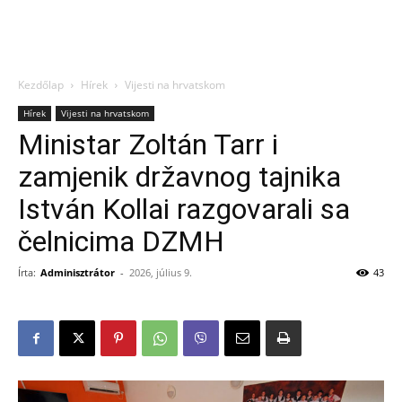
Kezdőlap
Hírek
Vijesti na hrvatskom
Hírek
Vijesti na hrvatskom
Ministar Zoltán Tarr i
zamjenik državnog tajnika
István Kollai razgovarali sa
čelnicima DZMH
Írta:
Adminisztrátor
-
2026, július 9.
43