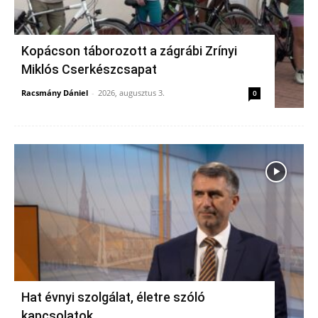
Kopácson táborozott a zágrábi Zrínyi
Miklós Cserkészcsapat
Racsmány Dániel
-
2026, augusztus 3.
0
Hat évnyi szolgálat, életre szóló
kapcsolatok