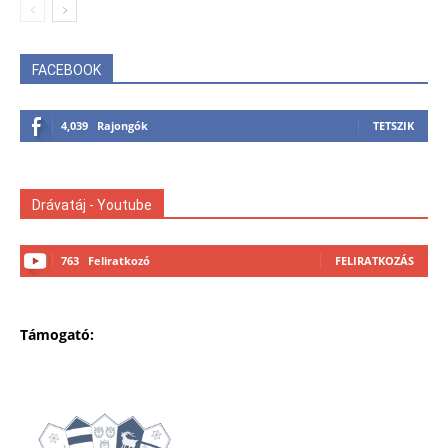
FACEBOOK
4,039
Rajongók
TETSZIK
Drávatáj - Youtube
763
Feliratkozó
FELIRATKOZÁS
Támogató: