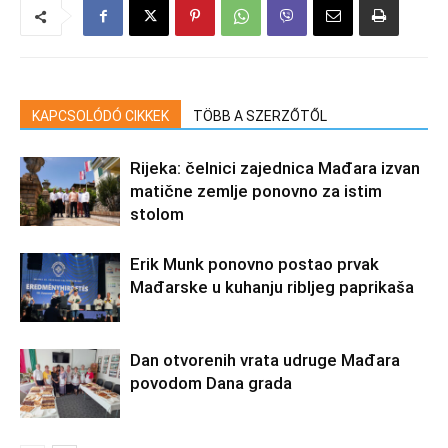
KAPCSOLÓDÓ CIKKEK
TÖBB A SZERZŐTŐL
Rijeka: čelnici zajednica Mađara izvan
matične zemlje ponovno za istim
stolom
Erik Munk ponovno postao prvak
Mađarske u kuhanju ribljeg paprikaša
Dan otvorenih vrata udruge Mađara
povodom Dana grada