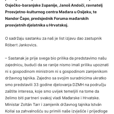
Osječko-baranjske županije, Janoš Andoči, ravnatelj
Prosvjetno-kulturnog centra Mađara u Osijeku, te
Nandor Čapo, predsjednik Foruma mađarskih
prosvjetnih djelatnika u Hrvatskoj.
O sadržaju sastanku za naš je list izjavu dao zastupnik
Róbert Jankovics.
– Sastanak je prije svega bio prilika da predstavimo našu
zajednicu, budući da se ranije nismo imali priliku upoznati
ni s gospodinom ministrom ni s gospodinom zamjenikom
državnog tajnika. Zajedno sa svojim suradnicima ukratko
smo predstavili 33 godine djelovanja DZMH na području
zaštite interesa, koje smo uvijek temeljili na tome da
želimo biti partneri svakoj vladi Mađarske i Hrvatske.
Ministar Zoltán Tarr i zamjenik državnog tajnika István
Kollai sa zahvalnošću su primili naše izvješće i prijedloge