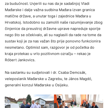
za budućnost. Uvjerili su nas da je sadašnjoj Vladi
Mađarske i dalje važna sudbina Mađara izvan granica
matične države, a unutar toga i zajednice Mađara u
Hrvatskoj. Istodobno su zamolili naše razumijevanje zbog
činjenice da preustroj državne uprave napreduje sporije
nego što se očekivalo, ali su naglasili da rade na tome da
sustav koji je za nas važan što prije ponovno funkcionira
nesmetano. Optimist sam, razgovor je od početka do
kraja protekao u vrlo pozitivnom ozračju – rekao je
Róbert Jankovics.
Na sastanku su sudjelovali i dr. Csaba Demcsák,
veleposlanik Mađarske u Zagrebu, te János Magdó,
generalni konzul Mađarske u Osijeku.