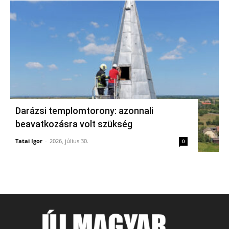
Darázsi templomtorony: azonnali
beavatkozásra volt szükség
Tatai Igor
-
2026, július 30.
0