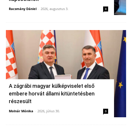
Racsmány Dániel
-
2026, augusztus 3.
0
A zágrábi magyar külképviselet első
embere horvát állami kitüntetésben
részesült
Molnár Mónika
-
2026, július 30.
0