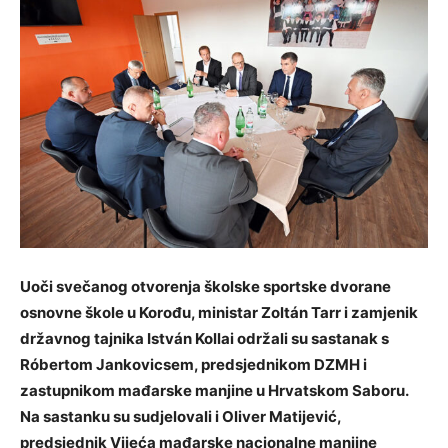
Uoči svečanog otvorenja školske sportske dvorane
osnovne škole u Korođu, ministar Zoltán Tarr i zamjenik
državnog tajnika István Kollai održali su sastanak s
Róbertom Jankovicsem, predsjednikom DZMH i
zastupnikom mađarske manjine u Hrvatskom Saboru.
Na sastanku su sudjelovali i Oliver Matijević,
predsjednik Vijeća mađarske nacionalne manjine