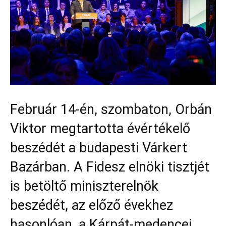
Február 14-én, szombaton, Orbán
Viktor megtartotta évértékelő
beszédét a budapesti Várkert
Bazárban. A Fidesz elnöki tisztjét
is betöltő miniszterelnök
beszédét, az előző évekhez
hasonlóan, a Kárpát-medencei