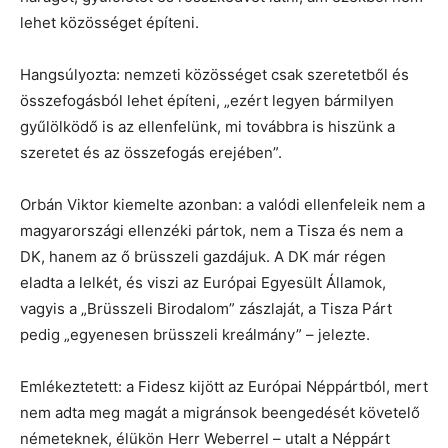
lehet közösséget építeni.
Hangsúlyozta: nemzeti közösséget csak szeretetből és
összefogásból lehet építeni, „ezért legyen bármilyen
gyűlölködő is az ellenfelünk, mi továbbra is hiszünk a
szeretet és az összefogás erejében”.
Orbán Viktor kiemelte azonban: a valódi ellenfeleik nem a
magyarországi ellenzéki pártok, nem a Tisza és nem a
DK, hanem az ő brüsszeli gazdájuk. A DK már régen
eladta a lelkét, és viszi az Európai Egyesült Államok,
vagyis a „Brüsszeli Birodalom” zászlaját, a Tisza Párt
pedig „egyenesen brüsszeli kreálmány” – jelezte.
Emlékeztetett: a Fidesz kijött az Európai Néppártból, mert
nem adta meg magát a migránsok beengedését követelő
németeknek, élükön Herr Weberrel – utalt a Néppárt