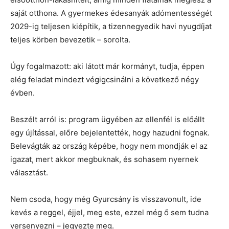
saját otthona. A gyermekes édesanyák adómentességét
2029-ig teljesen kiépítik, a tizennegyedik havi nyugdíjat
teljes körben bevezetik – sorolta.
Úgy fogalmazott: aki látott már kormányt, tudja, éppen
elég feladat mindezt végigcsinálni a következő négy
évben.
Beszélt arról is: program ügyében az ellenfél is előállt
egy újítással, előre bejelentették, hogy hazudni fognak.
Belevágták az ország képébe, hogy nem mondják el az
igazat, mert akkor megbuknak, és sohasem nyernek
választást.
Nem csoda, hogy még Gyurcsány is visszavonult, ide
kevés a reggel, éjjel, meg este, ezzel még ő sem tudna
versenyezni – jegyezte meg.