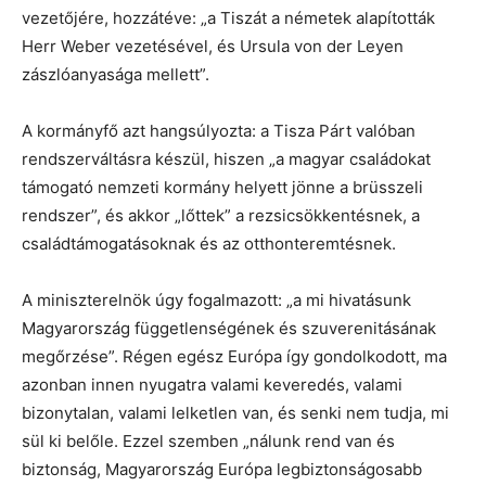
vezetőjére, hozzátéve: „a Tiszát a németek alapították
Herr Weber vezetésével, és Ursula von der Leyen
zászlóanyasága mellett”.
A kormányfő azt hangsúlyozta: a Tisza Párt valóban
rendszerváltásra készül, hiszen „a magyar családokat
támogató nemzeti kormány helyett jönne a brüsszeli
rendszer”, és akkor „lőttek” a rezsicsökkentésnek, a
családtámogatásoknak és az otthonteremtésnek.
A miniszterelnök úgy fogalmazott: „a mi hivatásunk
Magyarország függetlenségének és szuverenitásának
megőrzése”. Régen egész Európa így gondolkodott, ma
azonban innen nyugatra valami keveredés, valami
bizonytalan, valami lelketlen van, és senki nem tudja, mi
sül ki belőle. Ezzel szemben „nálunk rend van és
biztonság, Magyarország Európa legbiztonságosabb