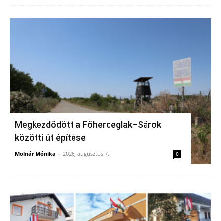
Megkezdődött a Főherceglak–Sárok
közötti út építése
Molnár Mónika
-
2026, augusztus 7.
0