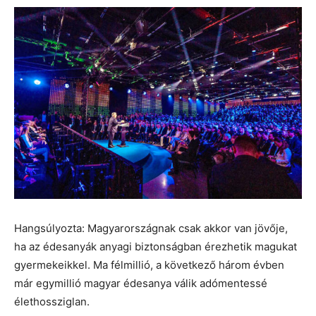
Hangsúlyozta: Magyarországnak csak akkor van jövője,
ha az édesanyák anyagi biztonságban érezhetik magukat
gyermekeikkel. Ma félmillió, a következő három évben
már egymillió magyar édesanya válik adómentessé
élethossziglan.