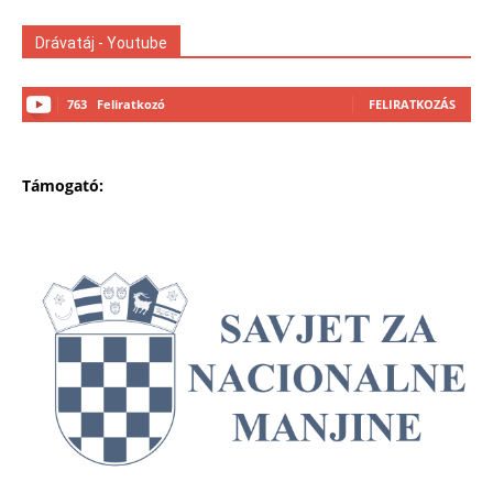
Drávatáj - Youtube
763
Feliratkozó
FELIRATKOZÁS
Támogató: