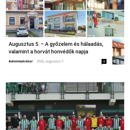
Augusztus 5. – A győzelem és hálaadás,
valamint a horvát honvédők napja
Adminisztrátor
-
2026, augusztus 7.
0