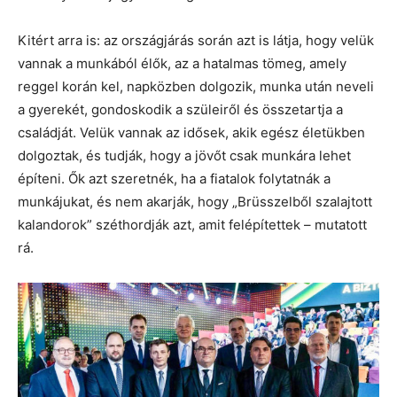
Kitért arra is: az országjárás során azt is látja, hogy velük
vannak a munkából élők, az a hatalmas tömeg, amely
reggel korán kel, napközben dolgozik, munka után neveli
a gyerekét, gondoskodik a szüleiről és összetartja a
családját. Velük vannak az idősek, akik egész életükben
dolgoztak, és tudják, hogy a jövőt csak munkára lehet
építeni. Ők azt szeretnék, ha a fiatalok folytatnák a
munkájukat, és nem akarják, hogy „Brüsszelből szalajtott
kalandorok” széthordják azt, amit felépítettek – mutatott
rá.