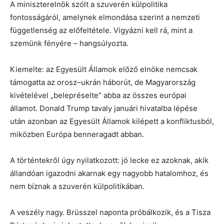
A miniszterelnök szólt a szuverén külpolitika
fontosságáról, amelynek elmondása szerint a nemzeti
függetlenség az előfeltétele. Vigyázni kell rá, mint a
szemünk fényére – hangsúlyozta.
Kiemelte: az Egyesült Államok előző elnöke nemcsak
támogatta az orosz–ukrán háborút, de Magyarország
kivételével „belepréselte” abba az összes európai
államot. Donald Trump tavaly januári hivatalba lépése
után azonban az Egyesült Államok kilépett a konfliktusból,
miközben Európa benneragadt abban.
A történtekről úgy nyilatkozott: jó lecke ez azoknak, akik
állandóan igazodni akarnak egy nagyobb hatalomhoz, és
nem bíznak a szuverén külpolitikában.
A veszély nagy. Brüsszel naponta próbálkozik, és a Tisza