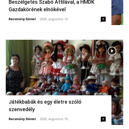
Beszélgetés Szabó Attilával, a HMDK
Gazdakörének elnökével
Racsmány Dániel
-
2026, augusztus 10.
0
Játékbabák és egy életre szóló
szenvedély
Racsmány Dániel
-
2026, augusztus 10.
0