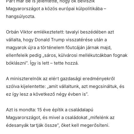
Párt már be is jelentette, hogy ők beviszik
Magyarországot a közös európai külpolitikába –
hangsúlyozta.
Orbán Viktor emlékeztetett: tavalyi beszédében azt
vállalta, hogy Donald Trump visszatérése után a
magyarok újra a történelem főutcáján járnak majd,
ellenfeleik pedig „sáros, külvárosi mellékutcákban fognak
bóklászni”. Így is lett – tette hozzá.
A miniszterelnök az elért gazdasági eredményekről
szólva kijelentette: „amit vállaltunk, azt megcsináltuk, és
ez így lesz a következő négy évben is”.
Azt is mondta: 15 éve építik a családalapú
Magyarországot, és mivel a családokat „mifelénk az
édesanyák tartják össze”, őket kell megerősíteni.