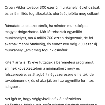
Orbán Viktor további 300 ezer új munkahely létrehozását,
és az 5 milliós foglalkoztatás elérését jelölte meg célként.
Rámutatott: azt szeretnék, ha minden munkaképes
magyar dolgozhatna. Már létrehoztak egymillió
munkahelyet, ma 4 millió 700 ezren dolgoznak, de fel
akarnak menni ötmillióig, és ehhez kell még 300 ezer új
munkahely, „amit meg fogunk csinálni”.
Kitért arra is: 15 éve futtatják a béremelési programot,
aminek következtében a minimálbért négy és
félszeresére, az átlagbért négyszeresére emelték, de
továbbmennek, és el akarják érni az egymillió forintos
átlagbért.
Azt ígérte, hogy végigviszik a fix 3 százalékos
elsőotthon-lakáshitelt, amíg minden fiatalnak meglesz a