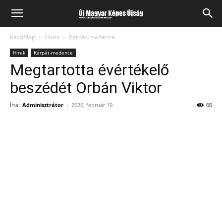
Kezdőlap
Hírek
Kárpát-medence
Hírek
Kárpát-medence
Megtartotta évértékelő
beszédét Orbán Viktor
Írta:
Adminisztrátor
-
2026, február 19.
66