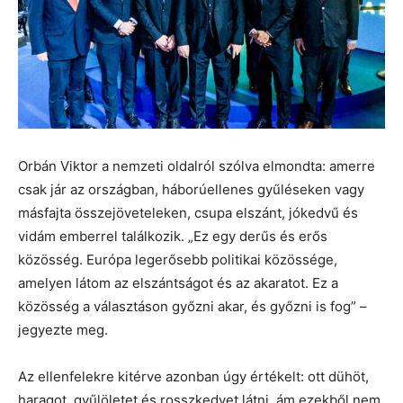
Orbán Viktor a nemzeti oldalról szólva elmondta: amerre
csak jár az országban, háborúellenes gyűléseken vagy
másfajta összejöveteleken, csupa elszánt, jókedvű és
vidám emberrel találkozik. „Ez egy derűs és erős
közösség. Európa legerősebb politikai közössége,
amelyen látom az elszántságot és az akaratot. Ez a
közösség a választáson győzni akar, és győzni is fog” –
jegyezte meg.
Az ellenfelekre kitérve azonban úgy értékelt: ott dühöt,
haragot, gyűlöletet és rosszkedvet látni, ám ezekből nem