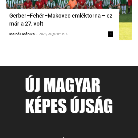
Gerber–Fehér–Makovec emléktorna – ez
már a 27. volt
Molnár Mónika
-
2026, augusztus 7.
0