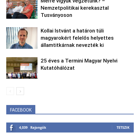
Merre vigyük végzetünk? –
Nemzetpolitikai kerekasztal
Tusványoson
Kollai Istvánt a határon túli
magyarokért felelős helyettes
államtitkárnak nevezték ki
25 éves a Termini Magyar Nyelvi
Kutatóhálózat
FACEBOOK
4,039
Rajongók
TETSZIK