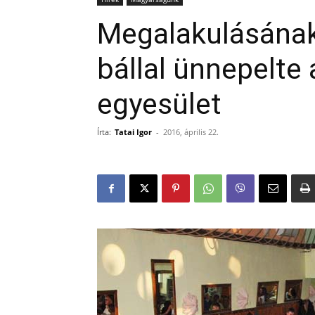
Megalakulásának 
bállal ünnepelte 
egyesület
Írta:
Tatai Igor
-
2016, április 22.