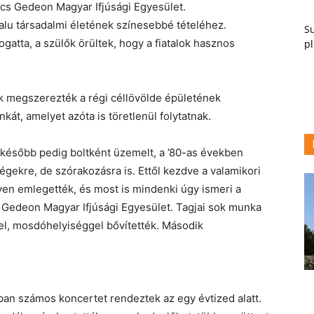
Ács Gedeon Magyar Ifjúsági Egyesület.
alu társadalmi életének színesebbé tételéhez.
Su
gatta, a szülők örültek, hogy a fiatalok hasznos
pl
ok megszerezték a régi céllövölde épületének
kát, amelyet azóta is töretlenül folytatnak.
 később pedig boltként üzemelt, a ’80-as években
égekre, de szórakozásra is. Ettől kezdve a valamikori
ven emlegették, és most is mindenki úgy ismeri a
 Gedeon Magyar Ifjúsági Egyesület. Tagjai sok munka
 fel, mosdóhelyiséggel bővítették. Második
ban számos koncertet rendeztek az egy évtized alatt.