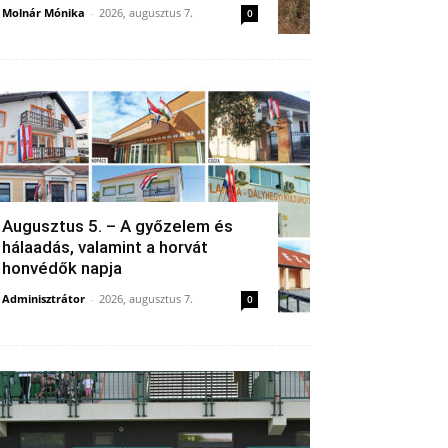
Molnár Mónika
-
2026, augusztus 7.
0
Augusztus 5. – A győzelem és
hálaadás, valamint a horvát
honvédők napja
Adminisztrátor
-
2026, augusztus 7.
0