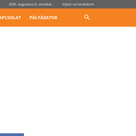
2026, augusztus 8, szombat
Vijesti na hrvatskom
APCSOLAT
PÁLYÁZATOK