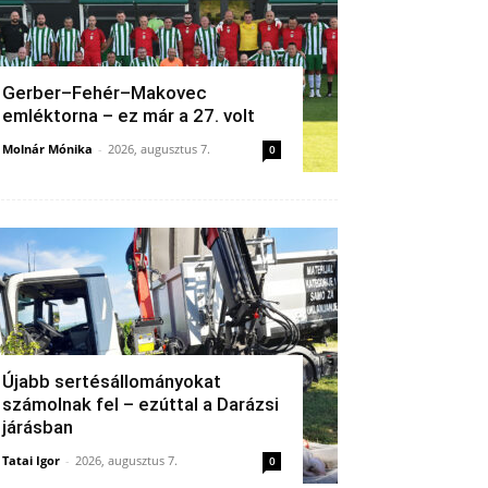
Gerber–Fehér–Makovec
emléktorna – ez már a 27. volt
Molnár Mónika
-
2026, augusztus 7.
0
Újabb sertésállományokat
számolnak fel – ezúttal a Darázsi
járásban
Tatai Igor
-
2026, augusztus 7.
0