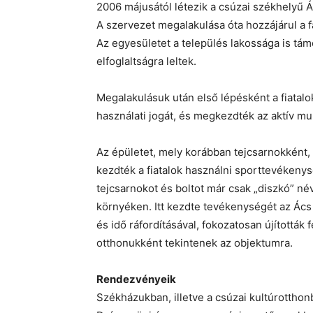
2006 májusától létezik a csúzai székhelyű 
A szervezet megalakulása óta hozzájárul a f
Az egyesületet a település lakossága is támo
elfoglaltságra leltek.
Megalakulásuk után első lépésként a fiatal
használati jogát, és megkezdték az aktív mun
Az épületet, mely korábban tejcsarnokként,
kezdték a fiatalok használni sporttevékenys
tejcsarnokot és boltot már csak „diszkó” né
környéken. Itt kezdte tevékenységét az Ács
és idő ráfordításával, fokozatosan újították
otthonukként tekintenek az objektumra.
Rendezvényeik
Székházukban, illetve a csúzai kultúrotthon