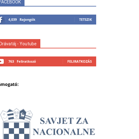
FACEBOOK
4,039
Rajongók
TETSZIK
Drávatáj - Youtube
763
Feliratkozó
FELIRATKOZÁS
ámogató: