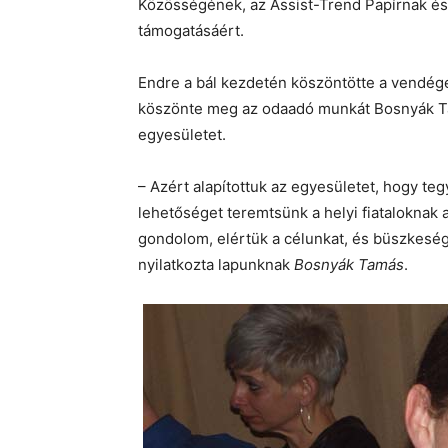
Közösségének, az Assist-Trend Papírnak és S
támogatásáért.
Endre a bál kezdetén köszöntötte a vendég
köszönte meg az odaadó munkát Bosnyák Tamá
egyesületet.
– Azért alapítottuk az egyesületet, hogy te
lehetőséget teremtsünk a helyi fiataloknak
gondolom, elértük a célunkat, és büszkeségge
nyilatkozta lapunknak
Bosnyák Tamás
.