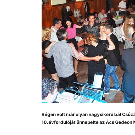
Régen volt már olyan nagysikerű bál Csúz
10. évfordulóját ünnepelte az Ács Gedeon 