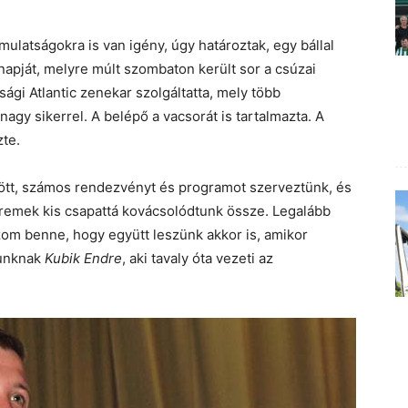
mulatságokra is van igény, úgy határoztak, egy bállal
apját, melyre múlt szombaton került sor a csúzai
ági Atlantic zenekar szolgáltatta, mely több
agy sikerrel. A belépő a vacsorát is tartalmazta. A
zte.
ött, számos rendezvényt és programot szerveztünk, és
t remek kis csapattá kovácsolódtunk össze. Legalább
ízom benne, hogy együtt leszünk akkor is, amikor
punknak
Kubik Endre
, aki tavaly óta vezeti az