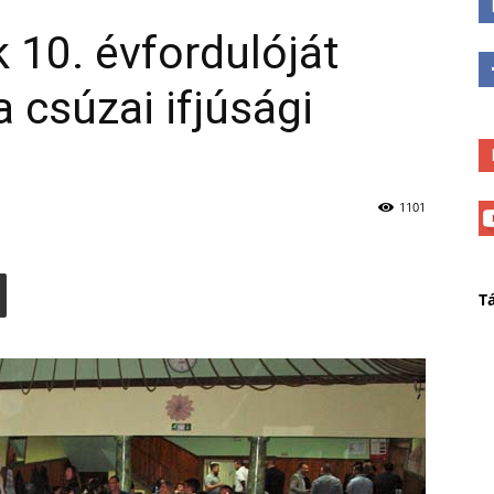
10. évfordulóját
a csúzai ifjúsági
1101
T