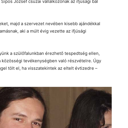
ipos József csúzai vállalkozónak az ifjúsági bál
eket, majd a szervezet nevében kisebb ajándékkal
snak, aki a múlt évig vezette az ifjúsági
gyünk a szülőfalunkban érezhető tespedtség ellen,
 a közösségi tevékenységben való részvételre. Úgy
l tölt el, ha visszatekintek az eltelt évtizedre –