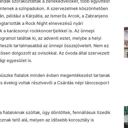
ndák szórakoztatták a zenekedvelőket, több együttest
szöntenek a színpadukon. A szervezetnek köszönhetően
, például a Kárpátia, az Ismerős Arcok, a Zabranjeno
gtartották a Rock Night elnevezésű nyári
a karácsonyi rockkoncertjeikkel is. Az ünnepi
ramot találtak ki, az adventi estet, melybe a helyi
teszik tartalmasabbá az ünnepi összejövetelt. Nem ez
zösen dolgozott az ovisokkal. Az óvoda által szervezett
ági egyesület is.
üszke fiatalok minden évben megemlékezést tartanak
s évekig voltak résztvevői a Csárdás népi tánccsoport
fiataloknak szóltak, úgy döntöttek, fennállásuk tizedik
znak tető alá, melyen az idősebb korosztály is