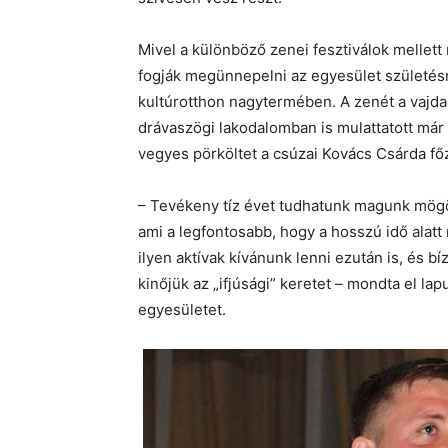
Mivel a különböző zenei fesztiválok mellett 
fogják megünnepelni az egyesület születésn
kultúrotthon nagytermében. A zenét a vajdas
drávaszögi lakodalomban is mulattatott már n
vegyes pörköltet a csúzai Kovács Csárda fő
– Tevékeny tíz évet tudhatunk magunk mög
ami a legfontosabb, hogy a hosszú idő alat
ilyen aktívak kívánunk lenni ezután is, és b
kinőjük az „ifjúsági” keretet – mondta el la
egyesületet.