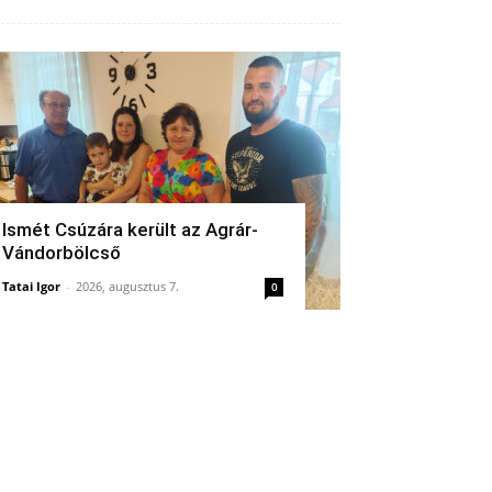
Ismét Csúzára került az Agrár-
Vándorbölcső
Tatai Igor
-
2026, augusztus 7.
0