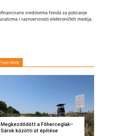
financirano sredstvima Fonda za poticanje
uralizma i raznovrsnosti elektroničkih medija.
Friss hírek
Megkezdődött a Főherceglak–
Sárok közötti út építése