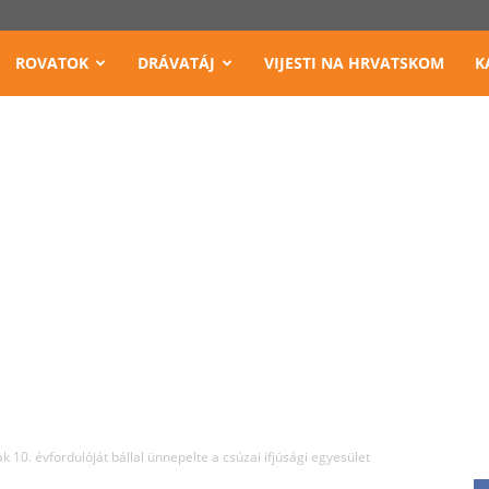
ROVATOK
DRÁVATÁJ
VIJESTI NA HRVATSKOM
K
10. évfordulóját bállal ünnepelte a csúzai ifjúsági egyesület