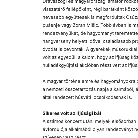
Drávaszögi és magyarországi amatőr rockba
visszatérő fellépőként, régi barátként kö
nevesebb együttesek is megfordultak Csúzán
pušenje vagy Zoran Mišić. Több évben is me
rendezvényüket, de hagyományt teremtettek 
hangverseny helyett idővel családiasabb prog
óvodát is bevonták. A gyerekek műsorukkal 
volt az egyedüli alkalom, hogy az ifjúság kö
hulladékgyűjtési akcióban részt vett az ifjús
A magyar történelemre és hagyományokra b
a nemzeti összetartozás napja alkalmából, é
által rendezett húsvéti locsolkodásnak is.
Sikeres volt az ifjúsági bál
A számos koncert után, melyek elsősorban a 
évfordulója alkalmából olyan rendezvényt ho
szívesen vesz részt.