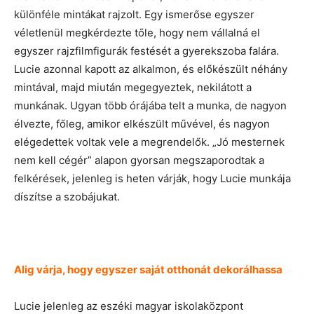
különféle mintákat rajzolt. Egy ismerőse egyszer
véletlenül megkérdezte tőle, hogy nem vállalná el
egyszer rajzfilmfigurák festését a gyerekszoba falára.
Lucie azonnal kapott az alkalmon, és előkészült néhány
mintával, majd miután megegyeztek, nekilátott a
munkának. Ugyan több órájába telt a munka, de nagyon
élvezte, főleg, amikor elkészült művével, és nagyon
elégedettek voltak vele a megrendelők. „Jó mesternek
nem kell cégér” alapon gyorsan megszaporodtak a
felkérések, jelenleg is heten várják, hogy Lucie munkája
díszítse a szobájukat.
Alig várja, hogy egyszer saját otthonát dekorálhassa
Lucie jelenleg az eszéki magyar iskolaközpont