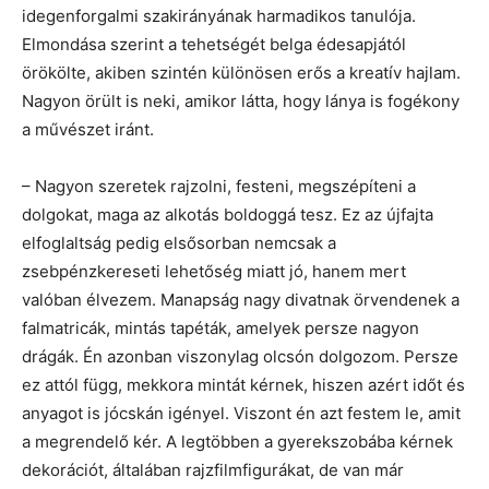
idegenforgalmi szakirányának harmadikos tanulója.
Elmondása szerint a tehetségét belga édesapjától
örökölte, akiben szintén különösen erős a kreatív hajlam.
Nagyon örült is neki, amikor látta, hogy lánya is fogékony
a művészet iránt.
– Nagyon szeretek rajzolni, festeni, megszépíteni a
dolgokat, maga az alkotás boldoggá tesz. Ez az újfajta
elfoglaltság pedig elsősorban nemcsak a
zsebpénzkereseti lehetőség miatt jó, hanem mert
valóban élvezem. Manapság nagy divatnak örvendenek a
falmatricák, mintás tapéták, amelyek persze nagyon
drágák. Én azonban viszonylag olcsón dolgozom. Persze
ez attól függ, mekkora mintát kérnek, hiszen azért időt és
anyagot is jócskán igényel. Viszont én azt festem le, amit
a megrendelő kér. A legtöbben a gyerekszobába kérnek
dekorációt, általában rajzfilmfigurákat, de van már