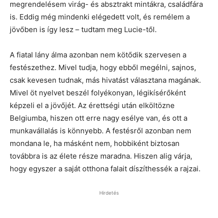
megrendelésem virág- és absztrakt mintákra, családfára
is. Eddig még mindenki elégedett volt, és remélem a
jövőben is így lesz – tudtam meg Lucie-től.
A fiatal lány álma azonban nem kötődik szervesen a
festészethez. Mivel tudja, hogy ebből megélni, sajnos,
csak kevesen tudnak, más hivatást választana magának.
Mivel öt nyelvet beszél folyékonyan, légikísérőként
képzeli el a jövőjét. Az érettségi után elköltözne
Belgiumba, hiszen ott erre nagy esélye van, és ott a
munkavállalás is könnyebb. A festésről azonban nem
mondana le, ha másként nem, hobbiként biztosan
továbbra is az élete része maradna. Hiszen alig várja,
hogy egyszer a saját otthona falait díszíthessék a rajzai.
Hirdetés