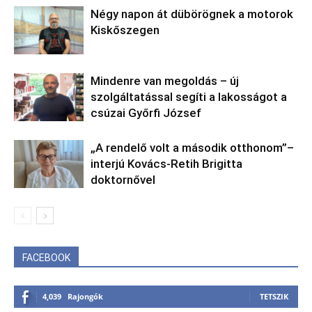
Négy napon át dübörögnek a motorok
Kiskőszegen
Mindenre van megoldás – új
szolgáltatással segíti a lakosságot a
csúzai Győrfi József
„A rendelő volt a második otthonom”–
interjú Kovács-Retih Brigitta
doktornővel
FACEBOOK
4,039
Rajongók
TETSZIK