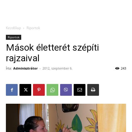
Kezdőlap
Riportok
Riportok
Mások életterét szépíti
rajzaival
Írta:
Adminisztrátor
-
2012, szeptember 6.
243