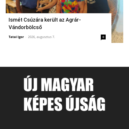
Ismét Csúzára került az Agrár-
Vándorbölcső
Tatai Igor
-
2026, augusztus 7.
0