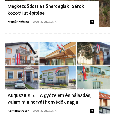
Megkezdődött a Főherceglak–Sárok
közötti út építése
Molnár Mónika
-
2026, augusztus 7.
0
Augusztus 5. – A győzelem és hálaadás,
valamint a horvát honvédők napja
Adminisztrátor
-
2026, augusztus 7.
0