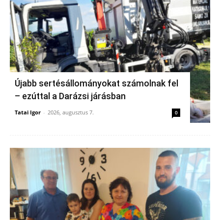
Újabb sertésállományokat számolnak fel
– ezúttal a Darázsi járásban
Tatai Igor
-
2026, augusztus 7.
0