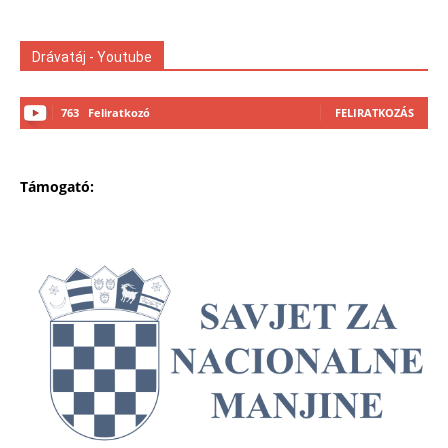
Drávatáj - Youtube
763
Feliratkozó
FELIRATKOZÁS
Támogató: