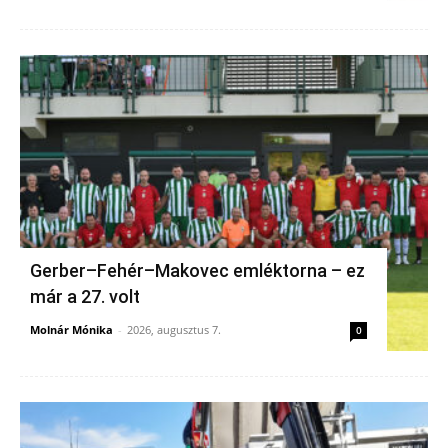
Gerber–Fehér–Makovec emléktorna – ez
már a 27. volt
Molnár Mónika
-
2026, augusztus 7.
0