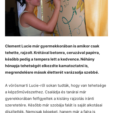
Clement Lucie már gyermekkorában is amikor csak
tehette, rajzolt. Krétával betonra, ceruzával papírra,
később pedig a tempera lett a kedvence. Néhány
hónapja tehetségét elkezdte kamatoztatni is,
megrendelésre mások életterét varázsolja szebbé.
A vörösmarti Lucie-ről sokan tudták, hogy van tehetsége
a képzőművészethez. Családja és tanárai már
gyerekkorában felfigyeltek a kislány rajzolás iránti
szeretetére. Később már szobája falát is saját alkotásai
díszítették. Nemcsak képeket, hanem már a falra is