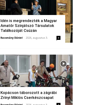
Idén is megrendezték a Magyar
Amatőr Színjátszó Társulatok
Találkozóját Csúzán
Racsmány Dániel
-
2026, augusztus 3.
0
Kopácson táborozott a zágrábi
Zrínyi Miklós Cserkészcsapat
Racsmány Dániel
-
2026, augusztus 3.
0