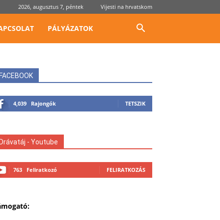
2026, augusztus 7, péntek
Vijesti na hrvatskom
APCSOLAT
PÁLYÁZATOK
FACEBOOK
4,039
Rajongók
TETSZIK
Drávatáj - Youtube
763
Feliratkozó
FELIRATKOZÁS
ámogató: