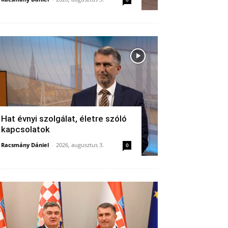
Hat évnyi szolgálat, életre szóló
kapcsolatok
Racsmány Dániel
-
2026, augusztus 3.
0