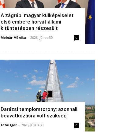
A zágrábi magyar külképviselet
első embere horvát állami
kitüntetésben részesült
Molnár Mónika
-
2026, július 30.
0
Darázsi templomtorony: azonnali
beavatkozásra volt szükség
Tatai Igor
-
2026, július 30.
0