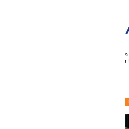
Su
pl