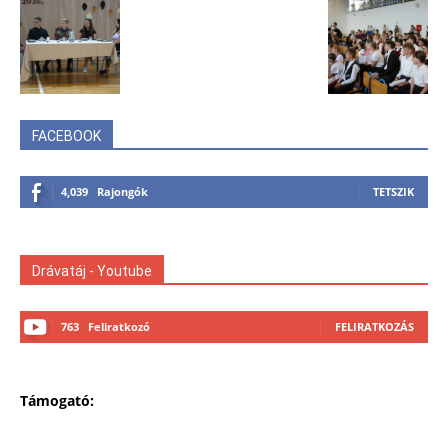
FACEBOOK
4,039
Rajongók
TETSZIK
Drávatáj - Youtube
763
Feliratkozó
FELIRATKOZÁS
Támogató: