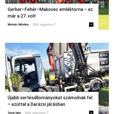
Gerber–Fehér–Makovec emléktorna – ez
már a 27. volt
Molnár Mónika
-
2026, augusztus 7.
0
Újabb sertésállományokat számolnak fel
– ezúttal a Darázsi járásban
Tatai Igor
-
2026, augusztus 7.
0