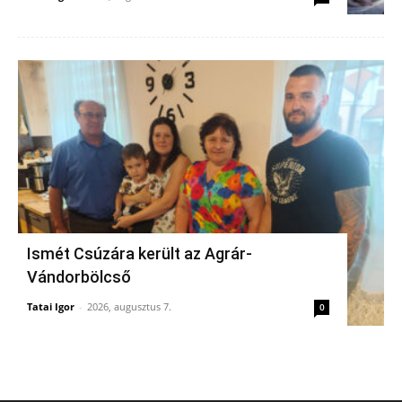
Ismét Csúzára került az Agrár-
Vándorbölcső
Tatai Igor
-
2026, augusztus 7.
0