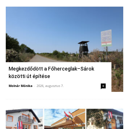
Megkezdődött a Főherceglak–Sárok
közötti út építése
Molnár Mónika
-
2026, augusztus 7.
0