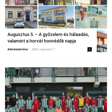
Augusztus 5. – A győzelem és hálaadás,
valamint a horvát honvédők napja
Adminisztrátor
-
2026, augusztus 7.
0