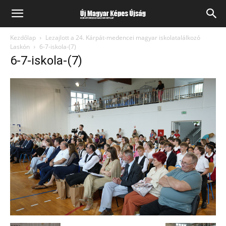
Kezdőlap
Lezajlott a 24. Kárpát-medencei magyar iskolatalálkozó
Laskón
6-7-iskola-(7)
6-7-iskola-(7)