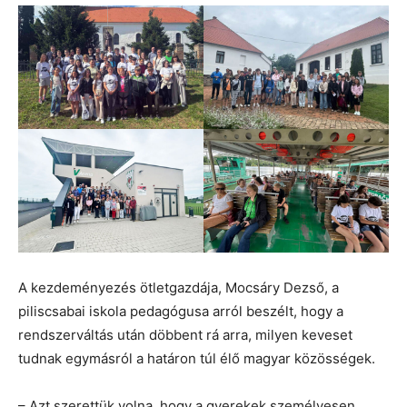
A kezdeményezés ötletgazdája, Mocsáry Dezső, a
piliscsabai iskola pedagógusa arról beszélt, hogy a
rendszerváltás után döbbent rá arra, milyen keveset
tudnak egymásról a határon túl élő magyar közösségek.
– Azt szerettük volna, hogy a gyerekek személyesen