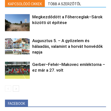
KAPCSOLÓDÓ CIKKEK
TÖBB A SZERZŐTŐL
Megkezdődött a Főherceglak–Sárok
közötti út építése
Augusztus 5. – A győzelem és
hálaadás, valamint a horvát honvédők
napja
Gerber–Fehér–Makovec emléktorna –
ez már a 27. volt
FACEBOOK