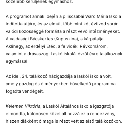
közelebb kerüljenek egymáshoz.
A programot annak idején a piliscsabai Ward Mária Iskola
indította útjára, és az elmúlt több mint két évtized során
valódi közösséggé formálta a részt vevő intézményeket.
A vajdasági Bácskertes (Kupuszina), a kárpátaljai
Aklihegy, az erdélyi Etéd, a felvidéki Révkomárom,
valamint a drávaszögi Laskó iskolái évről évre találkoznak
egymással.
Az idei, 24. találkozó házigazdája a laskói iskola volt,
amely gazdag és élményekben bővelkedő programmal
fogadta vendégeit.
Kelemen Viktória
, a Laskói Általános Iskola igazgatója
elmondta, különösen közel áll hozzá ez a rendezvény,
hiszen diákként ő maga is részt vett az első találkozókon.