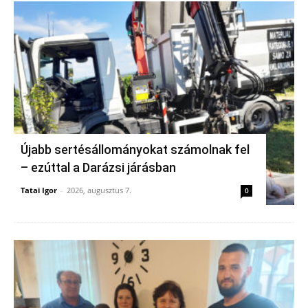
Újabb sertésállományokat számolnak fel
– ezúttal a Darázsi járásban
Tatai Igor
-
2026, augusztus 7.
0