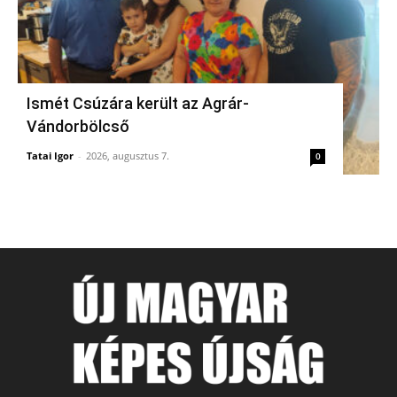
Ismét Csúzára került az Agrár-
Vándorbölcső
Tatai Igor
-
2026, augusztus 7.
0