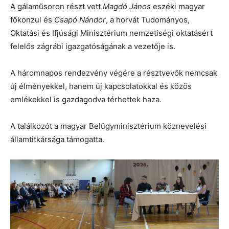
A gálaműsoron részt vett
Magdó János
eszéki magyar
főkonzul és
Csapó Nándor
, a horvát Tudományos,
Oktatási és Ifjúsági Minisztérium nemzetiségi oktatásért
felelős zágrábi igazgatóságának a vezetője is.
A háromnapos rendezvény végére a résztvevők nemcsak
új élményekkel, hanem új kapcsolatokkal és közös
emlékekkel is gazdagodva térhettek haza.
A találkozót a magyar Belügyminisztérium köznevelési
államtitkársága támogatta.