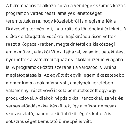
A háromnapos találkozó során a vendégek számos közös
programon vettek részt, amelyek lehetőséget
teremtettek arra, hogy közelebbről is megismerjék a
Drávaszög természeti, kulturális és történelmi értékeit. A
diákok ellátogattak Eszékre, hajókiránduláson vettek
részt a Kopácsi-rétben, megtekintették a kiskőszegi
emlékművet, a laskói Vitéz-tájházat, valamint betekintést
nyerhettek a várdaróci tájház és iskolamúzeum világába
is. A programok között szerepelt a várdaróci V Aréna
meglátogatása is. Az együttlét egyik legemlékezetesebb
momentuma a gálaműsor volt, amelynek keretében
valamennyi részt vevő iskola bemutatkozott egy-egy
produkcióval. A diákok népdalokkal, táncokkal, zenés és
verses előadásokkal készültek, így a műsor nemcsak
szórakoztató, hanem a különböző régiók kulturális
sokszínűségét bemutató ünneppé is vált.