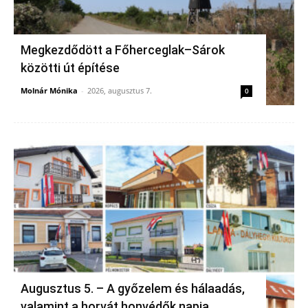
Megkezdődött a Főherceglak–Sárok
közötti út építése
Molnár Mónika
-
2026, augusztus 7.
0
Augusztus 5. – A győzelem és hálaadás,
valamint a horvát honvédők napja