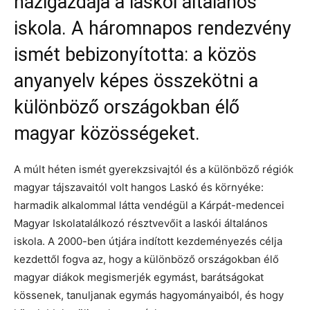
házigazdája a laskói általános
iskola. A háromnapos rendezvény
ismét bebizonyította: a közös
anyanyelv képes összekötni a
különböző országokban élő
magyar közösségeket.
A múlt héten ismét gyerekzsivajtól és a különböző régiók
magyar tájszavaitól volt hangos Laskó és környéke:
harmadik alkalommal látta vendégül a Kárpát-medencei
Magyar Iskolatalálkozó résztvevőit a laskói általános
iskola. A 2000-ben útjára indított kezdeményezés célja
kezdettől fogva az, hogy a különböző országokban élő
magyar diákok megismerjék egymást, barátságokat
kössenek, tanuljanak egymás hagyományaiból, és hogy