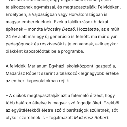
találkozzanak egymással, és megtapasztalják: Felvidéken,
Erdélyben, a Vajdaságban vagy Horvátországban is
magyar emberek élnek. Ezek a találkozások hidakat
építenek – mondta
Mocsáry Dezső
. Hozzátette, az elmúlt
24 év alatt már egy új generáció is felnőtt: ma már olyan
pedagógusok és résztvevők is jelen vannak, akik egykor
diákként kapcsolódtak be a programba.
A felvidéki Marianum Egyházi Iskolaközpont igazgatója,
Madarász Róbert szerint a találkozók legnagyobb értéke
az emberi kapcsolatokban rejlik.
– A diákok megtapasztalják azt a felemelő érzést, hogy
több határon átkelve is magyar szó fogadja őket. Ezekből
az együttlétekből életre szóló barátságok születnek, sőt
olykor szerelmek is – fogalmazott
Madarász Róbert
.