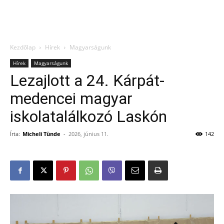
Kezdőlap
Hírek
Magyarságunk
Hírek
Magyarságunk
Lezajlott a 24. Kárpát-
medencei magyar
iskolatalálkozó Laskón
Írta:
Micheli Tünde
-
2026, június 11.
142