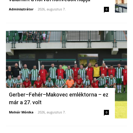
Adminisztrátor
-
2026, augusztus 7.
0
Gerber–Fehér–Makovec emléktorna – ez
már a 27. volt
Molnár Mónika
-
2026, augusztus 7.
0