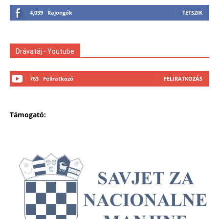
4,039
Rajongók
TETSZIK
Drávatáj - Youtube
763
Feliratkozó
FELIRATKOZÁS
Támogató: