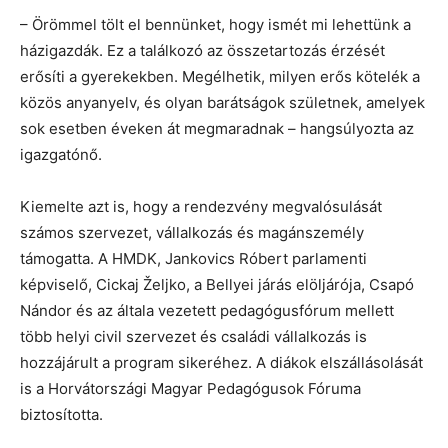
– Örömmel tölt el bennünket, hogy ismét mi lehettünk a
házigazdák. Ez a találkozó az összetartozás érzését
erősíti a gyerekekben. Megélhetik, milyen erős kötelék a
közös anyanyelv, és olyan barátságok születnek, amelyek
sok esetben éveken át megmaradnak – hangsúlyozta az
igazgatónő.
Kiemelte azt is, hogy a rendezvény megvalósulását
számos szervezet, vállalkozás és magánszemély
támogatta. A HMDK, Jankovics Róbert parlamenti
képviselő, Cickaj Željko, a Bellyei járás elöljárója, Csapó
Nándor és az általa vezetett pedagógusfórum mellett
több helyi civil szervezet és családi vállalkozás is
hozzájárult a program sikeréhez. A diákok elszállásolását
is a Horvátországi Magyar Pedagógusok Fóruma
biztosította.