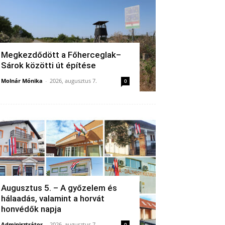
Megkezdődött a Főherceglak–
Sárok közötti út építése
Molnár Mónika
-
2026, augusztus 7.
0
Augusztus 5. – A győzelem és
hálaadás, valamint a horvát
honvédők napja
Adminisztrátor
-
2026, augusztus 7.
0