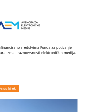
financirano sredstvima Fonda za poticanje
uralizma i raznovrsnosti elektroničkih medija.
Friss hírek