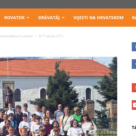
ROVATOK
DRÁVATÁJ
VIJESTI NA HRVATSKOM
K
kolatalálkozó Laskón
6-7-iskola-(21)
T