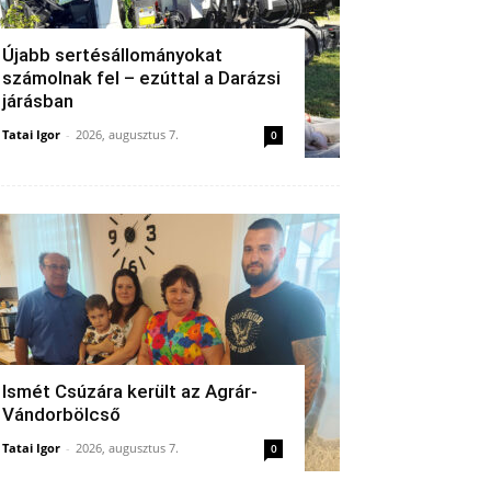
Újabb sertésállományokat
számolnak fel – ezúttal a Darázsi
járásban
Tatai Igor
-
2026, augusztus 7.
0
Ismét Csúzára került az Agrár-
Vándorbölcső
Tatai Igor
-
2026, augusztus 7.
0