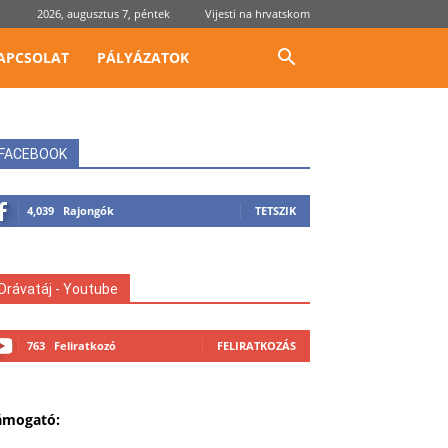
2026, augusztus 7, péntek
Vijesti na hrvatskom
APCSOLAT
PÁLYÁZATOK
FACEBOOK
4,039
Rajongók
TETSZIK
Drávatáj - Youtube
763
Feliratkozó
FELIRATKOZÁS
ámogató: