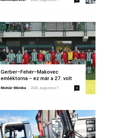
Gerber–Fehér–Makovec
emléktorna – ez már a 27. volt
Molnár Mónika
-
2026, augusztus 7.
0