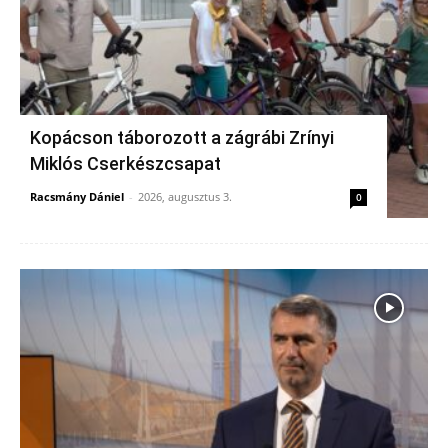
Kopácson táborozott a zágrábi Zrínyi
Miklós Cserkészcsapat
Racsmány Dániel
-
2026, augusztus 3.
0