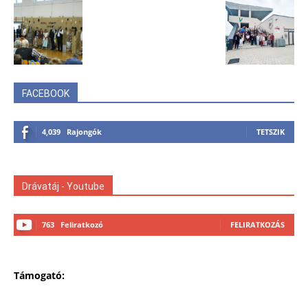
FACEBOOK
4,039
Rajongók
TETSZIK
Drávatáj - Youtube
763
Feliratkozó
FELIRATKOZÁS
Támogató: