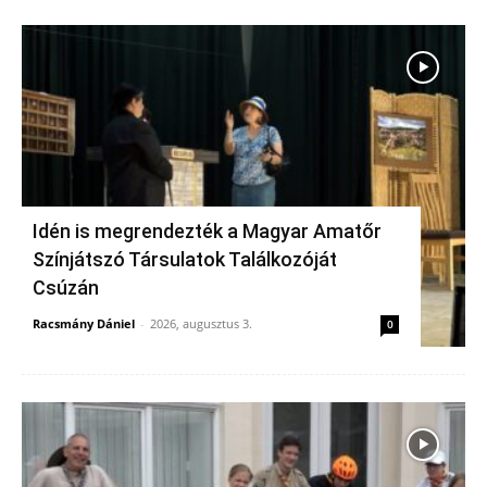
Idén is megrendezték a Magyar Amatőr
Színjátszó Társulatok Találkozóját
Csúzán
Racsmány Dániel
-
2026, augusztus 3.
0