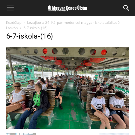
Kezdőlap
Lezajlott a 24. Kárpát-medencei magyar iskolatalálkozó
Laskón
6-7-iskola-(16)
6-7-iskola-(16)