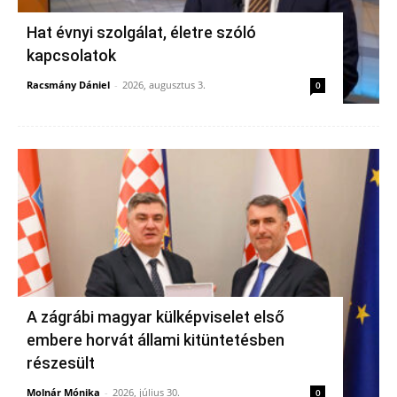
Hat évnyi szolgálat, életre szóló
kapcsolatok
Racsmány Dániel
-
2026, augusztus 3.
0
A zágrábi magyar külképviselet első
embere horvát állami kitüntetésben
részesült
Molnár Mónika
-
2026, július 30.
0