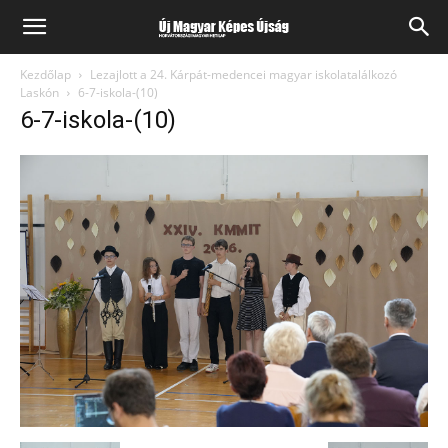
Kezdőlap
Lezajlott a 24. Kárpát-medencei magyar iskolatalálkozó
Laskón
6-7-iskola-(10)
6-7-iskola-(10)