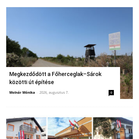
Megkezdődött a Főherceglak–Sárok
közötti út építése
Molnár Mónika
-
2026, augusztus 7.
0