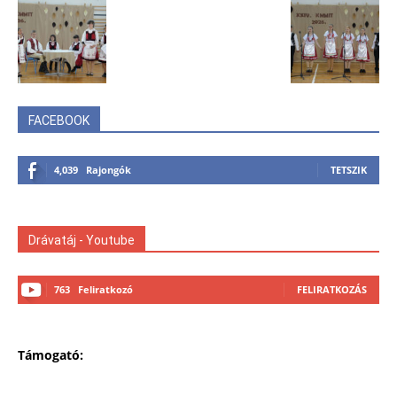
FACEBOOK
4,039
Rajongók
TETSZIK
Drávatáj - Youtube
763
Feliratkozó
FELIRATKOZÁS
Támogató: