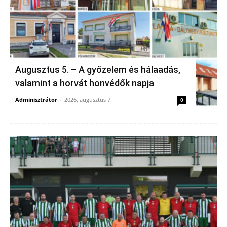
Augusztus 5. – A győzelem és hálaadás,
valamint a horvát honvédők napja
Adminisztrátor
-
2026, augusztus 7.
0