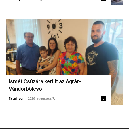
Ismét Csúzára került az Agrár-
Vándorbölcső
Tatai Igor
-
2026, augusztus 7.
0