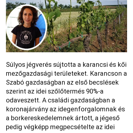
Súlyos jégverés sújtotta a karancsi és kői
mezőgazdasági területeket. Karancson a
Szabó gazdaságban az első becslések
szerint az idei szőlőtermés 90%-a
odaveszett. A családi gazdaságban a
koronajárvány az idegenforgalomnak és
a borkereskedelemnek ártott, a jégeső
pedig végképp megpecsételte az idei