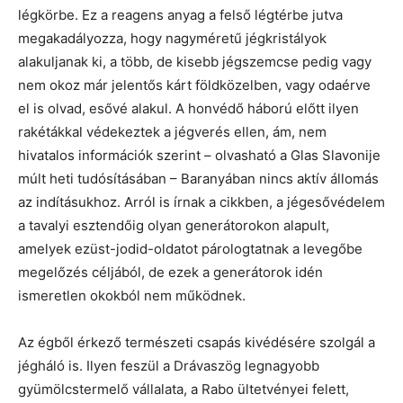
légkörbe. Ez a reagens anyag a felső légtérbe jutva
megakadályozza, hogy nagyméretű jégkristályok
alakuljanak ki, a több, de kisebb jégszemcse pedig vagy
nem okoz már jelentős kárt földközelben, vagy odaérve
el is olvad, esővé alakul. A honvédő háború előtt ilyen
rakétákkal védekeztek a jégverés ellen, ám, nem
hivatalos információk szerint – olvasható a Glas Slavonije
múlt heti tudósításában – Baranyában nincs aktív állomás
az indításukhoz. Arról is írnak a cikkben, a jégesővédelem
a tavalyi esztendőig olyan generátorokon alapult,
amelyek ezüst-jodid-oldatot párologtatnak a levegőbe
megelőzés céljából, de ezek a generátorok idén
ismeretlen okokból nem működnek.
Az égből érkező természeti csapás kivédésére szolgál a
jégháló is. Ilyen feszül a Drávaszög legnagyobb
gyümölcstermelő vállalata, a Rabo ültetvényei felett,