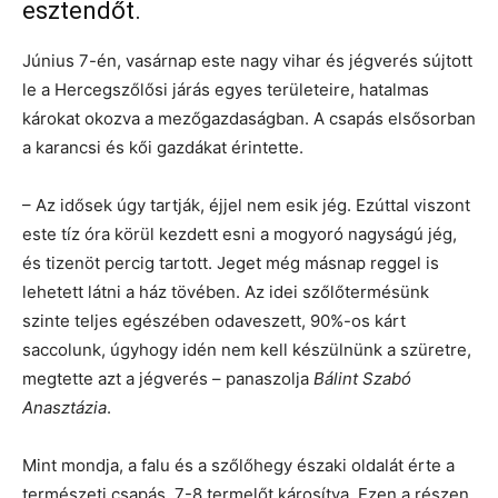
esztendőt.
Június 7-én, vasárnap este nagy vihar és jégverés sújtott
le a Hercegszőlősi járás egyes területeire, hatalmas
károkat okozva a mezőgazdaságban. A csapás elsősorban
a karancsi és kői gazdákat érintette.
– Az idősek úgy tartják, éjjel nem esik jég. Ezúttal viszont
este tíz óra körül kezdett esni a mogyoró nagyságú jég,
és tizenöt percig tartott. Jeget még másnap reggel is
lehetett látni a ház tövében. Az idei szőlőtermésünk
szinte teljes egészében odaveszett, 90%-os kárt
saccolunk, úgyhogy idén nem kell készülnünk a szüretre,
megtette azt a jégverés – panaszolja
Bálint Szabó
Anasztázia
.
Mint mondja, a falu és a szőlőhegy északi oldalát érte a
természeti csapás, 7-8 termelőt károsítva. Ezen a részen