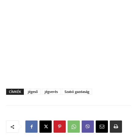
CÍMKÉK
jégeső
jégverés
Szabó gazdaság