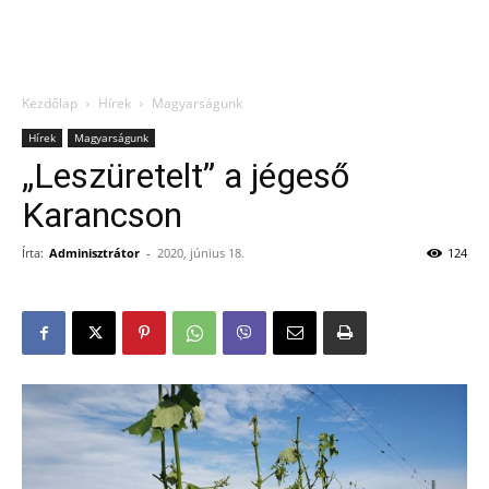
Kezdőlap
Hírek
Magyarságunk
Hírek
Magyarságunk
„Leszüretelt” a jégeső
Karancson
Írta:
Adminisztrátor
-
2020, június 18.
124