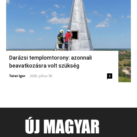
Darázsi templomtorony: azonnali
beavatkozásra volt szükség
Tatai Igor
-
2026, július 30.
0