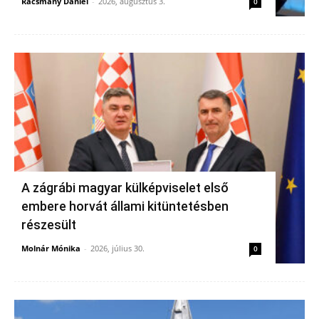
Racsmány Dániel
-
2026, augusztus 3.
0
A zágrábi magyar külképviselet első
embere horvát állami kitüntetésben
részesült
Molnár Mónika
-
2026, július 30.
0