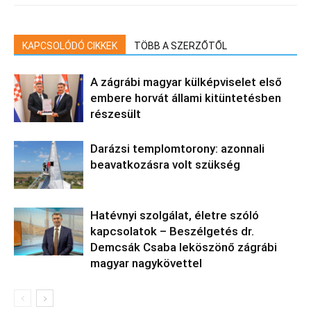
KAPCSOLÓDÓ CIKKEK
TÖBB A SZERZŐTŐL
A zágrábi magyar külképviselet első
embere horvát állami kitüntetésben
részesült
Darázsi templomtorony: azonnali
beavatkozásra volt szükség
Hatévnyi szolgálat, életre szóló
kapcsolatok – Beszélgetés dr.
Demcsák Csaba leköszönő zágrábi
magyar nagykövettel