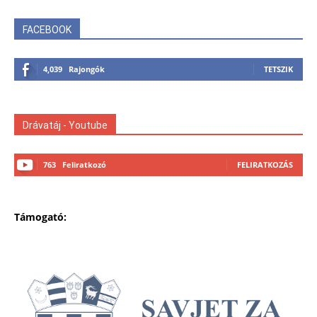
FACEBOOK
4,039
Rajongók
TETSZIK
Drávatáj - Youtube
763
Feliratkozó
FELIRATKOZÁS
Támogató: