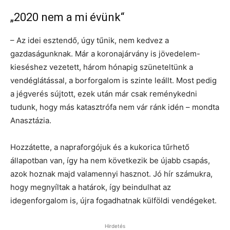
„2020 nem a mi évünk“
– Az idei esztendő, úgy tűnik, nem kedvez a
gazdaságunknak. Már a koronajárvány is jövedelem-
kieséshez vezetett, három hónapig szüneteltünk a
vendéglátással, a borforgalom is szinte leállt. Most pedig
a jégverés sújtott, ezek után már csak reménykedni
tudunk, hogy más katasztrófa nem vár ránk idén – mondta
Anasztázia.
Hozzátette, a napraforgójuk és a kukorica tűrhető
állapotban van, így ha nem következik be újabb csapás,
azok hoznak majd valamennyi hasznot. Jó hír számukra,
hogy megnyíltak a határok, így beindulhat az
idegenforgalom is, újra fogadhatnak külföldi vendégeket.
Hirdetés