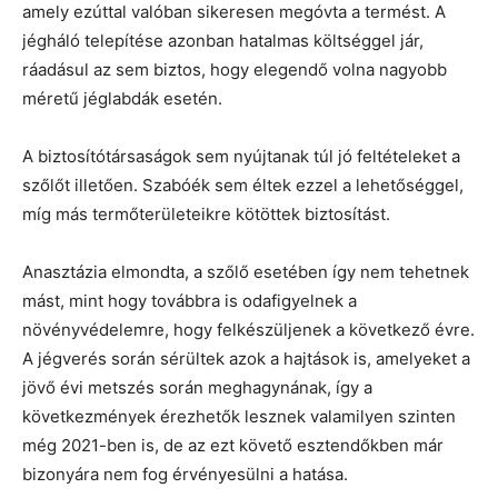
amely ezúttal valóban sikeresen megóvta a termést. A
jégháló telepítése azonban hatalmas költséggel jár,
ráadásul az sem biztos, hogy elegendő volna nagyobb
méretű jéglabdák esetén.
A biztosítótársaságok sem nyújtanak túl jó feltételeket a
szőlőt illetően. Szabóék sem éltek ezzel a lehetőséggel,
míg más termőterületeikre kötöttek biztosítást.
Anasztázia elmondta, a szőlő esetében így nem tehetnek
mást, mint hogy továbbra is odafigyelnek a
növényvédelemre, hogy felkészüljenek a következő évre.
A jégverés során sérültek azok a hajtások is, amelyeket a
jövő évi metszés során meghagynának, így a
következmények érezhetők lesznek valamilyen szinten
még 2021-ben is, de az ezt követő esztendőkben már
bizonyára nem fog érvényesülni a hatása.