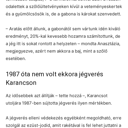
odalettek a szőlőültetvényeken kívül a veteményeskertek
és a gyümölcsösök is, de a gabona is károkat szenvedett.
– Aratás előtt állunk, a gabonától sem vártunk idén kiváló
eredményt, 20%-kal kevesebb hozamra számítottunk, de
a jég itt is sokat rontott a helyzeten – mondta Anasztázia,
megjegyezve, azért nem akkora a baj, mint a szőlő
esetében.
1987 óta nem volt ekkora jégverés
Karancson
Az idősebbek azt állítják – tette hozzá –, Karancsot
utoljára 1987-ben sújtotta jégverés ilyen mértékben.
A jégverés elleni védekezés egyébként megoldható, erre
szolgál az ezüst-jodid, amit rakétával is fel lehet juttatni a