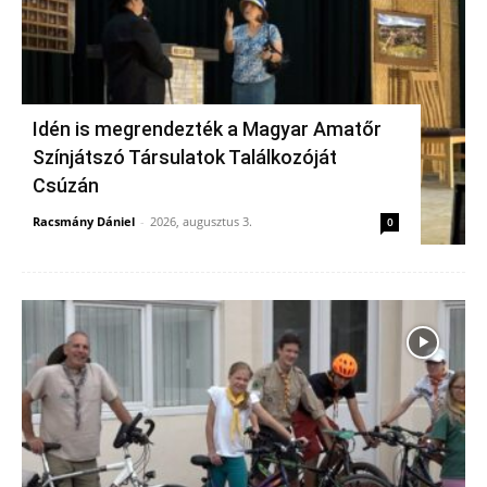
Idén is megrendezték a Magyar Amatőr
Színjátszó Társulatok Találkozóját
Csúzán
Racsmány Dániel
-
2026, augusztus 3.
0