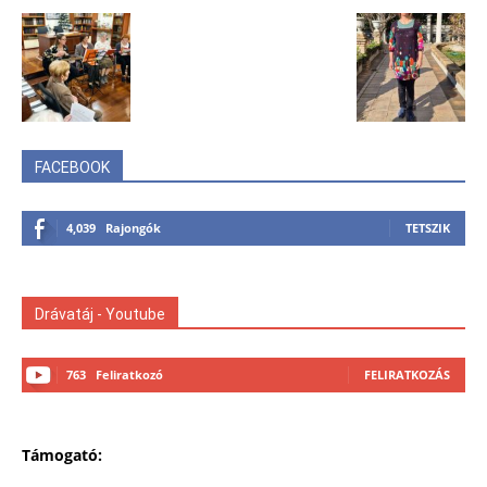
FACEBOOK
4,039
Rajongók
TETSZIK
Drávatáj - Youtube
763
Feliratkozó
FELIRATKOZÁS
Támogató: