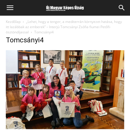
Kezdőlap
„Lehet, hogy a tenger, a mediterrán környezet hatása, hogy
itt lazábbak az emberek” – Interjú Tomcsányi Zsófia fiumei Petőfi-
ösztöndíjassal
Tomcsányi4
Tomcsányi4