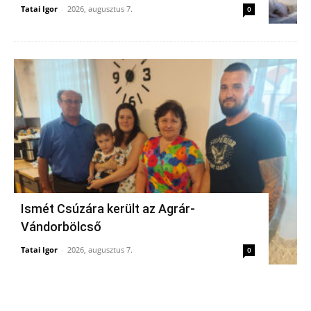
Tatai Igor
-
2026, augusztus 7.
0
Ismét Csúzára került az Agrár-
Vándorbölcső
Tatai Igor
-
2026, augusztus 7.
0