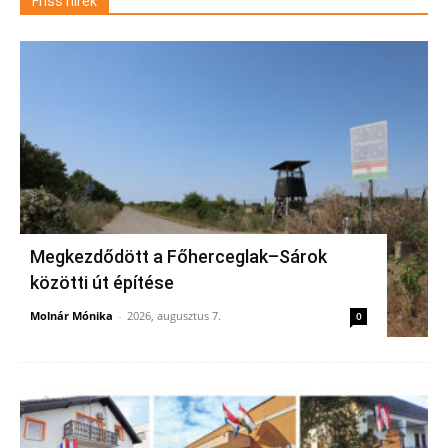
Friss hírek
Megkezdődött a Főherceglak–Sárok
közötti út építése
Molnár Mónika
-
2026, augusztus 7.
0