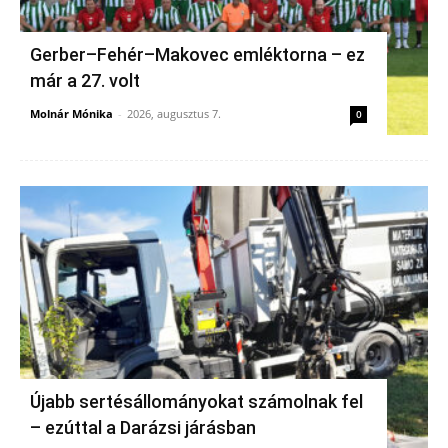
Gerber–Fehér–Makovec emléktorna – ez
már a 27. volt
Molnár Mónika
-
2026, augusztus 7.
0
Újabb sertésállományokat számolnak fel
– ezúttal a Darázsi járásban