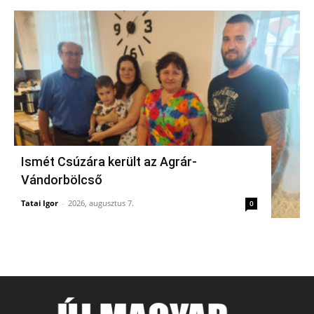
Ismét Csúzára került az Agrár-
Vándorbölcső
Tatai Igor
-
2026, augusztus 7.
0