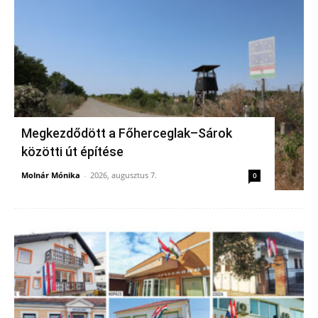
Megkezdődött a Főherceglak–Sárok
közötti út építése
Molnár Mónika
-
2026, augusztus 7.
0