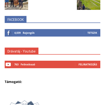
FACEBOOK
4,039
Rajongók
TETSZIK
Drávatáj - Youtube
763
Feliratkozó
FELIRATKOZÁS
Támogató: