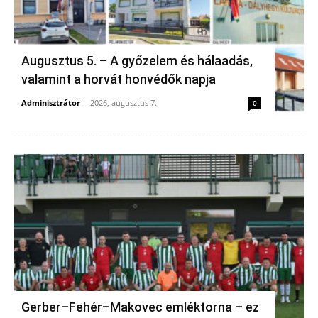
Augusztus 5. – A győzelem és hálaadás,
valamint a horvát honvédők napja
Adminisztrátor
-
2026, augusztus 7.
0
Gerber–Fehér–Makovec emléktorna – ez