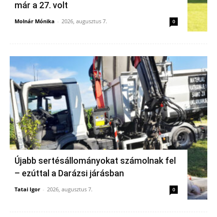
már a 27. volt
Molnár Mónika
-
2026, augusztus 7.
0
Újabb sertésállományokat számolnak fel
– ezúttal a Darázsi járásban
Tatai Igor
-
2026, augusztus 7.
0