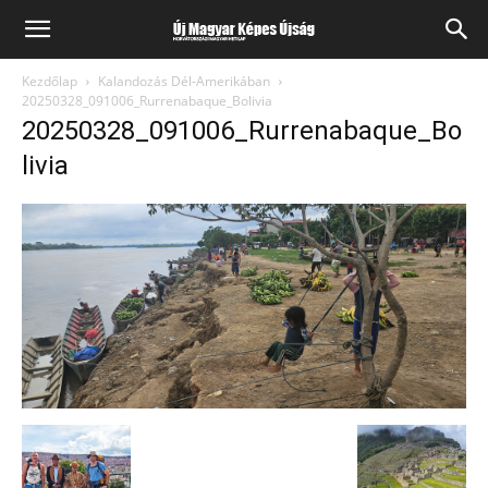
Kezdőlap
Kalandozás Dél-Amerikában
20250328_091006_Rurrenabaque_Bolivia
20250328_091006_Rurrenabaque_Bo
livia