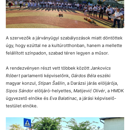
A szervezők a járványügyi szabályozások miatt döntöttek
úgy, hogy ezúttal ne a kultúrotthonban, hanem a mellette
felállított színpadon, szabad téren legyen a műsor.
A rendezvényen részt vett többek között
Jankovics
Róbert
parlamenti képviselőnk,
Gárdos Béla
eszéki
magyar konzul,
Stipan Šašlin
, a Darázsi járás elöljárója,
Sipos Sándor
elöljáró-helyettes,
Matijević Olivér
, a HMDK
ügyvezető elnöke és
Eva Balatinac
, a járási képviselő-
testület elnöke.