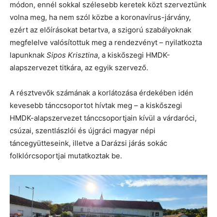
módon, ennél sokkal szélesebb keretek közt szerveztünk
volna meg, ha nem szól közbe a koronavírus-járvány,
ezért az előírásokat betartva, a szigorú szabályoknak
megfelelve valósítottuk meg a rendezvényt – nyilatkozta
lapunknak
Sipos Krisztina
, a kiskőszegi HMDK-
alapszervezet titkára, az egyik szervező.
A résztvevők számának a korlátozása érdekében idén
kevesebb tánccsoportot hívtak meg – a kiskőszegi
HMDK-alapszervezet tánccsoportjain kívül a várdaróci,
csúzai, szentlászlói és újgráci magyar népi
táncegyütteseink, illetve a Darázsi járás sokác
folklórcsoportjai mutatkoztak be.