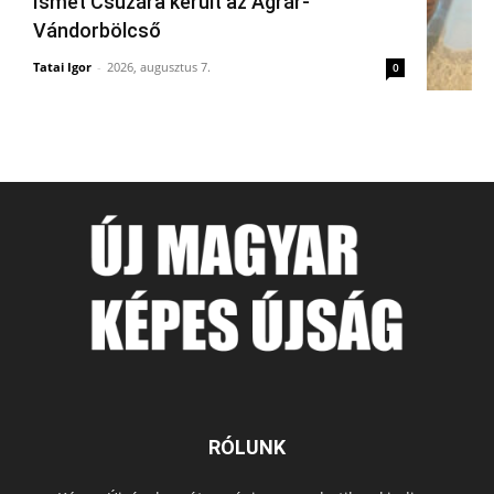
Ismét Csúzára került az Agrár-
Vándorbölcső
Tatai Igor
-
2026, augusztus 7.
0
RÓLUNK