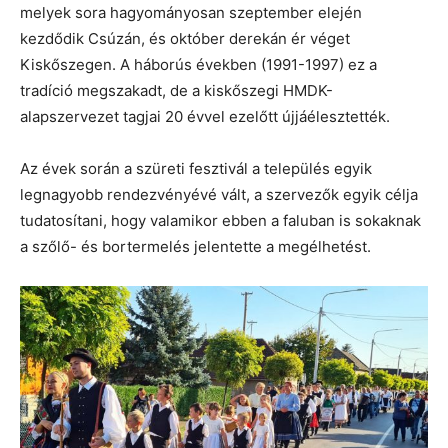
melyek sora hagyományosan szeptember elején
kezdődik Csúzán, és október derekán ér véget
Kiskőszegen. A háborús években (1991-1997) ez a
tradíció megszakadt, de a kiskőszegi HMDK-
alapszervezet tagjai 20 évvel ezelőtt újjáélesztették.
Az évek során a szüreti fesztivál a település egyik
legnagyobb rendezvényévé vált, a szervezők egyik célja
tudatosítani, hogy valamikor ebben a faluban is sokaknak
a szőlő- és bortermelés jelentette a megélhetést.