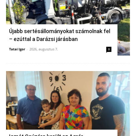
Újabb sertésállományokat számolnak fel
– ezúttal a Darázsi járásban
Tatai Igor
-
2026, augusztus 7.
0