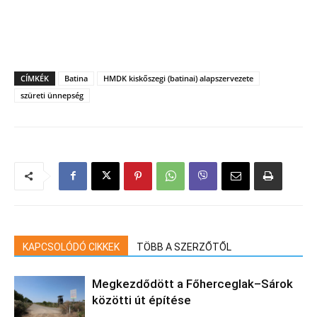
CÍMKÉK
Batina
HMDK kiskőszegi (batinai) alapszervezete
szüreti ünnepség
KAPCSOLÓDÓ CIKKEK
TÖBB A SZERZŐTŐL
Megkezdődött a Főherceglak–Sárok
közötti út építése