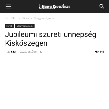
Kezdőlap
Hírek
Magyarságunk
Hírek
Magyarságunk
Jubileumi szüreti ünnepség
Kiskőszegen
Írta:
F.M.
-
2020, október 15.
345