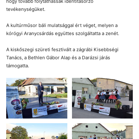
hogy tovább folytathassák identitásőrző
tevékenységüket.
A kultúrműsor báli mulatsággal ért véget, melyen a
kórógyi Aranycsárdás együttes szolgáltatta a zenét.
A kiskőszegi szüreti fesztivált a zágrábi Kisebbségi
Tanács, a Bethlen Gábor Alap és a Darázsi járás
támogatta.