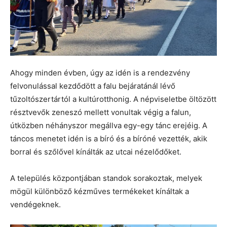
Ahogy minden évben, úgy az idén is a rendezvény
felvonulással kezdődött a falu bejáratánál lévő
tűzoltószertártól a kultúrotthonig. A népviseletbe öltözött
résztvevők zeneszó mellett vonultak végig a falun,
útközben néhányszor megállva egy-egy tánc erejéig. A
táncos menetet idén is a bíró és a bíróné vezették, akik
borral és szőlővel kínálták az utcai nézelődőket.
A település központjában standok sorakoztak, melyek
mögül különböző kézműves termékeket kínáltak a
vendégeknek.