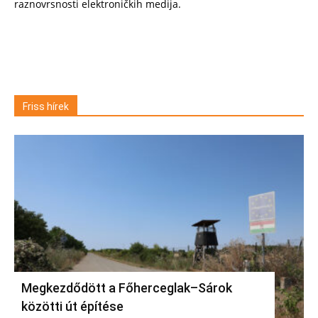
raznovrsnosti elektroničkih medija.
Friss hírek
Megkezdődött a Főherceglak–Sárok
közötti út építése