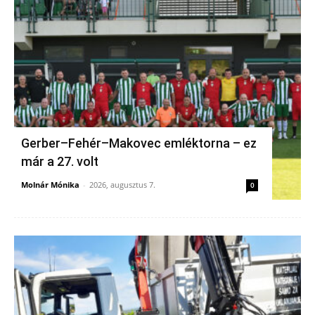
Gerber–Fehér–Makovec emléktorna – ez
már a 27. volt
Molnár Mónika
-
2026, augusztus 7.
0