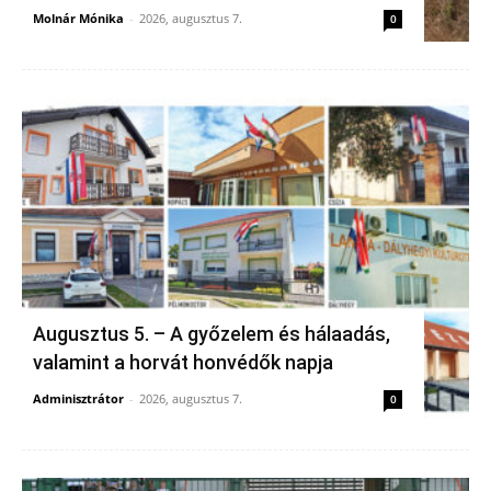
Molnár Mónika
-
2026, augusztus 7.
0
Augusztus 5. – A győzelem és hálaadás,
valamint a horvát honvédők napja
Adminisztrátor
-
2026, augusztus 7.
0