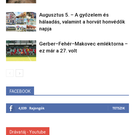
Augusztus 5. – A győzelem és
hálaadás, valamint a horvát honvédők
napja
Gerber–Fehér–Makovec emléktorna –
ez már a 27. volt
FACEBOOK
4,039
Rajongók
TETSZIK
Drávatáj - Youtube