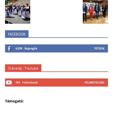
FACEBOOK
4,039
Rajongók
TETSZIK
Drávatáj - Youtube
763
Feliratkozó
FELIRATKOZÁS
Támogató: