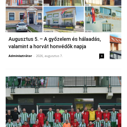
Augusztus 5. – A győzelem és hálaadás,
valamint a horvát honvédők napja
Adminisztrátor
-
2026, augusztus 7.
0