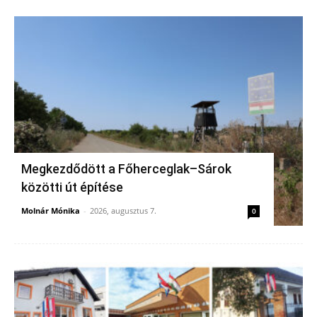
Megkezdődött a Főherceglak–Sárok
közötti út építése
Molnár Mónika
-
2026, augusztus 7.
0