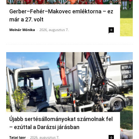
Gerber–Fehér–Makovec emléktorna – ez
már a 27. volt
Molnár Mónika
-
2026, augusztus 7.
0
Újabb sertésállományokat számolnak fel
– ezúttal a Darázsi járásban
Tatai Igor
-
2026, augusztus 7.
0