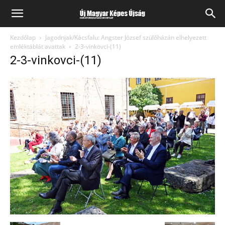
Kezdőlap
Jagodnjak/Kácsfalu: Angster József szülőházán elhelyezett
emléktáblát avattak
2-3-vinkovci-(11)
2-3-vinkovci-(11)