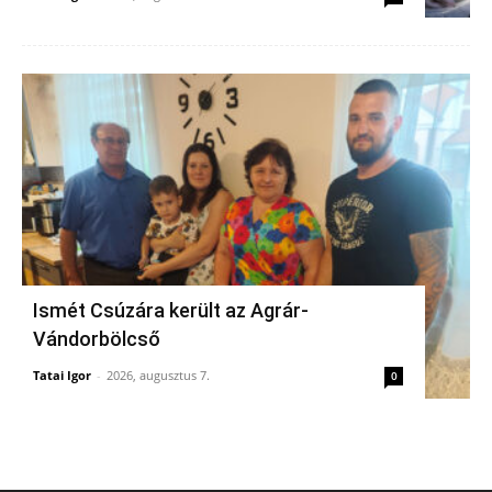
Ismét Csúzára került az Agrár-
Vándorbölcső
Tatai Igor
-
2026, augusztus 7.
0