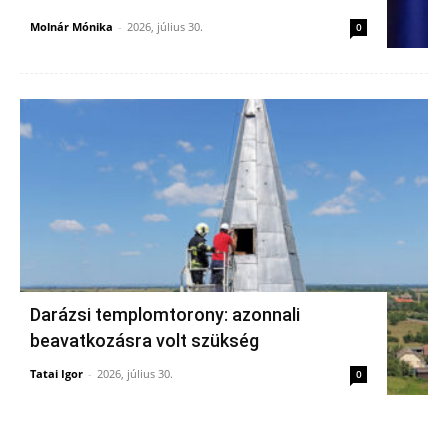
Molnár Mónika
-
2026, július 30.
0
Darázsi templomtorony: azonnali
beavatkozásra volt szükség
Tatai Igor
-
2026, július 30.
0