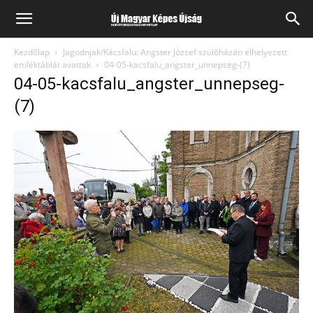
Kezdőlap
Jagodnjak/Kácsfalu: Angster József szülőházán elhelyezett
emléktáblát avattak
04-05-kacsfalu_angster_unnepseg-(7)
04-05-kacsfalu_angster_unnepseg-
(7)