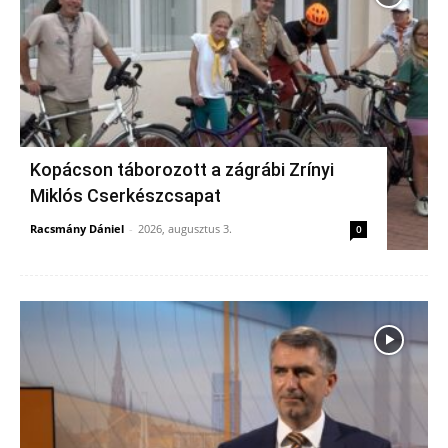
Kopácson táborozott a zágrábi Zrínyi
Miklós Cserkészcsapat
Racsmány Dániel
-
2026, augusztus 3.
0