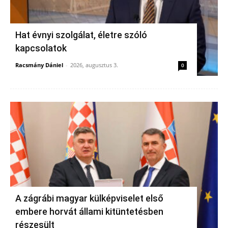
Hat évnyi szolgálat, életre szóló
kapcsolatok
Racsmány Dániel
-
2026, augusztus 3.
0
A zágrábi magyar külképviselet első
embere horvát állami kitüntetésben
részesült