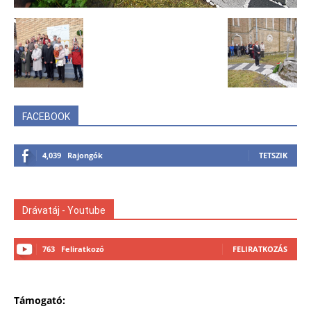
FACEBOOK
4,039
Rajongók
TETSZIK
Drávatáj - Youtube
763
Feliratkozó
FELIRATKOZÁS
Támogató: