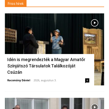
Friss hírek
Idén is megrendezték a Magyar Amatőr
Színjátszó Társulatok Találkozóját
Csúzán
Racsmány Dániel
-
2026, augusztus 3.
0