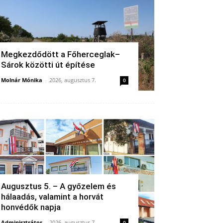
Megkezdődött a Főherceglak–
Sárok közötti út építése
Molnár Mónika
-
2026, augusztus 7.
0
Augusztus 5. – A győzelem és
hálaadás, valamint a horvát
honvédők napja
Adminisztrátor
-
2026, augusztus 7.
0