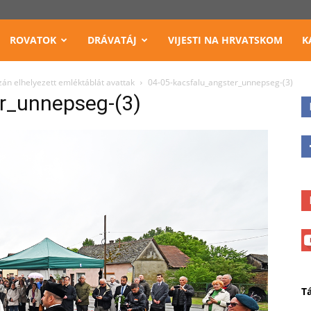
ROVATOK
DRÁVATÁJ
VIJESTI NA HRVATSKOM
K
zán elhelyezett emléktáblát avattak
04-05-kacsfalu_angster_unnepseg-(3)
r_unnepseg-(3)
T