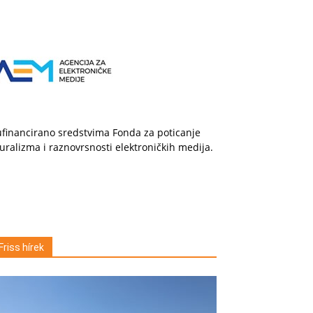
financirano sredstvima Fonda za poticanje
uralizma i raznovrsnosti elektroničkih medija.
Friss hírek