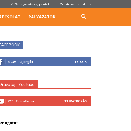
2026, augusztus 7, péntek
Vijesti na hrvatskom
APCSOLAT
PÁLYÁZATOK
FACEBOOK
4,039
Rajongók
TETSZIK
Drávatáj - Youtube
763
Feliratkozó
FELIRATKOZÁS
ámogató: