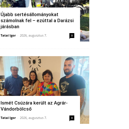
Újabb sertésállományokat
számolnak fel – ezúttal a Darázsi
járásban
Tatai Igor
-
2026, augusztus 7.
0
Ismét Csúzára került az Agrár-
Vándorbölcső
Tatai Igor
-
2026, augusztus 7.
0