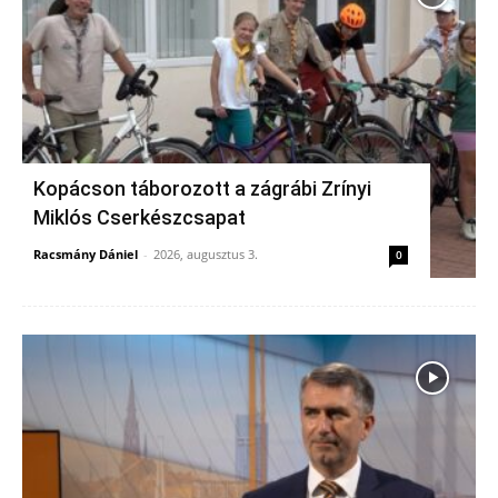
Kopácson táborozott a zágrábi Zrínyi
Miklós Cserkészcsapat
Racsmány Dániel
-
2026, augusztus 3.
0