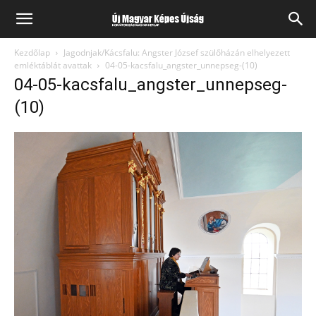
Kezdőlap
Jagodnjak/Kácsfalu: Angster József szülőházán elhelyezett
emléktáblát avattak
04-05-kacsfalu_angster_unnepseg-(10)
04-05-kacsfalu_angster_unnepseg-
(10)