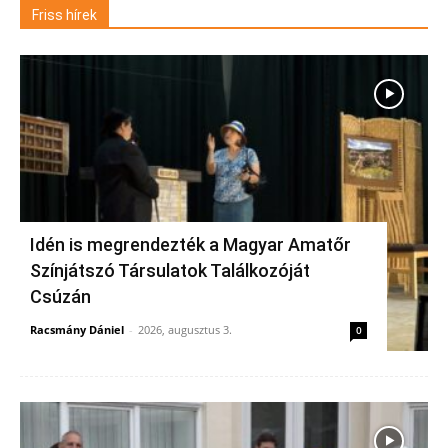
Friss hírek
Idén is megrendezték a Magyar Amatőr
Színjátszó Társulatok Találkozóját
Csúzán
Racsmány Dániel
-
2026, augusztus 3.
0