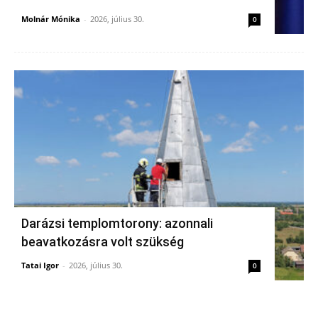
Molnár Mónika
-
2026, július 30.
0
Darázsi templomtorony: azonnali
beavatkozásra volt szükség
Tatai Igor
-
2026, július 30.
0