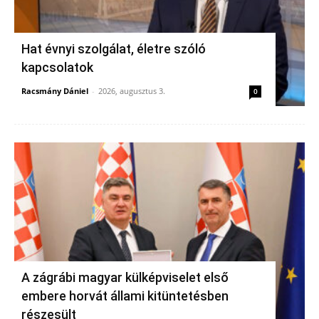
Hat évnyi szolgálat, életre szóló
kapcsolatok
Racsmány Dániel
-
2026, augusztus 3.
0
A zágrábi magyar külképviselet első
embere horvát állami kitüntetésben
részesült