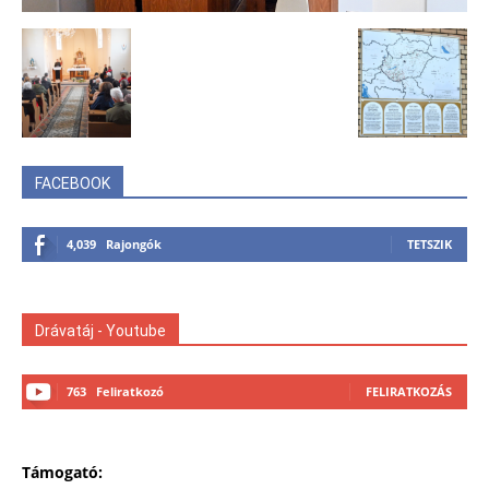
FACEBOOK
4,039
Rajongók
TETSZIK
Drávatáj - Youtube
763
Feliratkozó
FELIRATKOZÁS
Támogató: