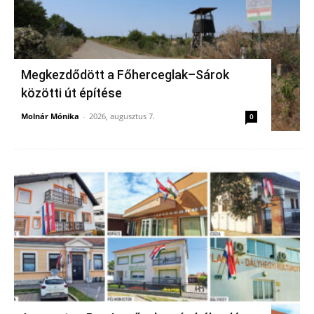
Megkezdődött a Főherceglak–Sárok
közötti út építése
Molnár Mónika
-
2026, augusztus 7.
0