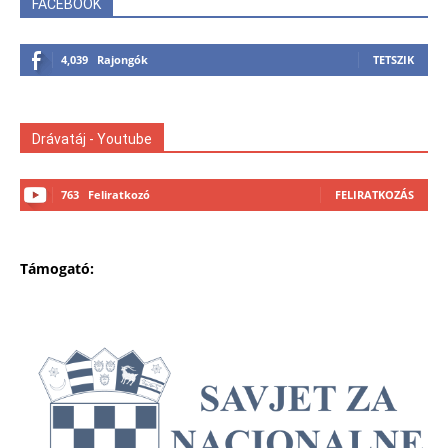
FACEBOOK
4,039
Rajongók
TETSZIK
Drávatáj - Youtube
763
Feliratkozó
FELIRATKOZÁS
Támogató: