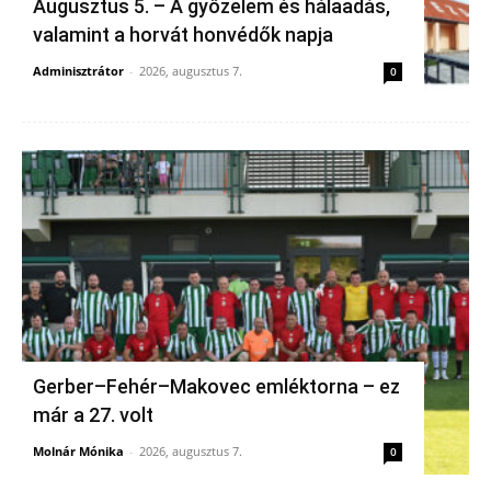
Augusztus 5. – A győzelem és hálaadás,
valamint a horvát honvédők napja
Adminisztrátor
-
2026, augusztus 7.
0
Gerber–Fehér–Makovec emléktorna – ez
már a 27. volt
Molnár Mónika
-
2026, augusztus 7.
0