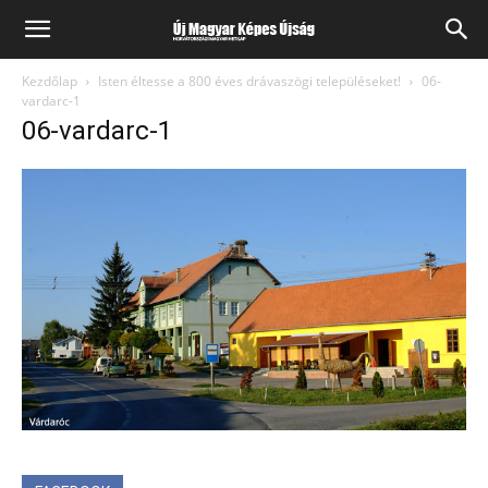
Kezdőlap
Isten éltesse a 800 éves drávaszögi településeket!
06-
vardarc-1
06-vardarc-1