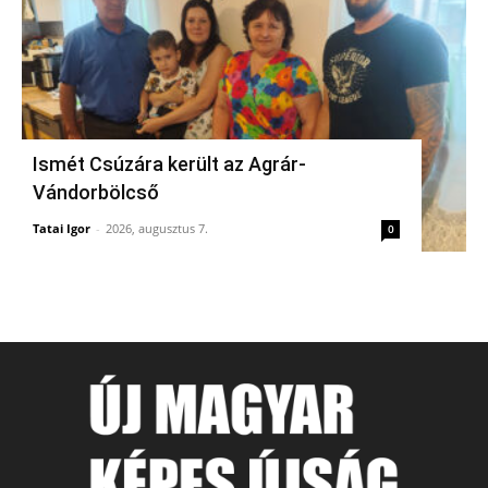
Ismét Csúzára került az Agrár-
Vándorbölcső
Tatai Igor
-
2026, augusztus 7.
0