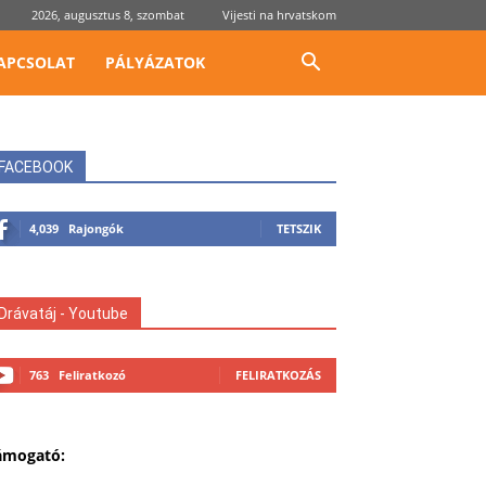
2026, augusztus 8, szombat
Vijesti na hrvatskom
APCSOLAT
PÁLYÁZATOK
FACEBOOK
4,039
Rajongók
TETSZIK
Drávatáj - Youtube
763
Feliratkozó
FELIRATKOZÁS
ámogató: