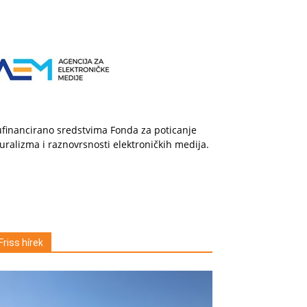
financirano sredstvima Fonda za poticanje
uralizma i raznovrsnosti elektroničkih medija.
Friss hírek