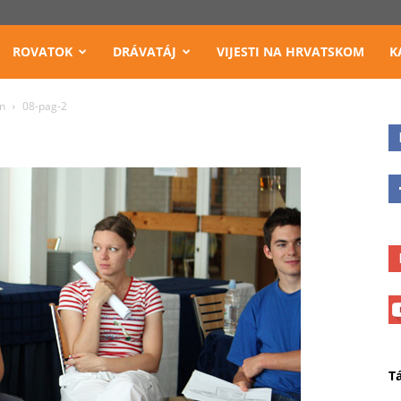
ROVATOK
DRÁVATÁJ
VIJESTI NA HRVATSKOM
K
én
08-pag-2
T