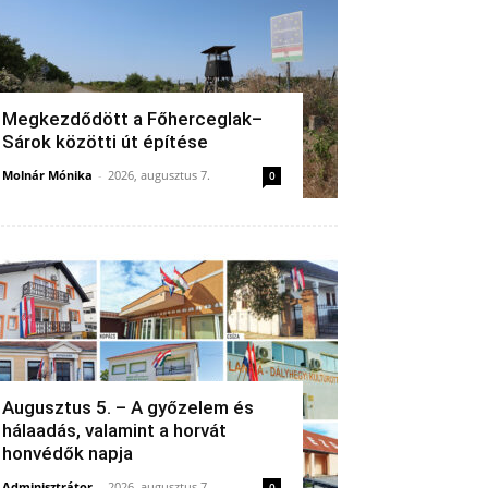
Megkezdődött a Főherceglak–
Sárok közötti út építése
Molnár Mónika
-
2026, augusztus 7.
0
Augusztus 5. – A győzelem és
hálaadás, valamint a horvát
honvédők napja
Adminisztrátor
-
2026, augusztus 7.
0