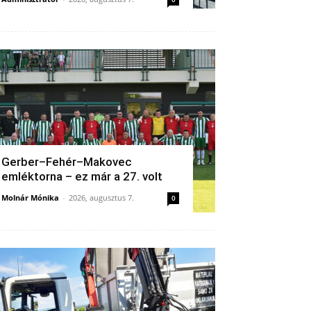
Gerber–Fehér–Makovec
emléktorna – ez már a 27. volt
Molnár Mónika
-
2026, augusztus 7.
0