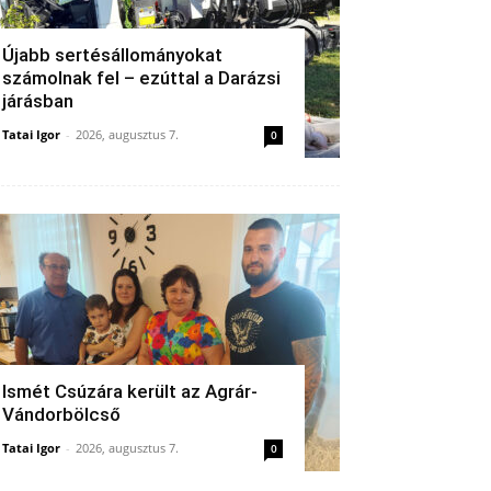
Újabb sertésállományokat
számolnak fel – ezúttal a Darázsi
járásban
Tatai Igor
-
2026, augusztus 7.
0
Ismét Csúzára került az Agrár-
Vándorbölcső
Tatai Igor
-
2026, augusztus 7.
0