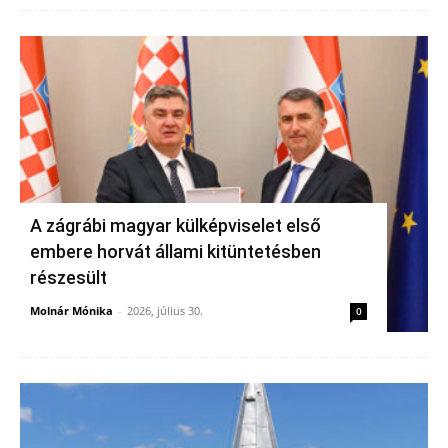
A zágrábi magyar külképviselet első
embere horvát állami kitüntetésben
részesült
Molnár Mónika
-
2026, július 30.
0