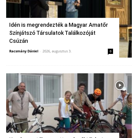
Idén is megrendezték a Magyar Amatőr
Színjátszó Társulatok Találkozóját
Csúzán
Racsmány Dániel
-
2026, augusztus 3.
0