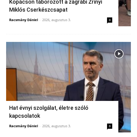
Kopácson táborozott a zágrábi Zrínyi
Miklós Cserkészcsapat
Racsmány Dániel
-
2026, augusztus 3.
0
Hat évnyi szolgálat, életre szóló
kapcsolatok
Racsmány Dániel
-
2026, augusztus 3.
0