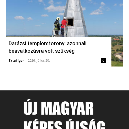
Darázsi templomtorony: azonnali
beavatkozásra volt szükség
Tatai Igor
-
2026, július 30.
0