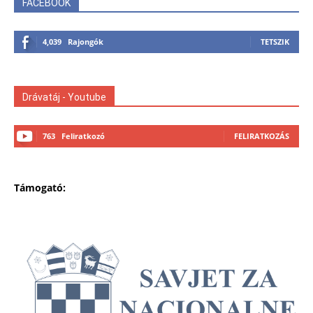
FACEBOOK
4,039
Rajongók
TETSZIK
Drávatáj - Youtube
763
Feliratkozó
FELIRATKOZÁS
Támogató: