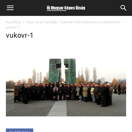
Kezdőlap
Húsz évvel később – Vukovár hősi halottaira emlékezetek
vukovr-1
vukovr-1