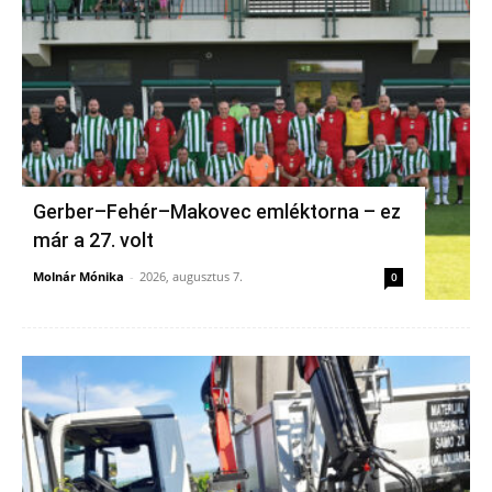
Gerber–Fehér–Makovec emléktorna – ez
már a 27. volt
Molnár Mónika
-
2026, augusztus 7.
0