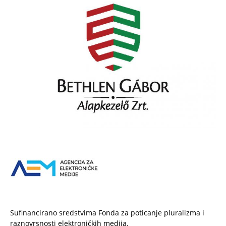
Sufinancirano sredstvima Fonda za poticanje pluralizma i
raznovrsnosti elektroničkih medija.