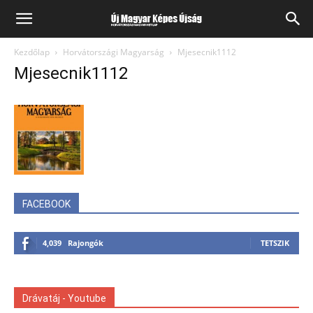
Kezdőlap
Horvátországi Magyarság
Mjesecnik1112
Mjesecnik1112
FACEBOOK
4,039
Rajongók
TETSZIK
Drávatáj - Youtube