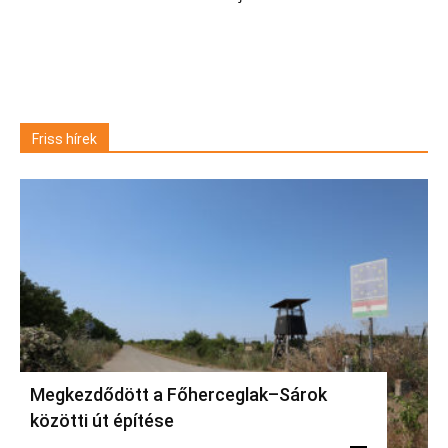
Friss hírek
Megkezdődött a Főherceglak–Sárok
közötti út építése