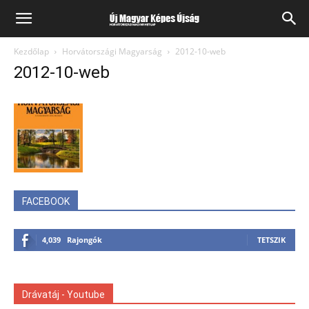
Kezdőlap
Horvátországi Magyarság
2012-10-web
2012-10-web
FACEBOOK
4,039
Rajongók
TETSZIK
Drávatáj - Youtube