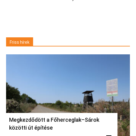
Friss hírek
Megkezdődött a Főherceglak–Sárok
közötti út építése