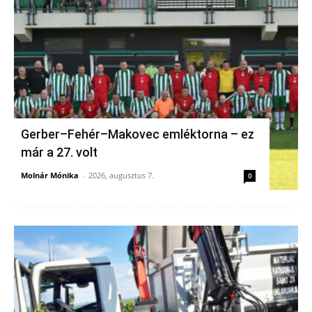
Gerber–Fehér–Makovec emléktorna – ez
már a 27. volt
Molnár Mónika
-
2026, augusztus 7.
0