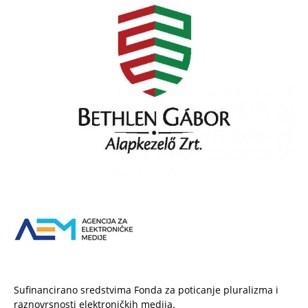
Sufinancirano sredstvima Fonda za poticanje pluralizma i
raznovrsnosti elektroničkih medija.