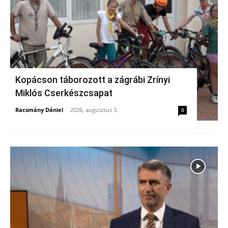
Kopácson táborozott a zágrábi Zrínyi
Miklós Cserkészcsapat
Racsmány Dániel
-
2026, augusztus 3.
0