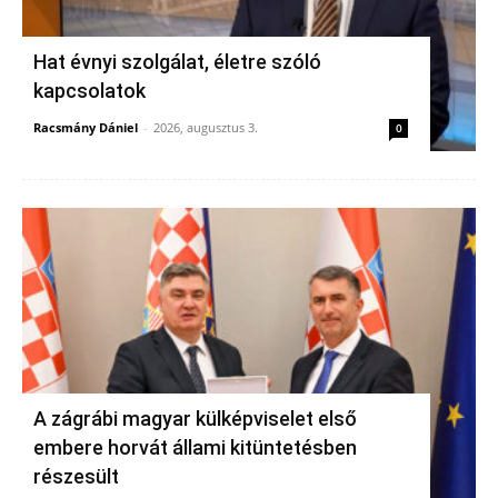
Hat évnyi szolgálat, életre szóló
kapcsolatok
Racsmány Dániel
-
2026, augusztus 3.
0
A zágrábi magyar külképviselet első
embere horvát állami kitüntetésben
részesült