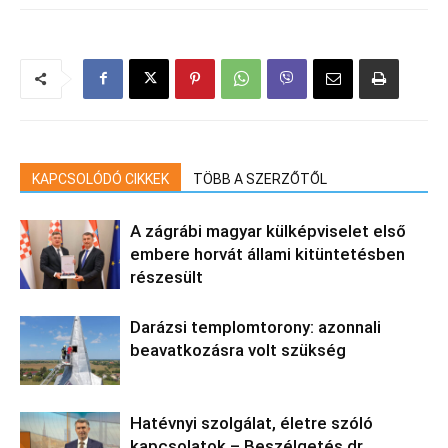
KAPCSOLÓDÓ CIKKEK
TÖBB A SZERZŐTŐL
A zágrábi magyar külképviselet első
embere horvát állami kitüntetésben
részesült
Darázsi templomtorony: azonnali
beavatkozásra volt szükség
Hatévnyi szolgálat, életre szóló
kapcsolatok – Beszélgetés dr.