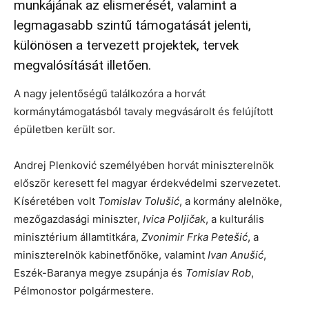
munkájának az elismerését, valamint a
legmagasabb szintű támogatását jelenti,
különösen a tervezett projektek, tervek
megvalósítását illetően.
A nagy jelentőségű találkozóra a horvát
kormánytámogatásból tavaly megvásárolt és felújított
épületben került sor.
Andrej Plenković személyében horvát miniszterelnök
először keresett fel magyar érdekvédelmi szervezetet.
Kíséretében volt
Tomislav Tolušić
, a kormány alelnöke,
mezőgazdasági miniszter,
Ivica Poljičak
, a kulturális
minisztérium államtitkára,
Zvonimir Frka Petešić
, a
miniszterelnök kabinetfőnöke, valamint
Ivan Anušić
,
Eszék-Baranya megye zsupánja és
Tomislav Rob
,
Pélmonostor polgármestere.