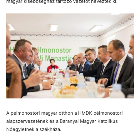
magyar kisebbséghez tartozó vezetőt neveztek ki.
A pélmonostori magyar otthon a HMDK pélmonostori
alapszervezetének és a Baranyai Magyar Katolikus
Nőegyletnek a székháza.