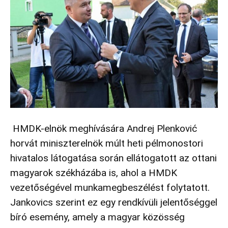
HMDK-elnök meghívására Andrej Plenković
horvát miniszterelnök múlt heti pélmonostori
hivatalos látogatása során ellátogatott az ottani
magyarok székházába is, ahol a HMDK
vezetőségével munkamegbeszélést folytatott.
Jankovics szerint ez egy rendkívüli jelentőséggel
bíró esemény, amely a magyar közösség