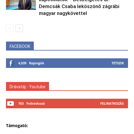
Demcsák Csaba leköszönő zágrábi
magyar nagykövettel
FACEBOOK
4,039
Rajongók
TETSZIK
Drávatáj - Youtube
763
Feliratkozó
FELIRATKOZÁS
Támogató: