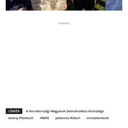
Hirdetés
CÍMKÉK
A Horvátországi Magyarok Demokratikus Közössége
Andrej Plenković
HMDK
Jankovics Róbert
miniszterelnök