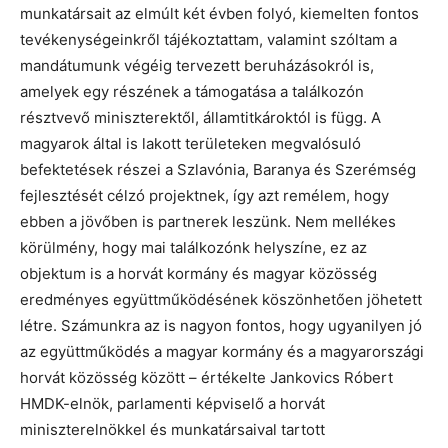
munkatársait az elmúlt két évben folyó, kiemelten fontos
tevékenységeinkről tájékoztattam, valamint szóltam a
mandátumunk végéig tervezett beruházásokról is,
amelyek egy részének a támogatása a találkozón
résztvevő miniszterektől, államtitkároktól is függ. A
magyarok által is lakott területeken megvalósuló
befektetések részei a Szlavónia, Baranya és Szerémség
fejlesztését célzó projektnek, így azt remélem, hogy
ebben a jövőben is partnerek leszünk. Nem mellékes
körülmény, hogy mai találkozónk helyszíne, ez az
objektum is a horvát kormány és magyar közösség
eredményes együttműködésének köszönhetően jöhetett
létre. Számunkra az is nagyon fontos, hogy ugyanilyen jó
az együttműködés a magyar kormány és a magyarországi
horvát közösség között – értékelte Jankovics Róbert
HMDK-elnök, parlamenti képviselő a horvát
miniszterelnökkel és munkatársaival tartott