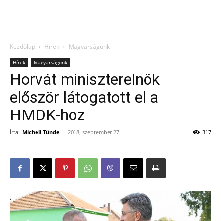
Kezdőlap
Hírek
Magyarságunk
Hírek
Magyarságunk
Horvát miniszterelnök
először látogatott el a
HMDK-hoz
Írta:
Micheli Tünde
-
2018, szeptember 27.
317