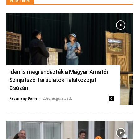
Friss hírek
Idén is megrendezték a Magyar Amatőr
Színjátszó Társulatok Találkozóját
Csúzán
Racsmány Dániel
-
2026, augusztus 3.
0