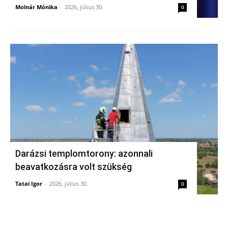
Molnár Mónika
-
2026, július 30.
0
Darázsi templomtorony: azonnali
beavatkozásra volt szükség
Tatai Igor
-
2026, július 30.
0