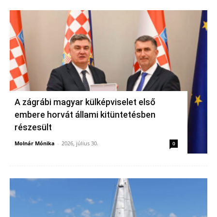
A zágrábi magyar külképviselet első
embere horvát állami kitüntetésben
részesült
Molnár Mónika
-
2026, július 30.
0