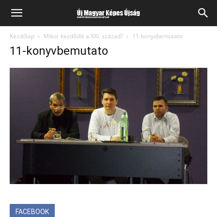
Kezdőlap
Mikor kezdődik a XXI. század?
11-konyvbemutato
11-konyvbemutato
FACEBOOK