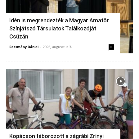
Idén is megrendezték a Magyar Amatőr
Színjátszó Társulatok Találkozóját
Csúzán
Racsmány Dániel
-
2026, augusztus 3.
0
Kopácson táborozott a zágrábi Zrínyi