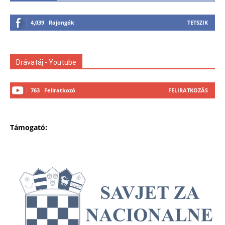
4,039
Rajongók
TETSZIK
Drávatáj - Youtube
763
Feliratkozó
FELIRATKOZÁS
Támogató: