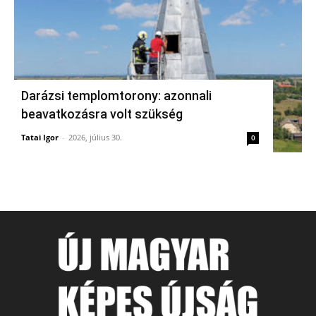
Darázsi templomtorony: azonnali
beavatkozásra volt szükség
Tatai Igor
-
2026, július 30.
0